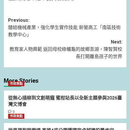
Post
Previous:
鏈結機械產業，強化學生實作技能 新營高工「南區技術
navigation
教學中心」
Next:
教育家人物典範 返回母校綠蠵龜的故鄉澎湖，陳智賢校
長打開離島孩子的世界
More Stories
市政焦點
從無心插柳到文創萌寵 蜜柑站長以全新主題參與2026臺
灣文博會
0
市政焦點