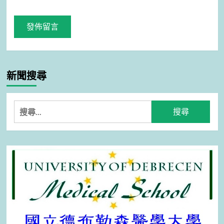
新聞搜尋
搜
尋
關
鍵
字: