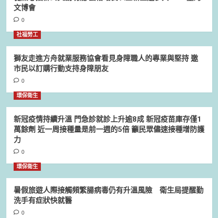
文博會
0
社福勞工
獅友走進方舟就業服務協會看見身障職人的專業與堅持 邀
市民以訂購行動支持身障朋友
0
環保衛生
新冠疫情持續升溫 門急診就診上升逾8成 新冠疫苗庫存僅1
萬餘劑 近一周接種量是前一週的5倍 籲民眾儘速接種增防護
力
0
環保衛生
暑假旅遊人際接觸頻繁腸病毒仍有升溫風險 衛生局提醒勤
洗手有症狀快就醫
0