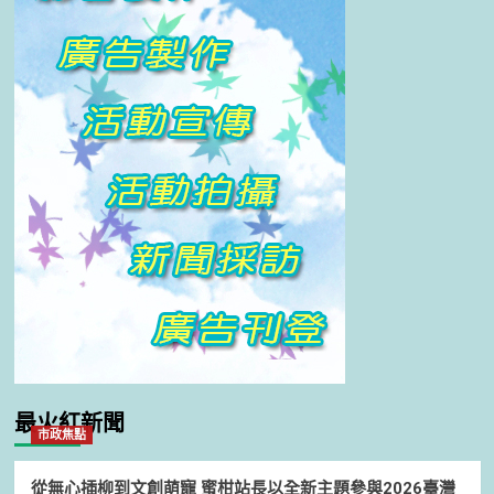
最火紅新聞
市政焦點
從無心插柳到文創萌寵 蜜柑站長以全新主題參與2026臺灣