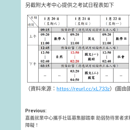
另截附大考中心提供之考試日程表如下
（資料來源：
https://reurl.cc/xL733z
）(圖由
Post
Previous:
嘉義就業中心攜手社區募集腳踏車 助弱勢待業者求
navigation
障礙！