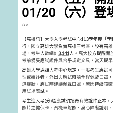
01/20（六）登
0
【高雄訊】大學入學考試中心
113學年度「
行，國立高雄大學負責高雄三考區，設有高雄市
場，考生人數總計
3,141
人。高大校方提醒開
考前備妥應試證件與合乎規定文具，當天提早
高雄大學遵照大考中心規定，一般考生應試可自
性或確診者，外出與應試時請全程佩戴口罩，
道症狀，應試時建議佩戴口罩，若因持續咳嗽
用試場應試。
考生進入考(分)區應試須攜帶有效證件正本
照片之健保卡、汽機車駕照、身心障礙證明、