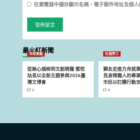
在
瀏覽器
中儲存顯示名稱、電子郵件地址及個人
最火紅新聞
市政焦點
社福勞工
從無心插柳到文創萌寵 蜜柑
獅友走進方舟就
站長以全新主題參與2026臺
見身障職人的專業
灣文博會
市民以訂購行動
0
0