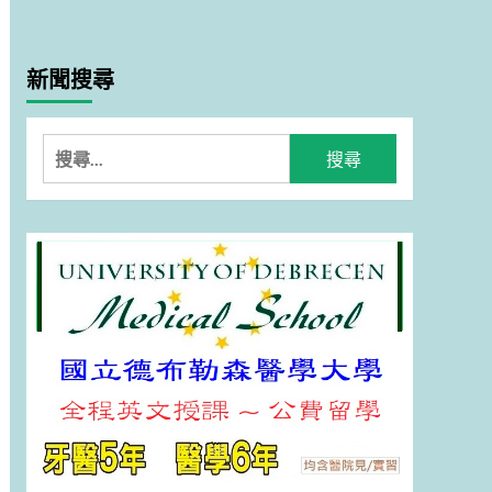
新聞搜尋
搜
尋
關
鍵
字: