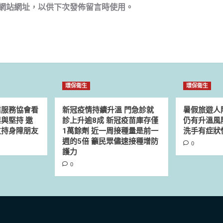
網站網址，以供下次發佈留言時使用。
環保衛生
環保衛生
業服務協會看
新冠疫情持續升溫 門急診就
暑假旅遊人
與堅持 邀
診上升逾8成 新冠疫苗庫存僅
仍有升溫風
支持身障朋友
1萬餘劑 近一周接種量是前一
洗手有症狀
週的5倍 籲民眾儘速接種增防
0
護力
0