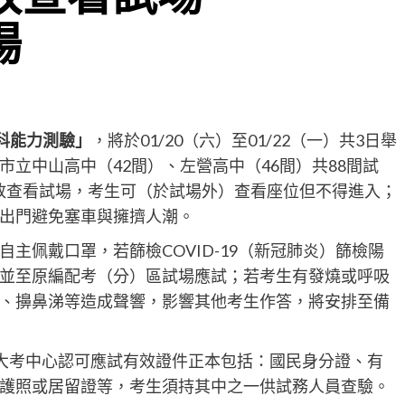
場
學科能力測驗」
，將於01/20（六）至01/22（一）共3日舉
立中山高中（42間）、左營高中（46間）共88間試
放查看試場，考生可（於試場外）查看座位但不得進入；
出門避免塞車與擁擠人潮。
主佩戴口罩，若篩檢COVID-19（新冠肺炎）篩檢陽
並至原編配考（分）區試場應試；若考生有發燒或呼吸
、擤鼻涕等造成聲響，影響其他考生作答，將安排至備
，大考中心認可應試有效證件正本包括：國民身分證、有
護照或居留證等，考生須持其中之一供試務人員查驗。