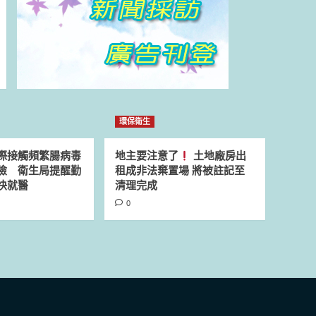
環保衛生
際接觸頻繁腸病毒
地主要注意了
土地廠房出
險 衛生局提醒勤
租成非法棄置場 將被註記至
快就醫
清理完成
0