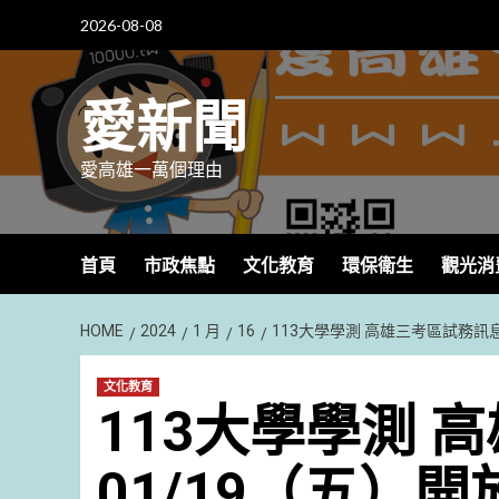
Skip
2026-08-08
to
content
愛新聞
愛高雄一萬個理由
首頁
市政焦點
文化教育
環保衛生
觀光消
HOME
2024
1 月
16
113大學學測 高雄三考區試務訊息
文化教育
113大學學測 
01/19（五）