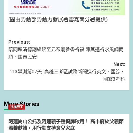
(圖由勞動部勞動力發展署雲嘉南分署提供)
Post
Previous:
陪同賴清德副總統至元帝廟參香祈福 陳其邁祈求風調雨
navigation
順、國泰民安
Next:
113學測第02天 高雄三考區試務新聞進行英文、國綜、
國寫3考科
More Stories
社福勞工
阿蓮崗山公托及阿蓮親子館揭牌啟用！ 高市府於父親節
溫馨獻禮，用行動支持育兒家庭