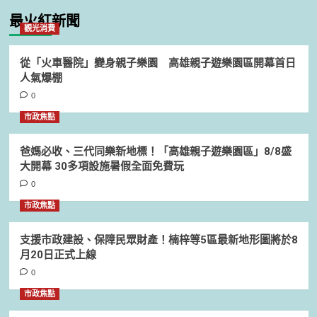
最火紅新聞
觀光消費
從「火車醫院」變身親子樂園 高雄親子遊樂園區開幕首日
人氣爆棚
0
市政焦點
爸媽必收、三代同樂新地標！「高雄親子遊樂園區」8/8盛
大開幕 30多項設施暑假全面免費玩
0
市政焦點
支援市政建設、保障民眾財產！楠梓等5區最新地形圖將於8
月20日正式上線
0
市政焦點