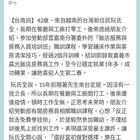
0
【台南訊】42歲、來自越南的台灣新住民阮氏
全，長期在餐廳與工廠打零工，後來透過朋友介
紹，參加勞動部雲嘉南分署委外的「飯店服務與
房務人員培訓班」職訓課程，學習鋪床作業與客
房清潔技巧，經過2個月訓練，結訓即錄取嘉義市
晨光飯店房務員工作，至今已穩定就業1年多，成
功轉業，讓她喜迎人生第二春。
阮氏全說，15年前隨著先生來台定居，因沒有一
技之長，所以長期在餐廳與工廠間打工，後來遭
逢疫情，頓時工作全無，正思考未來時，朋友介
紹勞動部有開房務員相關職訓課程，心想「反正
就去免費學技術」，於是毅然參加職訓，不僅結
訓後馬上就找到工作，表現還深受雇主讚許，讓
阮氏全開心說，「還好當初做對選擇，樂在工