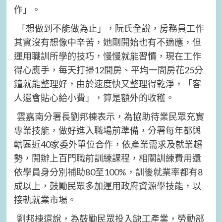
作」。
「想做到不能做為止」，阮氏全說，房務員工作
其實沒有想像中辛苦，她剛開始也有不適應，但
運用職訓所學的技巧，慢慢就能習慣，現在工作
得心應手，每天打掃12間房、平均一間房花25分
鐘就能整理好，由於速度快又整理得乾淨，「客
人還會貼心給小費」，算是額外的收穫。
雲嘉南分署長劉邦棟表示，為協助待業民眾充實
專業技能，做好進入職場前準備，分署每年都與
轄區近40家委外單位合作，依產業需求及就業趨
勢，開辦上百門職前訓練課程，相關訓練費用還
依學員身分別補助80至100%，訓後就業率都有8
成以上，鼓勵民眾多加運用政府資源學技能，以
接軌就業市場。
劉邦棟還說，為鼓勵民眾投入缺工產業，勞動部