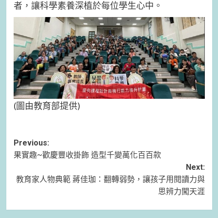
者，讓科學素養深植於每位學生心中。
(圖由教育部提供)
Post
Previous:
果實趣~歡慶豐收掛飾 造型千變萬化百百款
navigation
Next:
教育家人物典範 蔣佳珈：翻轉弱勢，讓孩子用閱讀力與
思辨力闖天涯