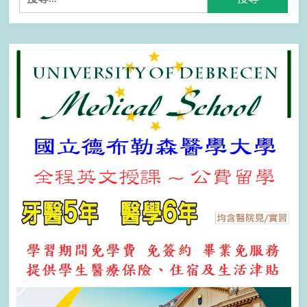
尋
關
鍵
字: