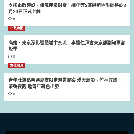
支援市政建設、保障民眾財產！楠梓等5區最新地形圖將於8
月20日正式上線
0
市政焦點
高雄、東京深化智慧城市交流 李懷仁拜會東京都副知事宮
坂學
0
文化教育
青年壯遊點精選夏夜限定避暑提案 漫天蝠影、竹林尋蛙、
茶香夜觀 邀青年暮色出發
0