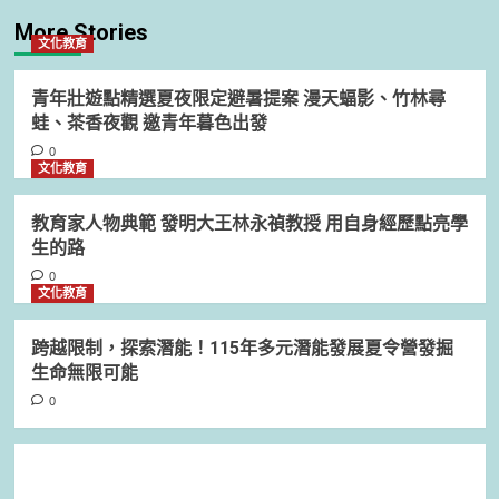
More Stories
文化教育
青年壯遊點精選夏夜限定避暑提案 漫天蝠影、竹林尋
蛙、茶香夜觀 邀青年暮色出發
0
文化教育
教育家人物典範 發明大王林永禎教授 用自身經歷點亮學
生的路
0
文化教育
跨越限制，探索潛能！115年多元潛能發展夏令營發掘
生命無限可能
0