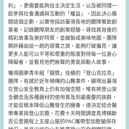
利」，更需要能夠自主決定生活，以及被同理一
起參與社會溝通與互動的「權益」，因此決心展
開這個企劃，以實地採訪臺灣各地的聽障餐飲創
業者，記錄聽障朋友的創業經驗，尋找其背後的
精彩故事及美好特質，並繪製成美味地圖。團隊
期許藉由這一趟的尋寶之旅，能夠打破偏見，讓
更多人能可以平等和尊重的態度對待每一位身心
障礙者，並看見他們無聲的勇氣與動人故事。
獲得圓夢青年組「銀獎」佳績的「登山克拉克」
團隊，有感於近年頻傳的山難事件，顯現出臺灣
在登山安全教育上仍有加強空間，唯有將登山安
全觀念及各種器材的使用普及到最需要的族群，
才能從根本降低山難發生的機會，遂決定結合醫
學專業與登山志趣，花費十天時間調查馬博橫斷
百公里路程上五座山屋的PAC攜帶型加壓艙保存