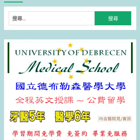
搜
尋
關
鍵
字: