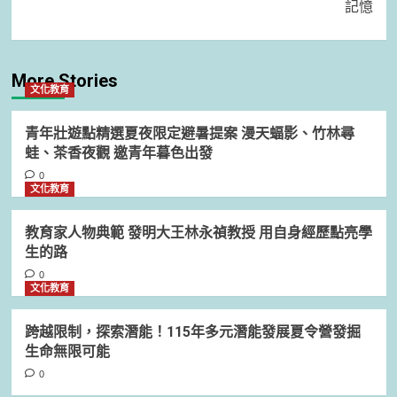
記憶
More Stories
文化教育
青年壯遊點精選夏夜限定避暑提案 漫天蝠影、竹林尋
蛙、茶香夜觀 邀青年暮色出發
0
文化教育
教育家人物典範 發明大王林永禎教授 用自身經歷點亮學
生的路
0
文化教育
跨越限制，探索潛能！115年多元潛能發展夏令營發掘
生命無限可能
0