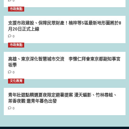
0
市政焦點
支援市政建設、保障民眾財產！楠梓等5區最新地形圖將於8
月20日正式上線
0
市政焦點
高雄、東京深化智慧城市交流 李懷仁拜會東京都副知事宮
坂學
0
文化教育
青年壯遊點精選夏夜限定避暑提案 漫天蝠影、竹林尋蛙、
茶香夜觀 邀青年暮色出發
0