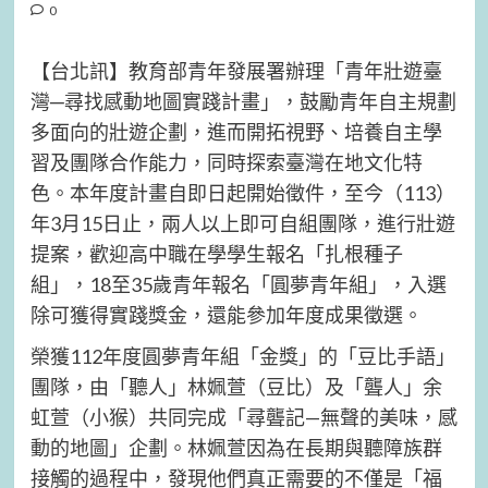
0
【台北訊】教育部青年發展署辦理「青年壯遊臺
灣─尋找感動地圖實踐計畫」，鼓勵青年自主規劃
多面向的壯遊企劃，進而開拓視野、培養自主學
習及團隊合作能力，同時探索臺灣在地文化特
色。本年度計畫自即日起開始徵件，至今（113）
年3月15日止，兩人以上即可自組團隊，進行壯遊
提案，歡迎高中職在學學生報名「扎根種子
組」，18至35歲青年報名「圓夢青年組」，入選
除可獲得實踐獎金，還能參加年度成果徵選。
榮獲112年度圓夢青年組「金獎」的「豆比手語」
團隊，由「聽人」林姵萱（豆比）及「聾人」余
虹萱（小猴）共同完成「尋聾記—無聲的美味，感
動的地圖」企劃。林姵萱因為在長期與聽障族群
接觸的過程中，發現他們真正需要的不僅是「福