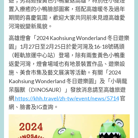
遊；另為迎接黃色小鴨重返高雄，特別在小提燈
置入療癒的小鴨臉部圖案，搭配高雄暖冬及過年
期間的喜慶氣圍，歡迎大家共同前來見證高雄愛
河灣蛻變新風貌。
高雄燈會「2024 Kaohsiung Wonderland 冬日遊樂
園」1月27日至2月25日於愛河灣及16-18號碼頭
（輕軌旅運中心站）登場，除有兩隻黃色小鴨重
返愛河灣，燈會場域也有地景裝置作品、遊樂設
施、美食市集及藝文展演等活動。有關「2024
Kaohsiung Wonderland 冬日遊樂園」及「小萌龍
呆腦獸（DINOSAUR）」發放消息請至高雄旅遊
網
https://khh.travel/zh-tw/event/news/5714
官
網、臉書及IG查詢。