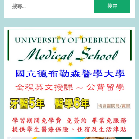
搜
尋
關
鍵
字: