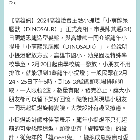
0
【高雄訊】2024高雄燈會主題小提燈「小萌龍呆
腦獸（DINOSAUR）」正式亮相，市長陳其邁(31)
日頭戴恐龍造型髮箍，與高雄熊一同介紹龍年小
提燈「小萌龍呆腦獸（DINOSAUR）」，並說明
小提燈發放方式，高雄市國小、幼兒園及特殊學
校學童，2月20日起由學校統一發放，小朋友不用
排隊，就能領到1盞龍年小提燈；一般民眾在2月
24、25日下午5時，到16-18號碼頭現場排隊領
取，一人限領2盞，數量有限，發完為止，讓大小
朋友都可以留下美好回憶。隨後他與現場小朋友
一同玩起提燈旋轉變臉，大讚設計有趣又療癒。
小提燈設計師林佳葦表示，龍年小提燈不只有超
萌的可愛恐龍造型，頭部更有「旋轉變臉」的設
計，從兔年的「雄meet兔」，變換成最療癒可愛