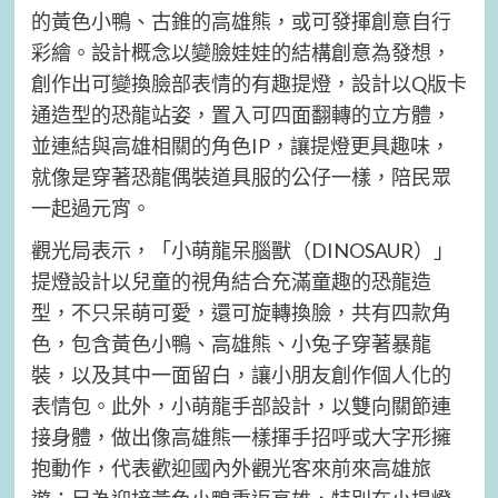
的黃色小鴨、古錐的高雄熊，或可發揮創意自行
彩繪。設計概念以變臉娃娃的結構創意為發想，
創作出可變換臉部表情的有趣提燈，設計以Q版卡
通造型的恐龍站姿，置入可四面翻轉的立方體，
並連結與高雄相關的角色IP，讓提燈更具趣味，
就像是穿著恐龍偶裝道具服的公仔一樣，陪民眾
一起過元宵。
觀光局表示，「小萌龍呆腦獸（DINOSAUR）」
提燈設計以兒童的視角結合充滿童趣的恐龍造
型，不只呆萌可愛，還可旋轉換臉，共有四款角
色，包含黃色小鴨、高雄熊、小兔子穿著暴龍
裝，以及其中一面留白，讓小朋友創作個人化的
表情包。此外，小萌龍手部設計，以雙向關節連
接身體，做出像高雄熊一樣揮手招呼或大字形擁
抱動作，代表歡迎國內外觀光客來前來高雄旅