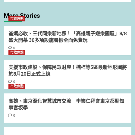
More Stories
市政焦點
爸媽必收、三代同樂新地標！「高雄親子遊樂園區」8/8
盛大開幕 30多項設施暑假全面免費玩
0
市政焦點
支援市政建設、保障民眾財產！楠梓等5區最新地形圖將
於8月20日正式上線
0
市政焦點
高雄、東京深化智慧城市交流 李懷仁拜會東京都副知
事宮坂學
0