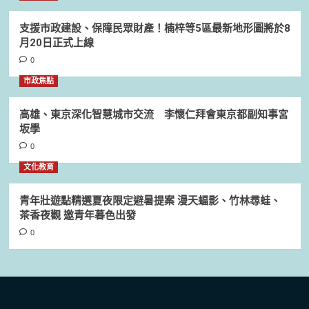
支援市政建設、保障民眾財產！楠梓等5區最新地形圖將於8
月20日正式上線
0
市政焦點
高雄、東京深化智慧城市交流 李懷仁拜會東京都副知事宮
坂學
0
文化教育
青年壯遊點精選夏夜限定避暑提案 漫天蝠影、竹林尋蛙、
茶香夜觀 邀青年暮色出發
0