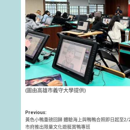
(圖由高雄市義守大學提供)
Post
Previous:
黃色小鴨重磅回歸 體驗海上與鴨鴨合照即日起至2/
navigation
市府推出限量文化遊艇賞鴨專班