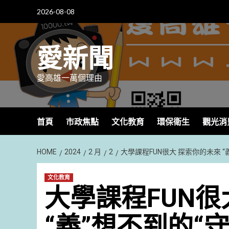
Skip
2026-08-08
to
content
愛新聞
愛高雄一萬個理由
首頁
市政焦點
文化教育
環保衛生
觀光消
HOME
2024
2 月
2
大學課程FUN很大 探索你的未來 “
文化教育
大學課程FUN很
“義”想不到的“守