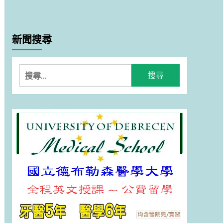
新聞搜尋
搜
尋
關
鍵
字: