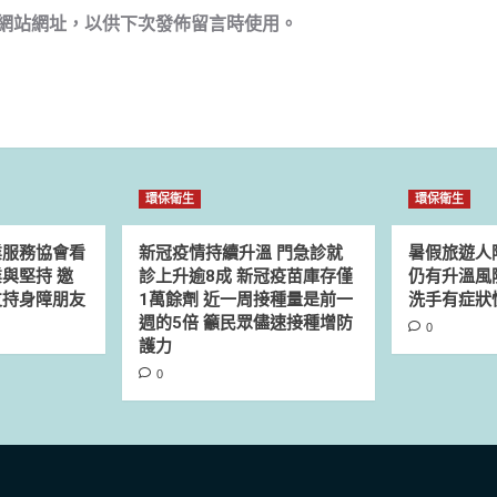
網站網址，以供下次發佈留言時使用。
環保衛生
環保衛生
業服務協會看
新冠疫情持續升溫 門急診就
暑假旅遊人
與堅持 邀
診上升逾8成 新冠疫苗庫存僅
仍有升溫風
支持身障朋友
1萬餘劑 近一周接種量是前一
洗手有症狀
週的5倍 籲民眾儘速接種增防
0
護力
0