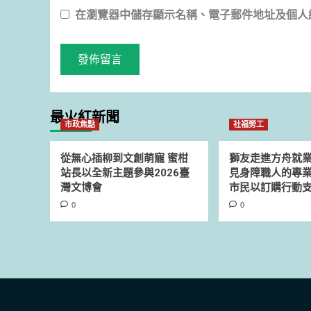
在
瀏覽器
中儲存顯示名稱、電子郵件地址及個人
最火紅新聞
市政焦點
社福勞工
從無心插柳到文創萌寵 蜜柑
獅友走進方舟就
站長以全新主題參與2026臺
見身障職人的專業
灣文博會
市民以訂購行動
0
0