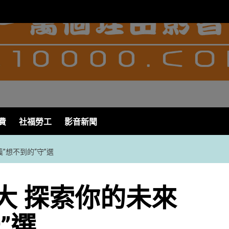
費
社福勞工
影音新聞
義”想不到的“守”選
大 探索你的未來
”選