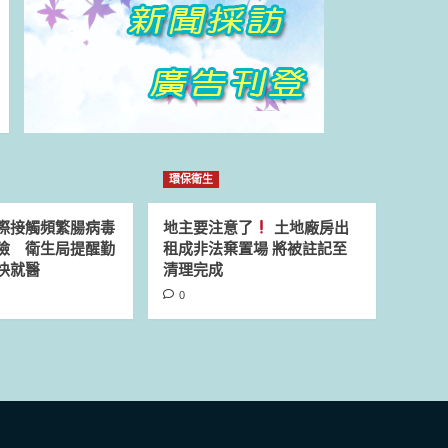
環保衛生
際接觸頻繁腸病毒
地主要注意了
土地廠房出
險 衛生局提醒勤
租成非法棄置場 將被註記至
快就醫
清理完成
0