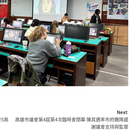
Next:
25高
高雄市議會第4屆第4次臨時會閉幕 陳其邁率市府團隊感
謝議會支持與監督