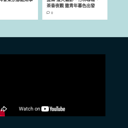
茶香夜觀 邀青年暮色出發
0