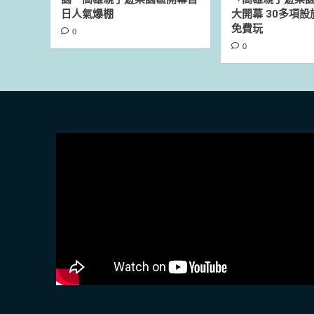
日人氣爆棚
大開幕 30多項
免費玩
0
0