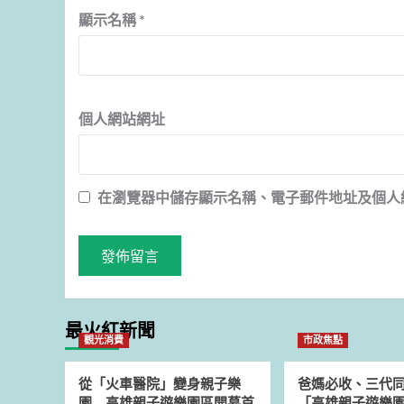
顯示名稱
*
個人網站網址
在
瀏覽器
中儲存顯示名稱、電子郵件地址及個人
最火紅新聞
觀光消費
市政焦點
從「火車醫院」變身親子樂
爸媽必收、三代
園 高雄親子遊樂園區開幕首
「高雄親子遊樂園