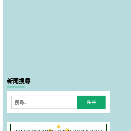
新聞搜尋
搜
尋
關
鍵
字: