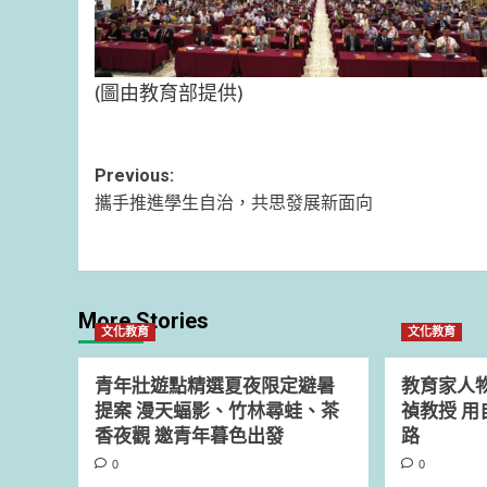
(圖由教育部提供)
Post
Previous:
攜手推進學生自治，共思發展新面向
navigation
More Stories
文化教育
文化教育
青年壯遊點精選夏夜限定避暑
教育家人
提案 漫天蝠影、竹林尋蛙、茶
禎教授 
香夜觀 邀青年暮色出發
路
0
0