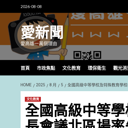
Skip
2026-08-08
to
content
愛新聞
愛高雄一萬個理由
首頁
市政焦點
文化教育
環保衛生
觀光消
HOME
2025
8 月
5
全國高級中等學校及特殊教育學校
文化教育
全國高級中等學
長會議北區場率