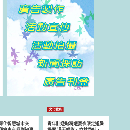
文化教育
深化智慧城市交
青年壯遊點精選夏夜限定避暑
拜會東京都副知事
提案 漫天蝠影、竹林尋蛙、