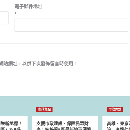
電子郵件地址
*
網站網址，以供下次發佈留言時使用。
市政焦點
市政焦點
同樂新地標！
支援市政建設、保障民眾財
高雄、東京
區」8/8盛
產！楠梓等5區最新地形圖將
流 李懷仁