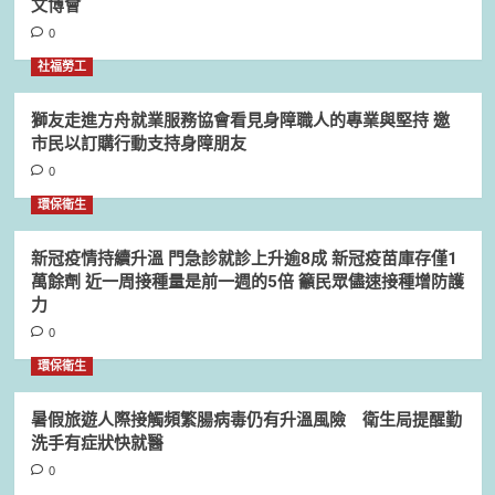
文博會
0
社福勞工
獅友走進方舟就業服務協會看見身障職人的專業與堅持 邀
市民以訂購行動支持身障朋友
0
環保衛生
新冠疫情持續升溫 門急診就診上升逾8成 新冠疫苗庫存僅1
萬餘劑 近一周接種量是前一週的5倍 籲民眾儘速接種增防護
力
0
環保衛生
暑假旅遊人際接觸頻繁腸病毒仍有升溫風險 衛生局提醒勤
洗手有症狀快就醫
0