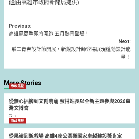
(圖由高雄市政府新聞局提供)
Post
Previous:
高雄鳳荔季即將開跑 五月熱鬧登場！
navigation
Next:
駁二青春設計節開展，新銳設計師登場展現蓬勃設計能
量！
More Stories
市政焦點
從無心插柳到文創萌寵 蜜柑站長以全新主題參與2026臺
灣文博會
0
市政焦點
從果嶺到遊戲場 高雄4座公園獲國家卓越建設獎肯定