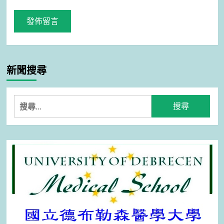
新聞搜尋
搜
尋
關
鍵
字: