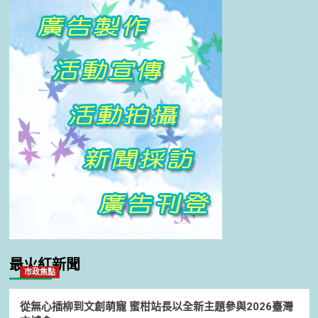
最火紅新聞
市政焦點
從無心插柳到文創萌寵 蜜柑站長以全新主題參與2026臺灣