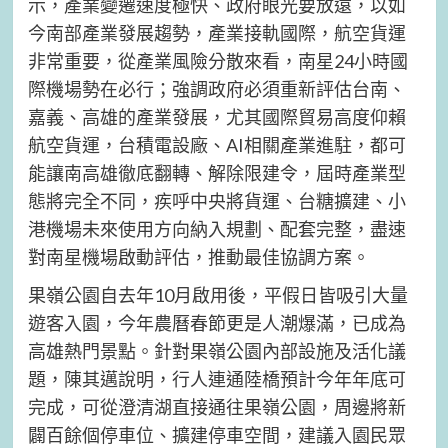
示，產業變遷速度極快、政府眼光要放遠，以如
今南部產業發展趨勢，產業接軌國際，航空貨運
非常重要，從產業風險分散來看，南星24小時國
際機場勢在必行；強調政府必須重新評估台南、
嘉義、高雄的產業發展，尤其國際貿易高度仰賴
航空貨運，台積電設廠、AI相關產業進駐，都可
能讓南高雄徹底翻轉、解除限建令，屆時產業型
態將完全不同，疾呼中央將貨運、台糖擴建、小
港機場未來使用方向納入規劃、配套完整，盡速
對南星機場啟動評估，推動最佳協調方案。
果嶺公園自去年10月啟用後，平假日皆吸引大量
遊客入園，今年農曆春節更是人潮爆滿，已成為
高雄熱門景點。針對果嶺公園內部設施及活化議
題，陳其邁說明，行人連通陸橋預計今年年底可
完成，可從澄清湖直接通往果嶺公園，周邊將新
闢百餘個停車位、擴建停車空間，建議入園民眾