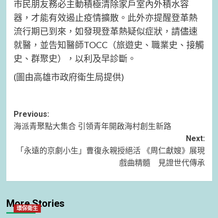
市民朋友務必主動積極清除家戶室內外積水容
器，才能有效遏止疫情擴散。此外亦提醒登革熱
流行期已到來，如發現登革熱疑似症狀，請儘速
就醫，並告知醫師TOCC（旅遊史、職業史、接觸
史、群聚史），以利及早診斷。
(圖由高雄市政府衛生局提供)
Post
Previous:
海派青聚點大集合 引領青年開啟海村創生新路
navigation
Next:
「永遠的京劇小生」曹復永親授絕活 《周仁獻嫂》展現
戲曲精髓 見證世代傳承
More Stories
環保衛生