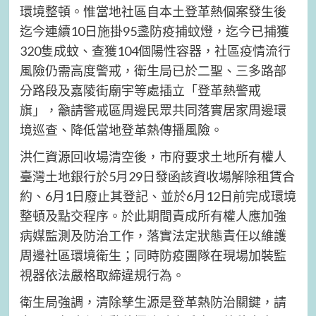
環境整頓。惟當地社區自本土登革熱個案發生後
迄今連續10日施掛95盞防疫捕蚊燈，迄今已捕獲
320隻成蚊、查獲104個陽性容器，社區疫情流行
風險仍需高度警戒，衛生局已於二聖、三多路部
分路段及嘉陵街廟宇等處插立「登革熱警戒
旗」，籲請警戒區周邊民眾共同落實居家周邊環
境巡查、降低當地登革熱傳播風險。
洪仁資源回收場清空後，市府要求土地所有權人
臺灣土地銀行於5月29日發函該資收場解除租賃合
約、6月1日廢止其登記、並於6月12日前完成環境
整頓及點交程序。於此期間責成所有權人應加強
病媒監測及防治工作，落實法定狀態責任以維護
周邊社區環境衛生；同時防疫團隊在現場加裝監
視器依法嚴格取締違規行為。
衛生局強調，清除孳生源是登革熱防治關鍵，請