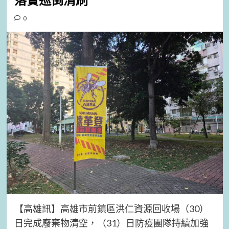
落實巡倒清刷
0
【高雄訊】高雄市前鎮區洪仁資源回收場（30）
日完成廢棄物清空，（31）日防疫團隊持續加強