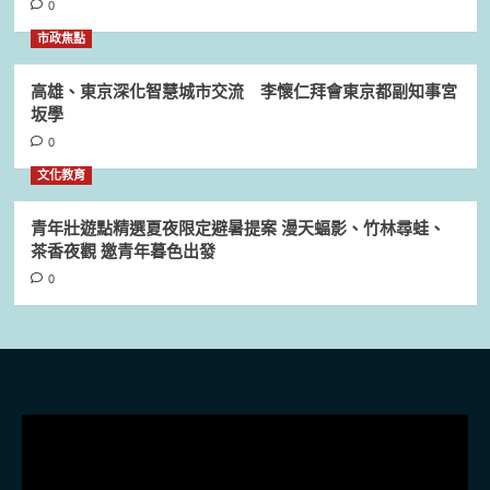
0
市政焦點
高雄、東京深化智慧城市交流 李懷仁拜會東京都副知事宮
坂學
0
文化教育
青年壯遊點精選夏夜限定避暑提案 漫天蝠影、竹林尋蛙、
茶香夜觀 邀青年暮色出發
0