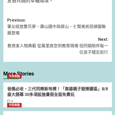
友善共融的幸福環境。
Post
Previous:
筆尖綻放繁花夢、壽山國中與屏山、七賢美術班總圖聯
navigation
展登場
Next:
教育家人物典範 從萬里高空到教育現場 倪同娟陪伴每一
位孩子穩定前行
More Stories
市政焦點
爸媽必收、三代同樂新地標！「高雄親子遊樂園區」8/8
盛大開幕 30多項設施暑假全面免費玩
0
市政焦點