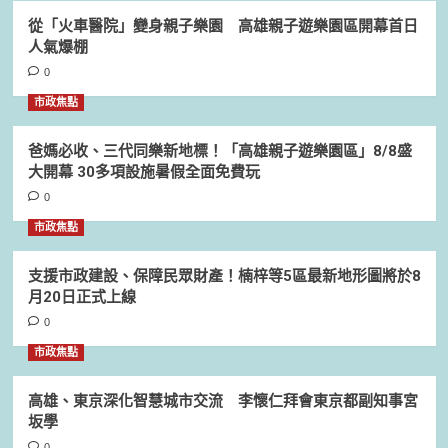
從「火車醫院」變身親子樂園 高雄親子遊樂園區開幕首日
人氣爆棚
0
市政焦點
爸媽必收、三代同樂新地標！「高雄親子遊樂園區」8/8盛
大開幕 30多項設施暑假全面免費玩
0
市政焦點
支援市政建設、保障民眾財產！楠梓等5區最新地形圖將於8
月20日正式上線
0
市政焦點
高雄、東京深化智慧城市交流 李懷仁拜會東京都副知事宮
坂學
0