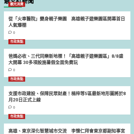
最火紅新聞
觀光消費
從「火車醫院」變身親子樂園 高雄親子遊樂園區開幕首日
人氣爆棚
0
市政焦點
爸媽必收、三代同樂新地標！「高雄親子遊樂園區」8/8盛
大開幕 30多項設施暑假全面免費玩
0
市政焦點
支援市政建設、保障民眾財產！楠梓等5區最新地形圖將於8
月20日正式上線
0
市政焦點
高雄、東京深化智慧城市交流 李懷仁拜會東京都副知事宮