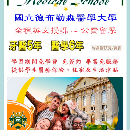
於
分
樂
享
體
會
驗
科
學
魅
力