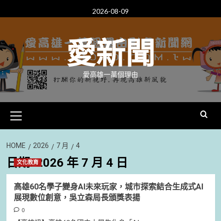
Skip
2026-08-09
to
content
愛新聞
愛高雄一萬個理由
Primary
Menu
HOME
2026
7 月
4
日期:
2026 年 7 月 4 日
文化教育
高雄60名學子變身AI未來玩家，城市探索結合生成式AI
展現數位創意，吳立森局長頒獎表揚
0