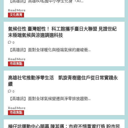
【高雄訊】高雄60名國中小學生化身「AI...
Read
Read More
more
文化教育
about
高
氣候任性 臺灣韌性！ 科工館攜手臺日大聯盟 見證世紀
雄
末極端氣候與涼適調適科技
60
名
0
學
【高雄訊】面對全球暖化與極端氣候的嚴峻衝...
子
變
Read
Read More
身
more
市政焦點
AI
about
未
氣
高雄社宅推動淨零生活 凱旋青樹邀住戶從日常實踐永
來
候
續
玩
任
家，
性
0
城
臺
【高雄訊】面對全球氣候變遷與淨零排放趨勢...
市
灣
探
韌
Read
Read More
索
性！
more
市政焦點
結
科
about
合
工
高
楠仔坑運動中心開幕 陳其邁：市府不惜重資打造 盼市民