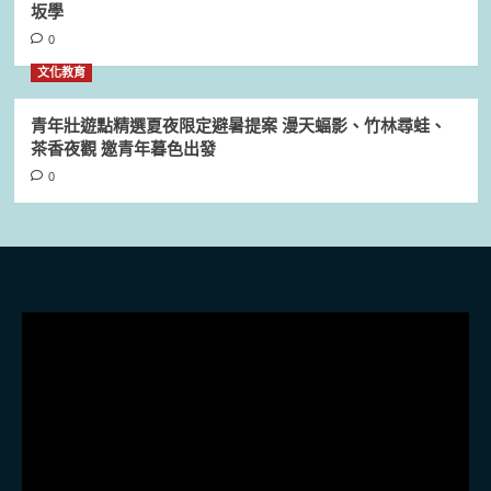
坂學
0
文化教育
青年壯遊點精選夏夜限定避暑提案 漫天蝠影、竹林尋蛙、
茶香夜觀 邀青年暮色出發
0