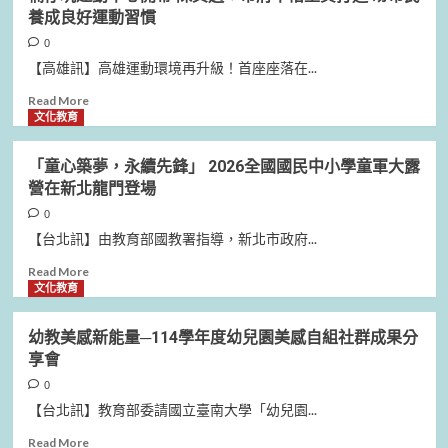
生
館
雄
養成良好運動習慣
成
攜
社
式
手
宅
0
AI
臺
推
【高雄訊】高雄運動環境再升級！首座座落在...
展
日
動
現
大
淨
Read
Read More
數
聯
零
more
文化教育
位
盟
生
about
創
見
活
楠
「童心築夢，永續先鋒」 2026全國國民中小學童軍大露
意，
證
凱
仔
營在新北龍門登場
吳
世
旋
坑
立
紀
青
運
0
森
末
樹
動
【台北訊】由教育部國教署指導，新北市政府...
局
極
邀
中
長
端
住
心
Read
Read More
頒
氣
戶
開
more
文化教育
獎
候
從
幕
about
表
與
日
陳
「童
幼教美感新能量─114學年度幼兒園美感自組社群成果分
揚
涼
常
其
心
享會
適
實
邁：
築
調
踐
市
夢，
0
適
永
府
永
【台北訊】教育部委請國立臺南大學「幼兒園...
科
續
不
續
技
惜
先
Read
Read More