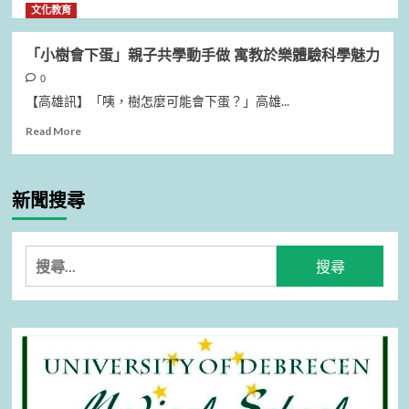
重
鋒」
more
文化教育
資
2026
about
打
全
幼
「小樹會下蛋」親子共學動手做 寓教於樂體驗科學魅力
造
國
教
盼
國
美
0
市
民
感
【高雄訊】「咦，樹怎麼可能會下蛋？」高雄...
民
中
新
Read
Read More
養
小
能
more
成
學
量
about
良
童
─114
「小
好
軍
學
新聞搜尋
樹
運
大
年
會
動
露
度
下
習
營
幼
蛋」
慣
在
兒
搜
親
新
園
尋
子
北
美
關
共
龍
感
學
門
自
鍵
動
登
組
字:
手
場
社
做
群
寓
成
教
果