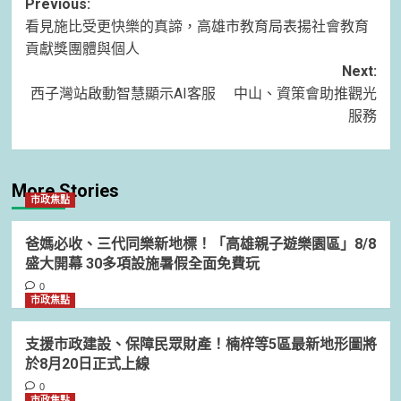
Post
Previous:
看見施比受更快樂的真諦，高雄市教育局表揚社會教育
navigation
貢獻獎團體與個人
Next:
西子灣站啟動智慧顯示AI客服 中山、資策會助推觀光
服務
More Stories
市政焦點
爸媽必收、三代同樂新地標！「高雄親子遊樂園區」8/8
盛大開幕 30多項設施暑假全面免費玩
0
市政焦點
支援市政建設、保障民眾財產！楠梓等5區最新地形圖將
於8月20日正式上線
0
市政焦點