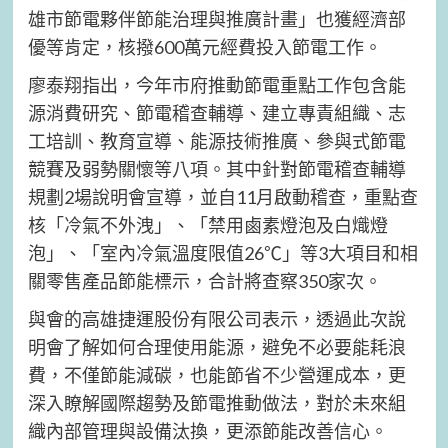
雄市節電夥伴節能治理與推廣計畫」也獲經濟部
優等肯定，核撥600萬元經費投入節電工作。
廖泰翔指出，今年市府推動節電重點工作包含能
源消費研究、節電稽查輔導、建立專責組織、志
工培訓、教育宣導、能源技術推廣、參與式節電
競賽及弱勢關懷等八項。其中針對節電稽查輔導
規劃2場說明會宣導，並自11月啟動稽查，重點查
核「冷氣不外洩」、「禁用鹵素燈泡及白熾燈
泡」、「室內冷氣溫度限值26℃」等3大項目和相
關零售產品節能標示，合計將查察350家次。
與會的高雄捷運股份有限公司表示，透過此次說
明會了解如何合理使用能源，避免不必要能耗浪
費，不僅節能減碳，也能節省不少營運成本，更
深入瞭解國際趨勢及節電推動做法，對於未來組
織內部管理與設備汰換，更添節能改善信心。