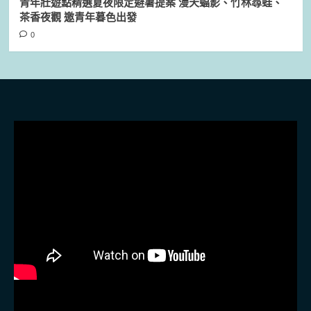
青年壯遊點精選夏夜限定避暑提案 漫天蝠影、竹林尋蛙、
茶香夜觀 邀青年暮色出發
0