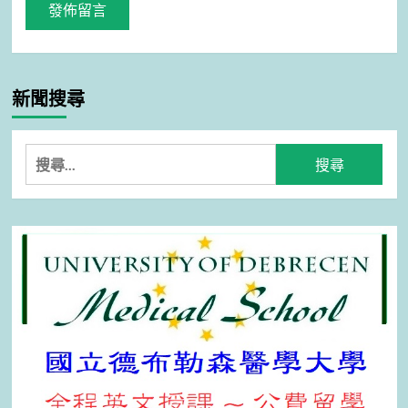
新聞搜尋
搜
尋
關
鍵
字: