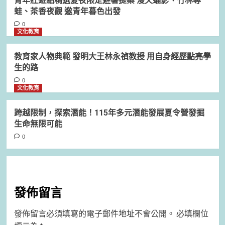
青年壯遊點精選夏夜限定避暑提案 漫天蝠影、竹林尋
蛙、茶香夜觀 邀青年暮色出發
0
文化教育
教育家人物典範 發明大王林永禎教授 用自身經歷點亮學
生的路
0
文化教育
跨越限制，探索潛能！115年多元潛能發展夏令營發掘
生命無限可能
0
發佈留言
發佈留言必須填寫的電子郵件地址不會公開。
必填欄位