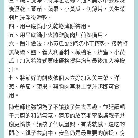
三、蔬果洗淨，將洋葱切絲，泡入開水中去辣味
後瀝乾，蕃茄、蘋果、小黃瓜、切薄片，美生菜
剝片洗淨後瀝乾。
四、用平底鍋小火乾烙薄餅待用。
五、用平底鍋小火將雞胸肉片煎熟備用。
六、醬汁做法：小黃瓜1/3條切小丁擰乾，接著將
黑胡椒、鹽、義大利香料、橄欖油、蜂蜜、小黃
瓜丁加入希臘式原味優格攪拌均勻最後加入檸檬
汁。
七、將煎好的餅皮依個人喜好加入美生菜、洋
葱、蕃茄、蘋果、雞胸肉再淋上醬汁起即可食
用。
陳老師也強調為了不讓孩子失去興趣，並延續親
子共廚的和諧氣氛，適度的放寬期望能讓親子共
廚更愉快，讓孩子們玩盡興、有成就感，還吃的
開心。親子共廚中，安全仍是最重要的前提，廚