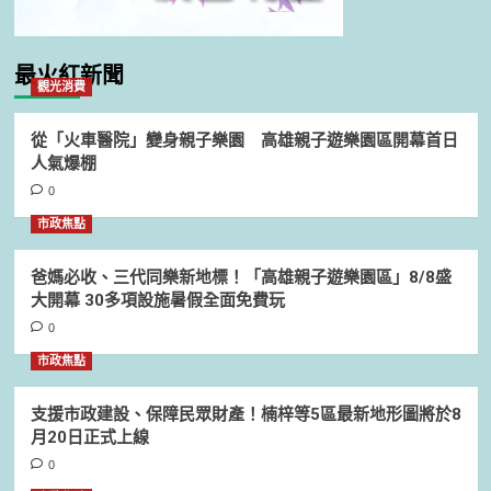
最火紅新聞
觀光消費
從「火車醫院」變身親子樂園 高雄親子遊樂園區開幕首日
人氣爆棚
0
市政焦點
爸媽必收、三代同樂新地標！「高雄親子遊樂園區」8/8盛
大開幕 30多項設施暑假全面免費玩
0
市政焦點
支援市政建設、保障民眾財產！楠梓等5區最新地形圖將於8
月20日正式上線
0