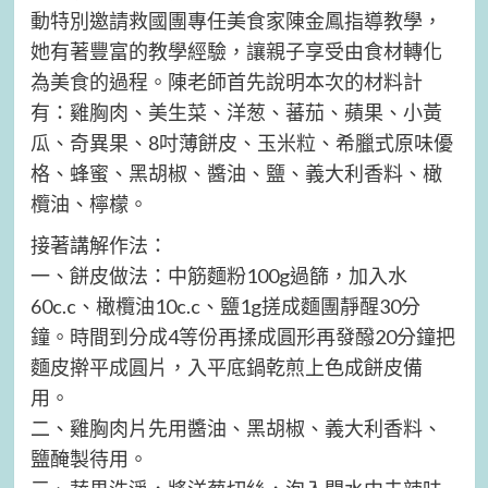
動特別邀請救國團專任美食家陳金鳳指導教學，
她有著豐富的教學經驗，讓親子享受由食材轉化
為美食的過程。陳老師首先說明本次的材料計
有：雞胸肉、美生菜、洋葱、蕃茄、蘋果、小黃
瓜、奇異果、8吋薄餅皮、玉米粒、希臘式原味優
格、蜂蜜、黑胡椒、醬油、鹽、義大利香料、橄
欖油、檸檬。
接著講解作法：
一、餅皮做法：中筋麵粉100g過篩，加入水
60c.c、橄欖油10c.c、鹽1g搓成麵團靜醒30分
鐘。時間到分成4等份再揉成圓形再發醱20分鐘把
麵皮擀平成圓片，入平底鍋乾煎上色成餅皮備
用。
二、雞胸肉片先用醬油、黑胡椒、義大利香料、
鹽醃製待用。