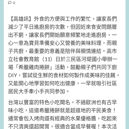
0
【高雄訊】外食的方便與工作的繁忙，讓家長們
減少了平日進廚房的次數，但因近來食安問題層
出不窮，讓家長們開始願意頻繁地走進廚房，一
心一意為寶貝準備安心又營養的美味料理，而親
子共廚，最重要的意義是陪伴與親情連結。高市
立社會教育館（11）日於三民區河堤國小舉辦一
場「希臘雞肉捲餅」活動，鼓勵親子們共同下廚
DIY，嘗試從生鮮的食材如何製作成美味的佳餚，
又能開心地學習如何吃出健康，一早就吸引社區
居民大手牽小手共同參加。
台灣以豐富的特色小吃聞名，不過歐洲也有古早
味小吃，這道希臘捲餅就是超道地的平民美食！
通常會包入烤肉還有經典的水果優格醬，吃起來
不只清爽還超開胃，很適合當成早餐喔！本次活