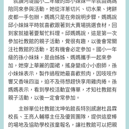
就讀河堤國小二年級的邱小妹妹一早就由媽媽
陪同來參與活動，她從洋蔥切片、切水果、烤餅
皮都一手包辦，媽媽只是在旁說明步驟，媽媽說
邱小妹妹平時就喜歡跟著到大賣場挑選食材，回
到家就搶著要幫忙料理。邱媽媽說，這是第一次
參加社教館的親子活動，覺很有趣，以後會常關
注社教館的活動，若有機會必定參加。國小一年
級的孫小妹妹，是由姊姊、媽媽攜手一起來參
加，她穿上華麗的圍裙，搖身變成小小廚師，孫
小妹妹表示，製作過程她最喜歡煎肉，因吱吱作
響又香味四溢，迫不及待想趕快享用雞肉捲。孫
媽媽表示，看到學校活動宣傳單，才知社教館有
親子活動，以後一定會常參加。
主辦單位社教館沈坤佑館長特別感謝杜昌霖
校長、王亮人輔導主任及優質團隊，提供這麼棒
的場地及協助學校孩童報名，讓社教館可以把親