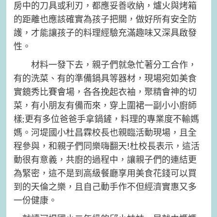
房中的刀具或利刃，都應妥善收納，爐火與烤箱
的距離也應該確實為孩子把關，做好所有安全防
護，才能讓孩子的料理經驗充滿趣味又深具啟發
性。
材料一發下去，親子們就急忙著分工合作，
有的洗菜、有的準備鍋具等器材，現場宛如美食
實鏡秀比賽會場，各各挽起衣袖，聚精會神的切
菜，有小朋友有備而來，穿上圍裙一副小小廚師
樣;更有多位爸爸手拿鍋鏟，料理的專業度不輸媽
媽。河堤國小杜昌霖校長也親臨活動現場，且全
程參與，和親子們同樂嗨翻天!杜校長表示，這活
動很有意義，共廚的過程中，讓親子們的連結更
為緊密，這不是到高級餐廳享用美食花錢可以買
到的天倫之樂，且自己動手作不但經濟實惠又多
一份健康。