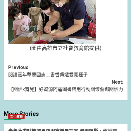
(圖由高雄市立社會教育館提供)
Post
Previous:
閱讀嘉年華蓮圖志工書香傳遞愛閱種子
navigation
Next:
【閱讀x育兒】好資源阿蓮圖書館用行動關懷偏鄉閱讀力
More Stories
文化教育