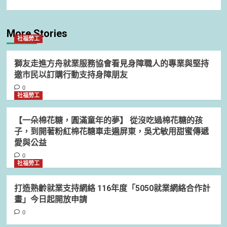
More Stories
社福勞工
獅友走進方舟就業服務協會看見身障職人的專業與堅持
邀市民以訂購行動支持身障朋友
0
社福勞工
【一朵棉花糖，圓滿童年的夢】 從沒吃過棉花糖的孩
子，到開著粉紅棉花糖車走遍屏東，吳尤敏用甜蜜傳遞
愛與公益
0
社福勞工
打造熟齡就業支持網絡 116年度「5050就業網絡合作計
畫」今日起開放申請
0