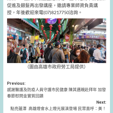
促進及銀髮再出發講座，邀請專業師資負責講
授，年後歡迎來電(07)8217750洽詢。
（圖由高雄市政府勞工局提供）
Post
Previous:
感謝醫護及防疫人員守護市民健康 陳其邁親赴拜年 加發
navigation
春節慰問金實質回饋
Next:
點亮蓮潭 高雄燈會水上燈光展演登場 民眾直呼：美！