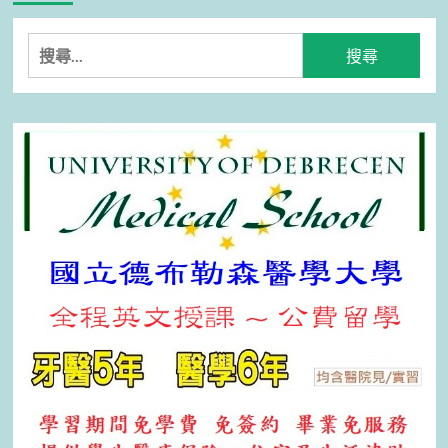
搜
尋
關
鍵
字: