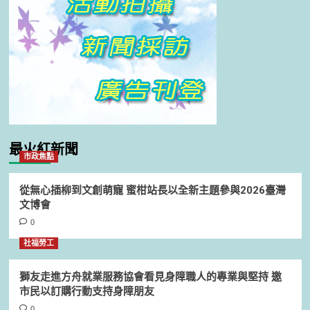
最火紅新聞
市政焦點
從無心插柳到文創萌寵 蜜柑站長以全新主題參與2026臺灣
文博會
0
社福勞工
獅友走進方舟就業服務協會看見身障職人的專業與堅持 邀
市民以訂購行動支持身障朋友
0