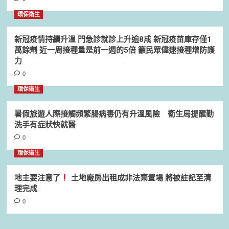
環保衛生
新冠疫情持續升溫 門急診就診上升逾8成 新冠疫苗庫存僅1
萬餘劑 近一周接種量是前一週的5倍 籲民眾儘速接種增防護
力
0
環保衛生
暑假旅遊人際接觸頻繁腸病毒仍有升溫風險 衛生局提醒勤
洗手有症狀快就醫
0
環保衛生
地主要注意了
土地廠房出租成非法棄置場 將被註記至清
理完成
0