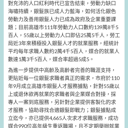
對充沛的人口紅利時代已宣告結束，勞動力缺口
海嘯持續，銀髮族已成人力藍海，如何活化銀色
勞動力及善用銀髮人力已成為政府及企業重要課
題；目前高雄市111年勞動力人口數約139萬8千5
百人，55歲以上勞動力人口即佔25萬5千人，勞工
局近3年來積極投入銀髮人才的就業服務，經統計
平均每年求職人數約2萬4千5百人，媒合的就業人
數達1萬3千5百人，媒合率超過5成5。
為進一步提供中高齡及高齡者完善的職涯支持，
更貼近每一位銀髮求職者真正的需求，市府於110
年9月成立高雄市銀髮人才服務據點，針對55歲以
上或退休欲再就業的求職者與企業媒合對接，採
專人一案到底服務，另針對企業提供客製化的求
才服務，協助尋找合適銀髮即戰力；銀髮據點成
立迄今，亦已提供4,665人次求才求職服務，成功
媒合990位高年級生重返職場，且不定期舉辦就業