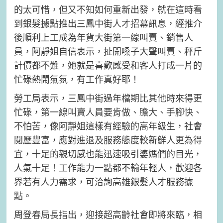
的太可惜，但又不知如何重新出發，就在這時看
到銀髮據點推出三鳳中街人才招幕訊息，經推介
後順利上工成為年貨大街第一線叫賣、銷售人
員，阿靜姐自信表示，扯開嗓子大聲叫賣、秤斤
計價都不難，她就是喜歡感受和客人打成一片的
忙碌熱鬧氣氛，有工作真好耶！
勞工局表示，三鳳中街過年檔期比其他時來得更
忙碌，第一線叫賣人員要肯做、膽大、手腳快、
不怕苦，像阿靜姐這樣有經驗的高年級生，社會
閱歷豐富，應對進退及服務態度較新鮮人更為得
宜，十足的親切感也能迅速吸引婆媽們的目光，
人氣十足！工作能力一點都不輸年輕人，歡迎各
界若有人力需求，可洽詢高雄銀髮人才服務據
點。
周登春局長指出，迎接超高齡社會即將來臨，相