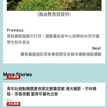
（圖由教育部提供）
Post
Previous:
寒假春節服務不打烊！國教署校安中心與學校共同守護
navigation
學生校外安全
Next:
體育署邀請民眾新春假期至各縣市運動場館運動
More Stories
文化教育
青年壯遊點精選夏夜限定避暑提案 漫天蝠影、竹林尋
蛙、茶香夜觀 邀青年暮色出發
0
文化教育