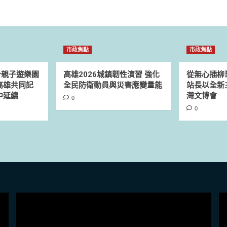
市政焦點
市政焦點
身親子遊樂園
高雄2026城鎮韌性演習 強化
從無心插柳
高雄共同記
全民防衛動員與災害應變量能
站長以全新主
中延續
灣文博會
0
0