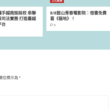
文化教育
攜手越南姊妹校 串聯
8/8鼓山青春電影院：借書免費
與司法實務 打造臺越
看《極地》！
平台
0
欄位標示為
*