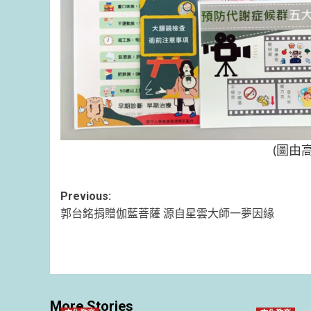
(圖由
Post
Previous:
郭台銘捐贈伽藍菩薩 源自星雲大師一夢因緣
navigation
More Stories