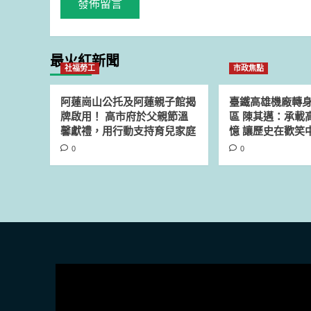
最火紅新聞
社福勞工
市政焦點
阿蓮崗山公托及阿蓮親子館揭
臺鐵高雄機廠轉
牌啟用！ 高市府於父親節溫
區 陳其邁：承載
馨獻禮，用行動支持育兒家庭
憶 讓歷史在歡笑
0
0