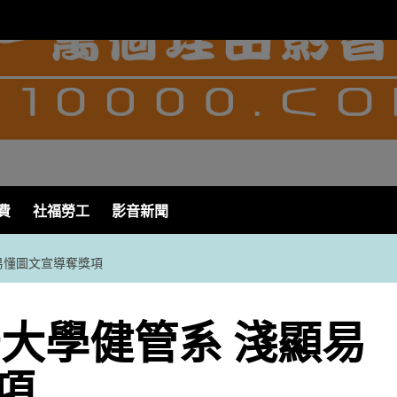
費
社福勞工
影音新聞
易懂圖文宣導奪獎項
守大學健管系 淺顯易
項