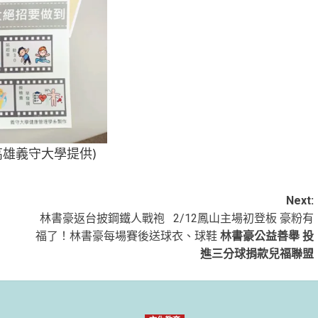
高雄義守大學提供)
Next:
林書豪返台披鋼鐵人戰袍 2/12鳳山主場初登板 豪粉有
福了！林書豪每場賽後送球衣、球鞋
林書豪公益善舉 投
進三分球捐款兒福聯盟