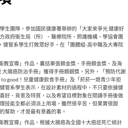
學生團隊，參加國民健康署舉辦的「大家來爭光 健康好
方政府衛生局（所）、醫療院所、照護機構、學協會團
賽，健管系學生打敗眾好手，在「團體組-高中職及大專院
衛教宣導」作品，囊括單張類金獎、手冊類金獎、及海
近 大腸癌防治手冊」獲得手冊類銀獎，另外，「預防代謝
 eat to good！兒童健康飲食手冊」及「菸菸一熄青少年拒
健管系學生表示，在設計素材的過程中，不只要依據健
喜好、背景及特質，以及希望目標對象在閱讀手冊後做
理技能全都必須派上用場，雖然很辛苦，但果實很甜
的幫助，才是最有意義的事。
衛教宣導」作品，根據大腸癌為全國十大癌症死亡統計