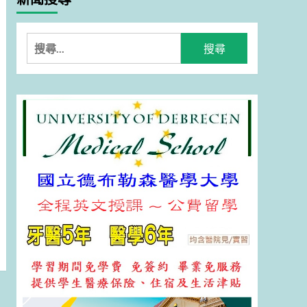
搜
尋
關
鍵
字: