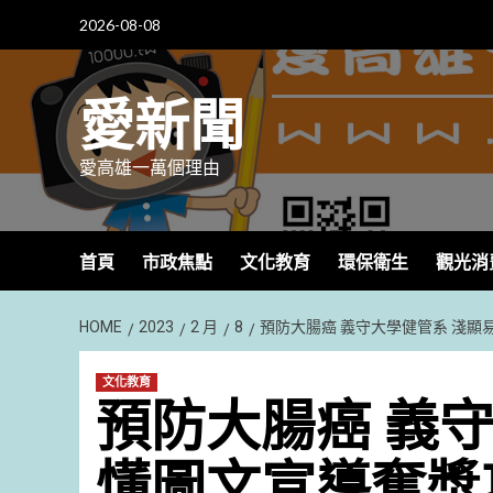
Skip
2026-08-08
to
content
愛新聞
愛高雄一萬個理由
首頁
市政焦點
文化教育
環保衛生
觀光消
HOME
2023
2 月
8
預防大腸癌 義守大學健管系 淺顯
文化教育
預防大腸癌 義
懂圖文宣導奪獎