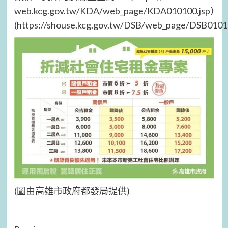
web.kcg.gov.tw/KDA/web_page/KDA010100.jsp）
(https://shouse.kcg.gov.tw/DSB/web_page/DSB01010
(圖由高雄市政府都發局提供)