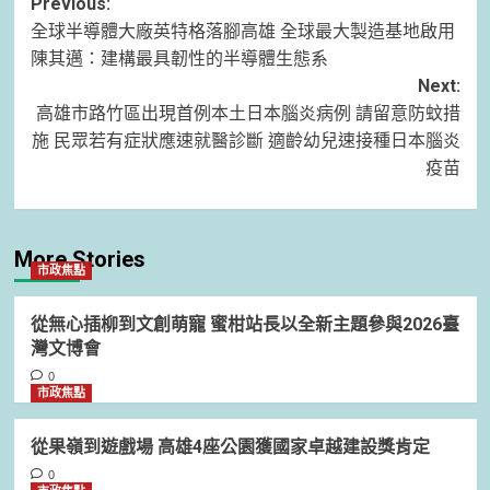
Post
Previous:
全球半導體大廠英特格落腳高雄 全球最大製造基地啟用
navigation
陳其邁：建構最具韌性的半導體生態系
Next:
高雄市路竹區出現首例本土日本腦炎病例 請留意防蚊措
施 民眾若有症狀應速就醫診斷 適齡幼兒速接種日本腦炎
疫苗
More Stories
市政焦點
從無心插柳到文創萌寵 蜜柑站長以全新主題參與2026臺
灣文博會
0
市政焦點
從果嶺到遊戲場 高雄4座公園獲國家卓越建設獎肯定
0