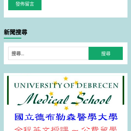
新聞搜尋
搜
尋
關
鍵
字: