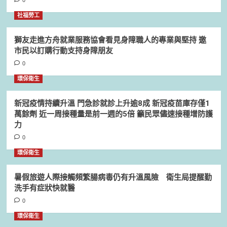
0
社福勞工
獅友走進方舟就業服務協會看見身障職人的專業與堅持 邀
市民以訂購行動支持身障朋友
0
環保衛生
新冠疫情持續升溫 門急診就診上升逾8成 新冠疫苗庫存僅1
萬餘劑 近一周接種量是前一週的5倍 籲民眾儘速接種增防護
力
0
環保衛生
暑假旅遊人際接觸頻繁腸病毒仍有升溫風險 衛生局提醒勤
洗手有症狀快就醫
0
環保衛生