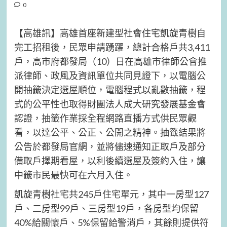
0
【高雄訊】高雄首座新建型社會住宅凱旋青樹自
完工招租後，民眾申請踴躍，總計合格戶共3,411
戶，高市府都發局（10）日在高雄市律師公會推
派律師、政風及資訊單位共同見證下，以電腦公
開抽籤決定選屋順位，電腦程式以亂數抽籤，程
式的公平性也取得財團法人成大研究發展基金會
認證，抽籤作業採全程網路直播方式供民眾觀
看，以達公平、公正、公開之精神。抽籤結果將
公告於都發局官網，並將儘速通知正取戶及部分
備取戶擇期看屋，以利後續選屋及簽約入住，讓
中籤市民最快可在六月入住。
凱旋青樹社宅共245戶住宅單元，其中一房型127
戶、二房型99戶、三房型19戶，各房型均保留
40%給關懷戶、5%保留給警消戶，其餘則提供符