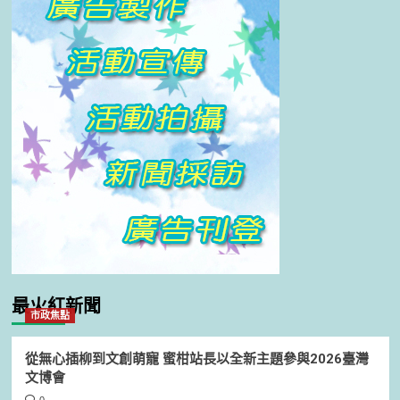
最火紅新聞
市政焦點
從無心插柳到文創萌寵 蜜柑站長以全新主題參與2026臺灣
文博會