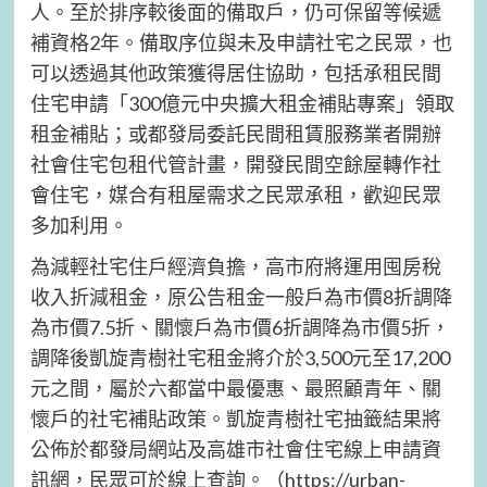
人。至於排序較後面的備取戶，仍可保留等候遞
補資格2年。備取序位與未及申請社宅之民眾，也
可以透過其他政策獲得居住協助，包括承租民間
住宅申請「300億元中央擴大租金補貼專案」領取
租金補貼；或都發局委託民間租賃服務業者開辦
社會住宅包租代管計畫，開發民間空餘屋轉作社
會住宅，媒合有租屋需求之民眾承租，歡迎民眾
多加利用。
為減輕社宅住戶經濟負擔，高市府將運用囤房稅
收入折減租金，原公告租金一般戶為市價8折調降
為市價7.5折、關懷戶為市價6折調降為市價5折，
調降後凱旋青樹社宅租金將介於3,500元至17,200
元之間，屬於六都當中最優惠、最照顧青年、關
懷戶的社宅補貼政策。凱旋青樹社宅抽籤結果將
公佈於都發局網站及高雄市社會住宅線上申請資
訊網，民眾可於線上查詢。（https://urban-