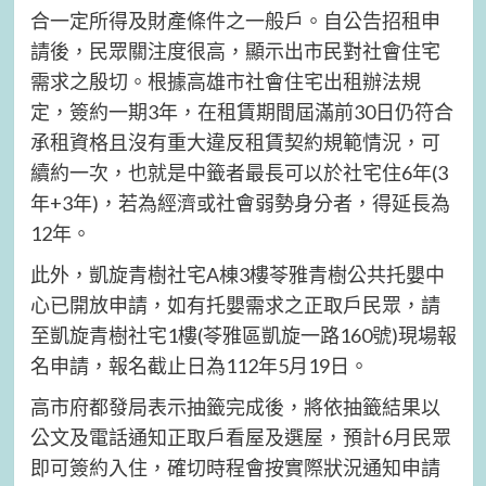
合一定所得及財產條件之一般戶。自公告招租申
請後，民眾關注度很高，顯示出市民對社會住宅
需求之殷切。根據高雄市社會住宅出租辦法規
定，簽約一期3年，在租賃期間屆滿前30日仍符合
承租資格且沒有重大違反租賃契約規範情況，可
續約一次，也就是中籤者最長可以於社宅住6年(3
年+3年)，若為經濟或社會弱勢身分者，得延長為
12年。
此外，凱旋青樹社宅A棟3樓苓雅青樹公共托嬰中
心已開放申請，如有托嬰需求之正取戶民眾，請
至凱旋青樹社宅1樓(苓雅區凱旋一路160號)現場報
名申請，報名截止日為112年5月19日。
高市府都發局表示抽籤完成後，將依抽籤結果以
公文及電話通知正取戶看屋及選屋，預計6月民眾
即可簽約入住，確切時程會按實際狀況通知申請