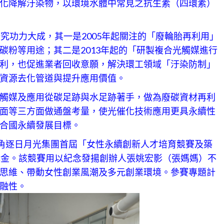
化降解汙染物，以環境水體中常見之抗生素（四環素）
究功力大成，其一是2005年起關注的「廢輪胎再利用」
碳粉等用途；其二是2013年起的「研製複合光觸媒進行
利，也促進業者回收意願，解決環工領域「汙染防制」
資源去化管道與提升應用價值。
觸媒及應用從碳足跡與水足跡著手，做為廢碳資材再利
面等三方面做通盤考量，使光催化技術應用更具永續性
合國永續發展目標。
伍角逐日月光集團首屆「女性永續創新人才培育競賽及築
獎金。該競賽用以紀念發揚創辦人張姚宏影（張媽媽）不
思維、帶動女性創業風潮及多元創業環境。參賽專題計
融性。