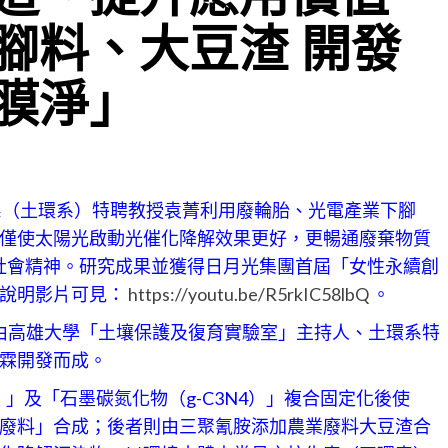
腳料、大豆渣 開發
膜淨」
系（土環系）特聘教授袁菁利用廢輪胎、光電產業下腳
僅使太陽光啟動光催化降解效果更好，更暢通廢棄物質
與社會精神。研究成果並獲得日月光集團首屆「女性永續創
關說明影片可見：
https://youtu.be/R5rkIC58lbQ
。
由高雄大學「土壤保護及復育實驗室」主持人、土環系特
霖開發而成。
」及「石墨碳氮化物（g-C3N4）」複合固定化後使
廢料」合成；後者則由三聚氰胺添加農業廢料大豆渣合