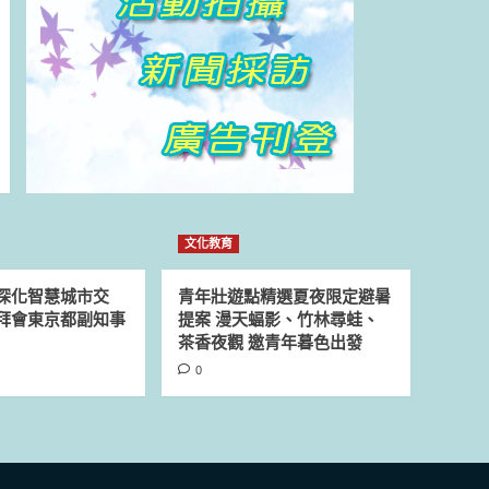
文化教育
深化智慧城市交
青年壯遊點精選夏夜限定避暑
拜會東京都副知事
提案 漫天蝠影、竹林尋蛙、
茶香夜觀 邀青年暮色出發
0