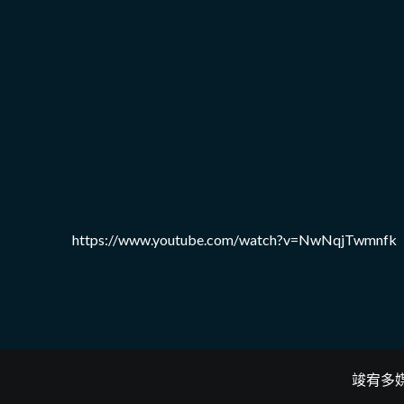
https://www.youtube.com/watch?v=NwNqjTwmnfk
竣宥多媒