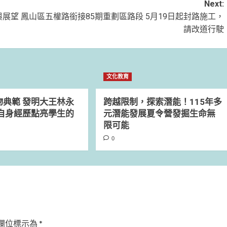
Next:
與展望
鳳山區五權路銜接85期重劃區路段 5月19日起封路施工，
請改道行駛
文化教育
物典範 發明大王林永
跨越限制，探索潛能！115年多
用自身經歷點亮學生的
元潛能發展夏令營發掘生命無
限可能
0
欄位標示為
*