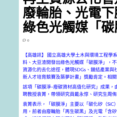
廢輪胎、光電下
綠色光觸媒「碳
0
【高雄訊】 國立高雄大學土木與環境工程學
料、大豆渣開發出綠色光觸媒「碳膜淨」，不
資源化的去化途徑，體現SDGs、鏈結產業
新人才培育競賽及築夢計畫」獎勵肯定。相
該項「碳膜淨–廢碳資材高值化研究」成果，
聘教授袁菁，帶領研究員戴永惇、研究生周侑
袁菁表示，「碳膜淨」主要以「碳化矽（SiC）
用，前者由廢輪胎「再生碳黑」及光電「含矽