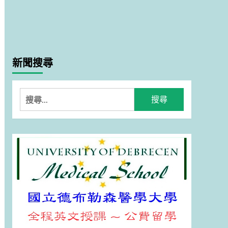
新聞搜尋
搜
尋
關
鍵
字: