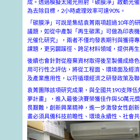
成。透過模擬太陽光照射「碳膜淨」啟動光催
為去除目標，2小時處理效率可達90%。
「碳膜淨」可說是集結袁菁兩項超過10年的研
議題，如從中產製「再生碳黑」可做為印表機
光催化研究」，兩者不僅均發表期刊與獲得專
課題，更另闢蹊徑、跨足材料領域，提供再生
後續也會針對從廢棄資材取得後至製備成綠色
用可行性之評估，將從工程面、環境面及經濟
及產業應用性，以符循環經濟之研發政策及聯
袁菁團隊該項研究成果，與全國共190支隊
夢計畫」，進入最後決賽榮獲佳作與50萬元
畏艱難，創新興業精神，進一步激發女性創新
畫必須具備科技前瞻性、環境永續性、社會共