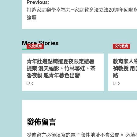
Post
Previous:
打造家庭樂學幸福力—家庭教育法立法20週年回顧
navigation
論壇
More Stories
文化教育
文化教育
青年壯遊點精選夏夜限定避暑
教育家人
提案 漫天蝠影、竹林尋蛙、茶
禎教授 
香夜觀 邀青年暮色出發
路
0
0
發佈留言
發佈留言必須填寫的電子郵件地址不會公開。
必填