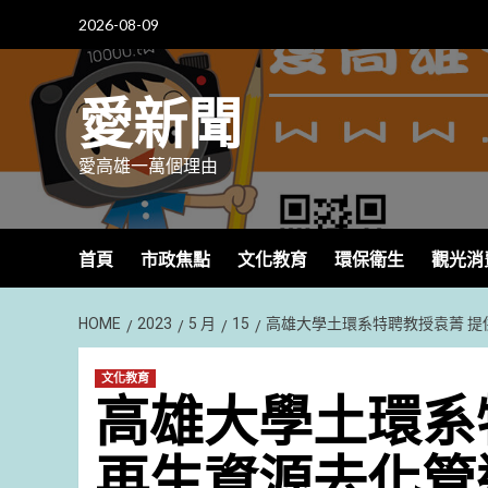
Skip
2026-08-09
to
content
愛新聞
愛高雄一萬個理由
首頁
市政焦點
文化教育
環保衛生
觀光消
HOME
2023
5 月
15
高雄大學土環系特聘教授袁菁 提
文化教育
高雄大學土環系
再生資源去化管