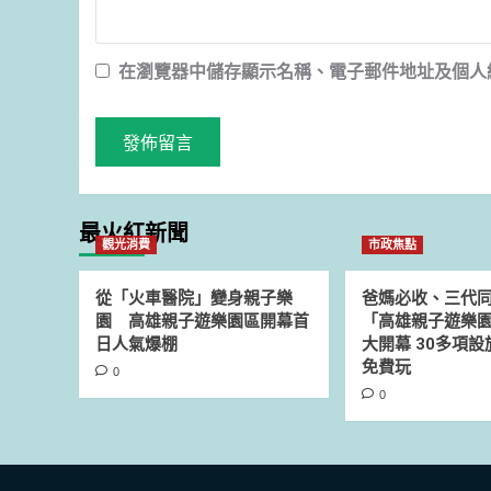
在
瀏覽器
中儲存顯示名稱、電子郵件地址及個人
最火紅新聞
觀光消費
市政焦點
從「火車醫院」變身親子樂
爸媽必收、三代
園 高雄親子遊樂園區開幕首
「高雄親子遊樂園
日人氣爆棚
大開幕 30多項
免費玩
0
0