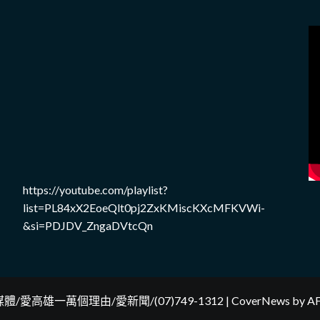
https://youtube.com/playlist?
list=PL84xX2EoeQlt0pj2ZxKMiscKXcMFKVWi-
&si=PDJDV_ZngaDVtcQn
體/愛高雄一萬個理由/愛新聞/(07)749-1312
|
CoverNews
by AF