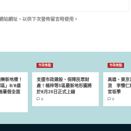
網站網址，以供下次發佈留言時使用。
市政焦點
市政焦點
同樂新地標！
支援市政建設、保障民眾財
高雄、東京
區」8/8盛
產！楠梓等5區最新地形圖將
流 李懷仁
設施暑假全面
於8月20日正式上線
宮坂學
0
0