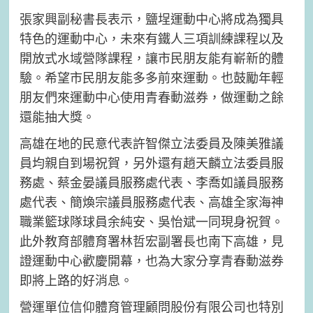
張家興副秘書長表示，鹽埕運動中心將成為獨具
特色的運動中心，未來有鐵人三項訓練課程以及
開放式水域營隊課程，讓市民朋友能有嶄新的體
驗。希望市民朋友能多多前來運動。也鼓勵年輕
朋友們來運動中心使用青春動滋券，做運動之餘
還能抽大獎。
高雄在地的民意代表許智傑立法委員及陳美雅議
員均親自到場祝賀，另外還有趙天麟立法委員服
務處、蔡金晏議員服務處代表、李喬如議員服務
處代表、簡煥宗議員服務處代表、高雄全家海神
職業籃球隊球員余純安、吳怡斌一同現身祝賀。
此外教育部體育署林哲宏副署長也南下高雄，見
證運動中心歡慶開幕，也為大家分享青春動滋券
即將上路的好消息。
營運單位信仰體育管理顧問股份有限公司也特別