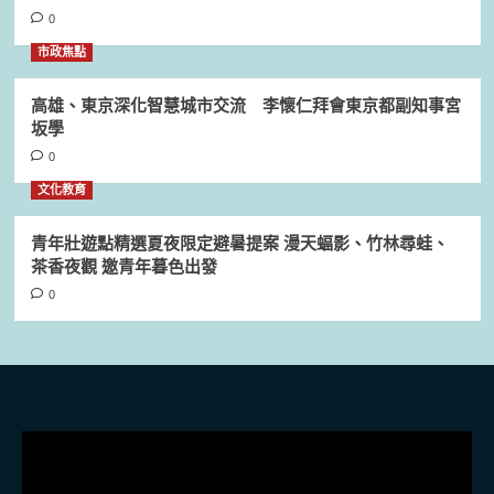
0
市政焦點
高雄、東京深化智慧城市交流 李懷仁拜會東京都副知事宮
坂學
0
文化教育
青年壯遊點精選夏夜限定避暑提案 漫天蝠影、竹林尋蛙、
茶香夜觀 邀青年暮色出發
0