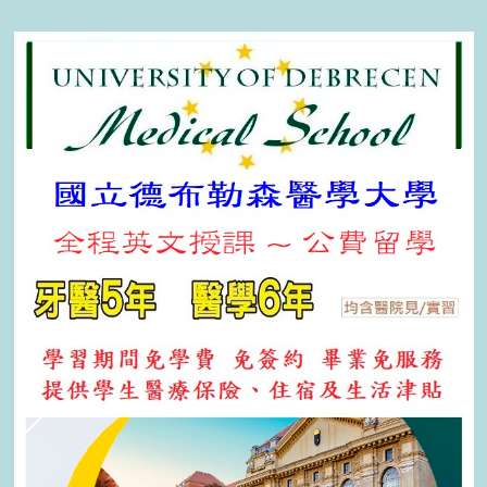
關
鍵
字: