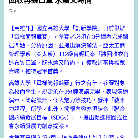
回收再製口罩 永續又時尚
0
【高雄訊】國立高雄大學「創新學院」日前舉辦
「電梯簡報競賽」，參賽者必須在3分鐘內完成闡
述問題、分析原因，並提出解決辦法，亞太工商
管理學系（亞太系）112級曾妮提案「將回收衣再
造布質口罩，既永續又時尚。」獲取評審與觀眾
青睞，抱得冠軍首獎。
高雄大學「電梯簡報競賽」行之有年，參賽對象
為校內學生，規定須在3分鐘演講完畢，表現溝通
演示、簡報設計、個人魅力等技巧，發揮「敘事
力課程」所學。此外，簡報內容亦須結合「聯合
國永續發展目標（SDGs）」，提出促進校園或社
會永續發展的創意提案。
本競賽已邁入第7屆，這次最終9人進入決賽，創