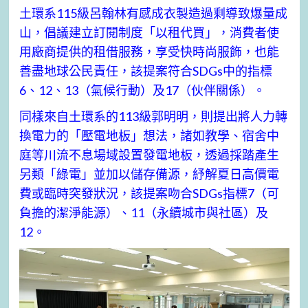
土環系115級呂翰林有感成衣製造過剩導致爆量成
山，倡議建立訂閱制度「以租代買」，消費者使
用廠商提供的租借服務，享受快時尚服飾，也能
善盡地球公民責任，該提案符合SDGs中的指標
6、12、13（氣候行動）及17（伙伴關係）。
同樣來自土環系的113級郭明明，則提出將人力轉
換電力的「壓電地板」想法，諸如教學、宿舍中
庭等川流不息場域設置發電地板，透過採踏產生
另類「綠電」並加以儲存備源，紓解夏日高價電
費或臨時突發狀況，該提案吻合SDGs指標7（可
負擔的潔淨能源）、11（永續城市與社區）及
12。