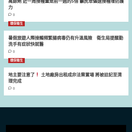
萬餘劑 近一周接種量是前一週的5倍 籲民眾儘速接種增防護
力
0
環保衛生
暑假旅遊人際接觸頻繁腸病毒仍有升溫風險 衛生局提醒勤
洗手有症狀快就醫
0
環保衛生
地主要注意了
土地廠房出租成非法棄置場 將被註記至清
理完成
0