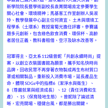
新學院院長暨學術副校長袁菁開場肯定參賽學生
關心社會、環境精神；馬基客工作室創辦人吳淑
玲、教學發展中心副主任何資宜、 土木與環境工
程學系（土環系）教授甯蜀光擔任評審。參賽議
題多元創新，包含綠色飲食消費、環保杯、高齡
者居住正義、教科書租借、空汙及缺水改善等。
冠軍得主、亞太系112級曾妮「共創永續時尚」提
案，以創立衣裝圖書館為願景，攜手知名快時尚
品牌，回收民眾不再穿著衣物製成再生布材質口
罩或相關製品，重新投入消費市場，延長產品生
命，體現 SDGs中的指標6（潔淨水與衛生）、
8（尊嚴就業與經濟成長）、12（責任消費和生
產）、15（保育陸地生態）。曾妮除了論述清
晰，宏亮開場、穩健台風，都是勝出關鍵。