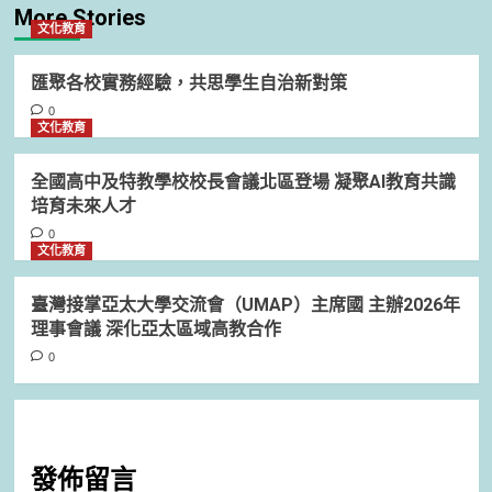
More Stories
文化教育
匯聚各校實務經驗，共思學生自治新對策
0
文化教育
全國高中及特教學校校長會議北區登場 凝聚AI教育共識
培育未來人才
0
文化教育
臺灣接掌亞太大學交流會（UMAP）主席國 主辦2026年
理事會議 深化亞太區域高教合作
0
發佈留言