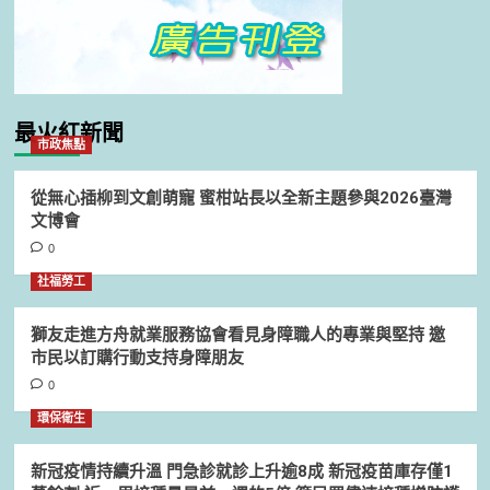
最火紅新聞
市政焦點
從無心插柳到文創萌寵 蜜柑站長以全新主題參與2026臺灣
文博會
0
社福勞工
獅友走進方舟就業服務協會看見身障職人的專業與堅持 邀
市民以訂購行動支持身障朋友
0
環保衛生
新冠疫情持續升溫 門急診就診上升逾8成 新冠疫苗庫存僅1