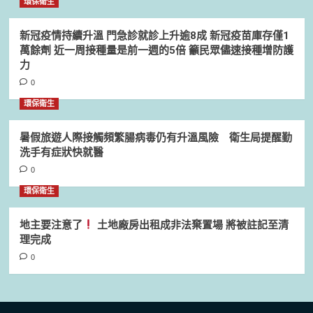
環保衛生
新冠疫情持續升溫 門急診就診上升逾8成 新冠疫苗庫存僅1
萬餘劑 近一周接種量是前一週的5倍 籲民眾儘速接種增防護
力
0
環保衛生
暑假旅遊人際接觸頻繁腸病毒仍有升溫風險 衛生局提醒勤
洗手有症狀快就醫
0
環保衛生
地主要注意了
土地廠房出租成非法棄置場 將被註記至清
理完成
0