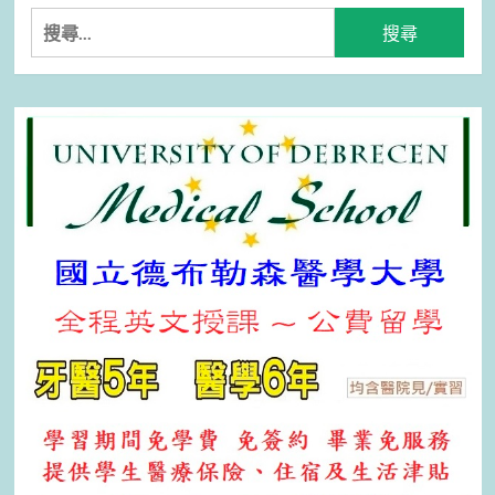
搜
尋
關
鍵
字: