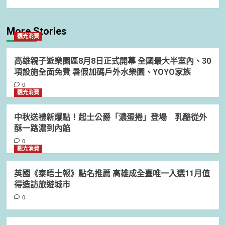
More Stories
觀光消費
高雄親子遊樂園區8月8日正式開幕 全國最大半室內、30
項設施全面免費 暑假加碼戶外水樂園、YOYO家族
0
觀光消費
中秋送禮新爆點！起士公爵「濃蛋捲」登場 乳酪從外
酥一路濃到內餡
0
觀光消費
英國《泰晤士報》點名推薦 高雄成全臺唯一入選11月值
得造訪旅遊城市
0