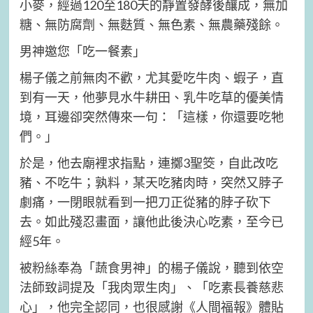
小麥，經過120至180天的靜置發酵後釀成，無加
糖、無防腐劑、無麩質、無色素、無農藥殘餘。
男神邀您「吃一餐素」
楊子儀之前無肉不歡，尤其愛吃牛肉、蝦子，直
到有一天，他夢見水牛耕田、乳牛吃草的優美情
境，耳邊卻突然傳來一句：「這樣，你還要吃牠
們。」
於是，他去廟裡求指點，連擲3聖筊，自此改吃
豬、不吃牛；孰料，某天吃豬肉時，突然又脖子
劇痛，一閉眼就看到一把刀正從豬的脖子砍下
去。如此殘忍畫面，讓他此後決心吃素，至今已
經5年。
被粉絲奉為「蔬食男神」的楊子儀說，聽到依空
法師致詞提及「我肉眾生肉」、「吃素長養慈悲
心」，他完全認同，也很感謝《人間福報》體貼