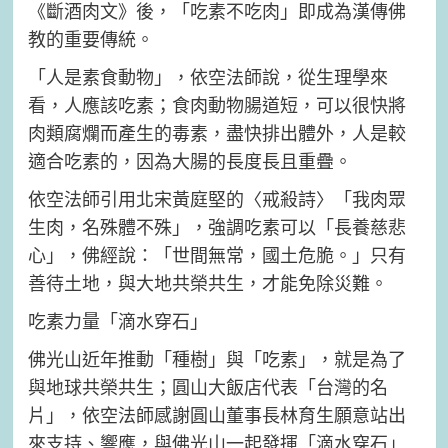
《斷酒肉文》後，「吃素不吃肉」即成為漢傳佛
教的重要傳統。
「人是素食動物」，依空法師說，從生理學來
看，人應該吃素；食肉動物腸道短，可以很快將
肉類腐爛而產生的毒素，盡快排出體外，人是較
適合吃素的，因為大腸的長度長且重疊。
依空法師引用北宋黃庭堅的〈戒殺詩〉「我肉眾
生肉，名殊體不殊」，強調吃素可以「長養慈悲
心」，佛經說：「世間無常，國土危脆。」只有
善待土地，與大地共榮共生，才能免除災難。
吃素力量「滴水穿石」
佛光山近年推動「種樹」與「吃素」，就是為了
與地球共榮共生；圓山大飯店代表「台灣的名
片」，依空法師感謝圓山董事長林育生願意站出
來支持、響應，與佛光山一起發揮「滴水穿石」