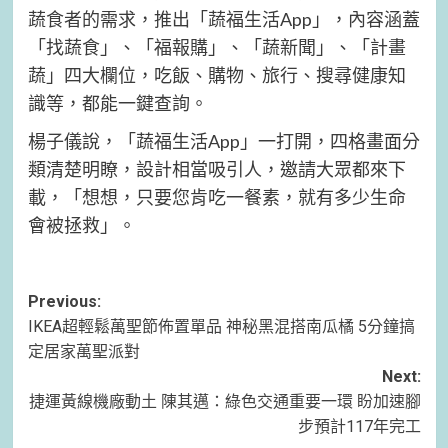
蔬食者的需求，推出「蔬福生活App」，內容涵蓋
「找蔬食」、「福報購」、「蔬新聞」、「計畫
蔬」四大欄位，吃飯、購物、旅行、搜尋健康知
識等，都能一鍵查詢。
楊子儀說，「蔬福生活App」一打開，四格畫面分
類清楚明瞭，設計相當吸引人，邀請大眾都來下
載，「想想，只要您肯吃一餐素，就有多少生命
會被拯救」。
Post
Previous:
IKEA超輕鬆萬聖節佈置單品 神秘黑混搭南瓜橘 5分鐘搞
navigation
定居家萬聖派對
Next:
捷運黃線機廠動土 陳其邁：綠色交通重要一環 盼加速腳
步預計117年完工