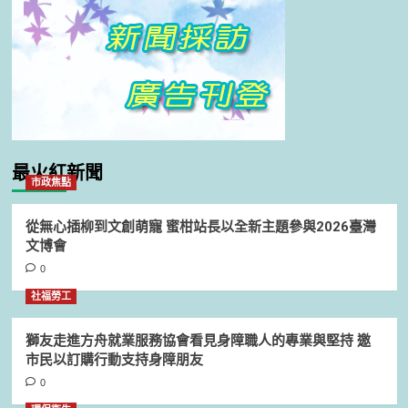
最火紅新聞
市政焦點
從無心插柳到文創萌寵 蜜柑站長以全新主題參與2026臺灣
文博會
0
社福勞工
獅友走進方舟就業服務協會看見身障職人的專業與堅持 邀
市民以訂購行動支持身障朋友
0