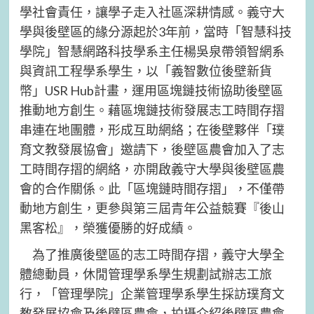
學社會責任，讓學子走入社區深耕情感。義守大
學與後壁區的緣分源起於3年前，當時「智慧科技
學院」智慧網路科技學系主任楊吳泉帶領智網系
與資訊工程學系學生，以「義智數位後壁新貨
幣」USR Hub計畫，運用區塊鏈技術協助後壁區
推動地方創生。藉區塊鏈技術發展志工時間存摺
串連在地團體，形成互助網絡；在後壁夥伴「璞
育文教發展協會」邀請下，後壁區農會加入了志
工時間存摺的網絡，亦開啟義守大學與後壁區農
會的合作關係。此「區塊鏈時間存摺」，不僅帶
動地方創生，更參與第三屆青年公益競賽『後山
黑客松』，榮獲優勝的好成績。
為了推廣後壁區的志工時間存摺，義守大學全
體總動員，休閒管理學系學生規劃試辦志工旅
行，「管理學院」企業管理學系學生採訪璞育文
教發展協會及後壁區農會，拍攝介紹後壁區農會