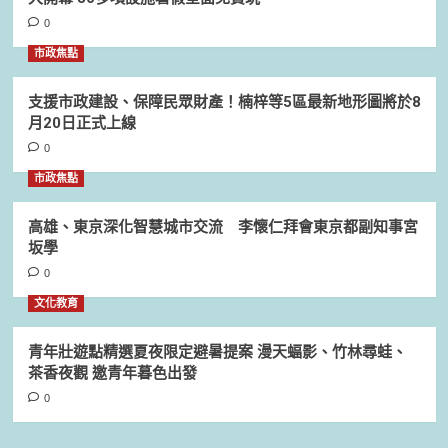
0
市政焦點
支援市政建設、保障民眾財產！楠梓等5區最新地形圖將於8
月20日正式上線
0
市政焦點
高雄、東京深化智慧城市交流 李懷仁拜會東京都副知事宮
坂學
0
文化教育
青年壯遊點精選夏夜限定避暑提案 漫天蝠影、竹林尋蛙、
茶香夜觀 邀青年暮色出發
0