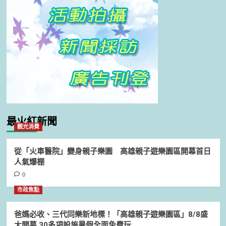
最火紅新聞
觀光消費
從「火車醫院」變身親子樂園 高雄親子遊樂園區開幕首日
人氣爆棚
0
市政焦點
爸媽必收、三代同樂新地標！「高雄親子遊樂園區」8/8盛
大開幕 30多項設施暑假全面免費玩