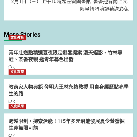
2月1日（三）上午10時起左營圖書館 書香迎春鬧上元
限量扭蛋臆謎猜送彩兔
More Stories
文化教育
青年壯遊點精選夏夜限定避暑提案 漫天蝠影、竹林尋
蛙、茶香夜觀 邀青年暮色出發
0
文化教育
教育家人物典範 發明大王林永禎教授 用自身經歷點亮學
生的路
0
文化教育
跨越限制，探索潛能！115年多元潛能發展夏令營發掘
生命無限可能
0