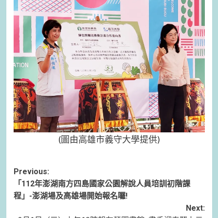
(圖由高雄市義守大學提供)
Post
Previous:
「112年澎湖南方四島國家公園解說人員培訓初階課
navigation
程」-澎湖場及高雄場開始報名囉!
Next: