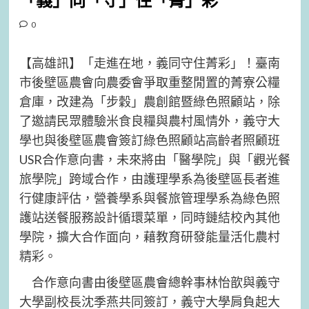
「義」同「守」住「菁」彩
0
【高雄訊】「走進在地，義同守住菁彩」！臺南
市後壁區農會向農委會爭取重整閒置的菁寮公糧
倉庫，改建為「步穀」農創館暨綠色照顧站，除
了邀請民眾體驗米食良糧與農村風情外，義守大
學也與後壁區農會簽訂綠色照顧站高齡者照顧班
USR合作意向書，未來將由「醫學院」與「觀光餐
旅學院」跨域合作，由護理學系為後壁區長者進
行健康評估，營養學系與餐旅管理學系為綠色照
護站送餐服務設計循環菜單，同時鏈結校內其他
學院，擴大合作面向，藉教育研發能量活化農村
精彩。
合作意向書由後壁區農會總幹事林怡歆與義守
大學副校長沈季燕共同簽訂，義守大學肩負起大