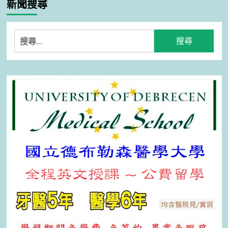
新聞搜尋
搜
尋
關
鍵
字: