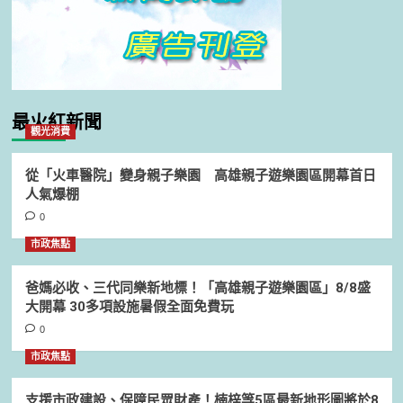
最火紅新聞
觀光消費
從「火車醫院」變身親子樂園 高雄親子遊樂園區開幕首日
人氣爆棚
0
市政焦點
爸媽必收、三代同樂新地標！「高雄親子遊樂園區」8/8盛
大開幕 30多項設施暑假全面免費玩
0
市政焦點
支援市政建設、保障民眾財產！楠梓等5區最新地形圖將於8