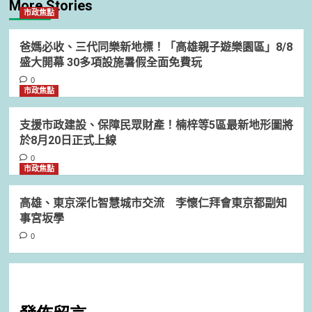
More Stories
市政焦點
爸媽必收、三代同樂新地標！「高雄親子遊樂園區」8/8
盛大開幕 30多項設施暑假全面免費玩
0
市政焦點
支援市政建設、保障民眾財產！楠梓等5區最新地形圖將
於8月20日正式上線
0
市政焦點
高雄、東京深化智慧城市交流 李懷仁拜會東京都副知
事宮坂學
0