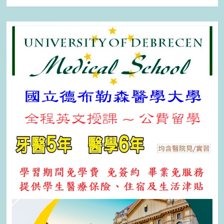
關
鍵
字: