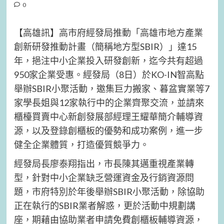
0
【高雄訊】高市府經發局推動「高雄市地方產業
創新研發推動計畫（簡稱地方型SBIR）」達15
年，挹注中小企業投入研發創新，迄今共有超過
950家企業受惠。經發局（8日）於KO-IN智高點
舉辦SBIR小聚活動，邀集巨力搬家、暮盆實業等7
家學長姐與12家執行中的企業齊聚交流，並請來
櫃檯買賣中心新創發展部經理王耀華簡介輔導資
源，以及登錄創櫃板的優勢和成功案例，進一步
健全企業體質，打造優質競爭力。
經發局長廖泰翔指出，市長陳其邁重視產業轉
型，針對中小企業缺乏營運資金及行銷資源問
題，市府特別於年後舉辦SBIR小聚活動，除協助
正在執行的SBIR業者解惑，更於活動中規劃講
座，期藉由協助業者申請免費創櫃板輔導資源，