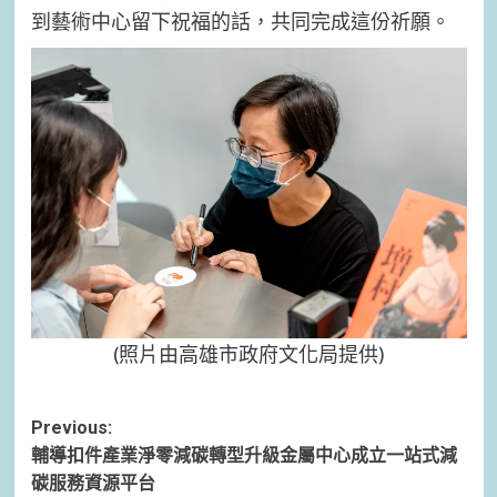
到藝術中心留下祝福的話，共同完成這份祈願。
(照片由高雄市政府文化局提供)
Post
Previous:
輔導扣件產業淨零減碳轉型升級
金屬中心成立一站式減
navigation
碳服務資源平台