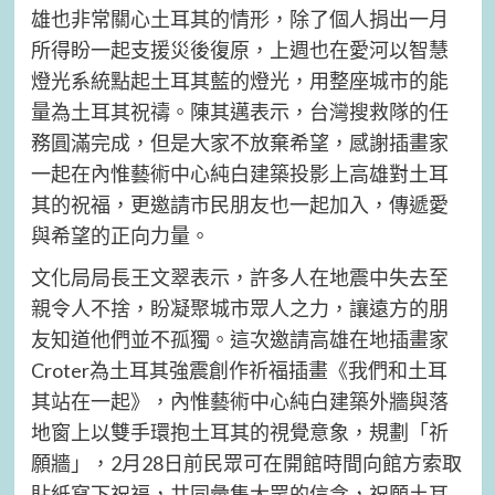
雄也非常關心土耳其的情形，除了個人捐出一月
所得盼一起支援災後復原，上週也在愛河以智慧
燈光系統點起土耳其藍的燈光，用整座城市的能
量為土耳其祝禱。陳其邁表示，台灣搜救隊的任
務圓滿完成，但是大家不放棄希望，感謝插畫家
一起在內惟藝術中心純白建築投影上高雄對土耳
其的祝福，更邀請市民朋友也一起加入，傳遞愛
與希望的正向力量。
文化局局長王文翠表示，許多人在地震中失去至
親令人不捨，盼凝聚城市眾人之力，讓遠方的朋
友知道他們並不孤獨。這次邀請高雄在地插畫家
Croter為土耳其強震創作祈福插畫《我們和土耳
其站在一起》，內惟藝術中心純白建築外牆與落
地窗上以雙手環抱土耳其的視覺意象，規劃「祈
願牆」，2月28日前民眾可在開館時間向館方索取
貼紙寫下祝福，共同彙集大眾的信念，祝願土耳