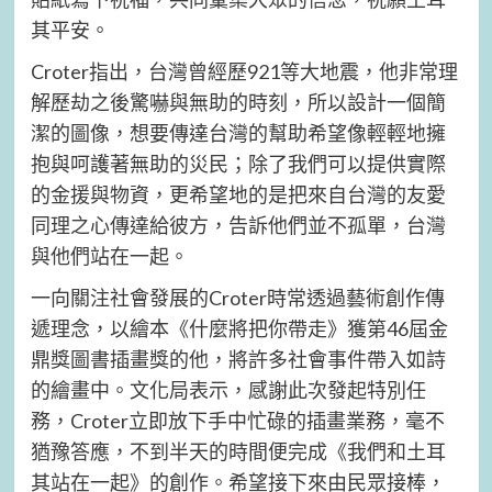
其平安。
Croter指出，台灣曾經歷921等大地震，他非常理
解歷劫之後驚嚇與無助的時刻，所以設計一個簡
潔的圖像，想要傳達台灣的幫助希望像輕輕地擁
抱與呵護著無助的災民；除了我們可以提供實際
的金援與物資，更希望地的是把來自台灣的友愛
同理之心傳達給彼方，告訴他們並不孤單，台灣
與他們站在一起。
一向關注社會發展的Croter時常透過藝術創作傳
遞理念，以繪本《什麼將把你帶走》獲第46屆金
鼎獎圖書插畫獎的他，將許多社會事件帶入如詩
的繪畫中。文化局表示，感謝此次發起特別任
務，Croter立即放下手中忙碌的插畫業務，毫不
猶豫答應，不到半天的時間便完成《我們和土耳
其站在一起》的創作。希望接下來由民眾接棒，