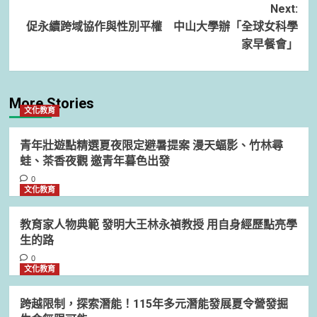
Next:
促永續跨域協作與性別平權 中山大學辦「全球女科學
家早餐會」
More Stories
文化教育
青年壯遊點精選夏夜限定避暑提案 漫天蝠影、竹林尋
蛙、茶香夜觀 邀青年暮色出發
0
文化教育
教育家人物典範 發明大王林永禎教授 用自身經歷點亮學
生的路
0
文化教育
跨越限制，探索潛能！115年多元潛能發展夏令營發掘