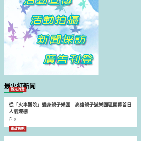
最火紅新聞
觀光消費
從「火車醫院」變身親子樂園 高雄親子遊樂園區開幕首日
人氣爆棚
0
市政焦點