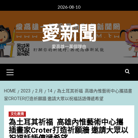
Skip
2026-08-10
to
content
愛新聞
愛高雄一萬個理由
Primary
Menu
HOME
2023
2 月
14
為土耳其祈福 高雄內惟藝術中心攜插畫
家CROTER打造祈願牆 邀請大眾以祝福話語傳遞希望
文化教育
為土耳其祈福 高雄內惟藝術中心攜
插畫家Croter打造祈願牆
邀請大眾以