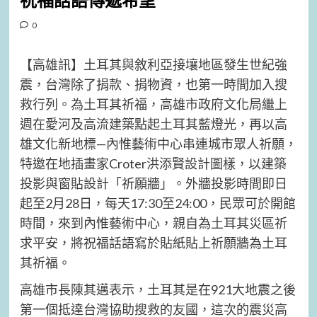
祝福話語傳遞希望
0
【高雄訊】土耳其與敘利亞接壤地區發生世紀強
震，台灣除了捐款、捐物資，也第一時間加入搜
救行列。為土耳其祈福，高雄市政府文化局繼上
週在愛河及高流建築點起土耳其藍燈光，再以高
雄文化新地標—內惟藝術中心串連城市眾人祈願，
特邀在地插畫家Croter洪添賢設計圖樣，以建築
投影與窗貼設計「祈願牆」。外牆投影時間即日
起至2月28日，每天17:30至24:00，民眾可於開館
時間，來到內惟藝術中心，親自為土耳其災區祈
求平安，將祝福話語寫於貼紙貼上祈願牆為土耳
其祈福。
高雄市長陳其邁表示，土耳其是在921大地震之後
第一個抵達台灣協助搜救的友國，這次的震災高