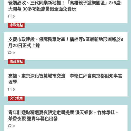
爸媽必收、三代同樂新地標！「高雄親子遊樂園區」8/8盛
大開幕 30多項設施暑假全面免費玩
0
市政焦點
支援市政建設、保障民眾財產！楠梓等5區最新地形圖將於8
月20日正式上線
0
市政焦點
高雄、東京深化智慧城市交流 李懷仁拜會東京都副知事宮
坂學
0
文化教育
青年壯遊點精選夏夜限定避暑提案 漫天蝠影、竹林尋蛙、
茶香夜觀 邀青年暮色出發
0