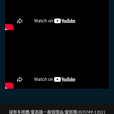
竣宥多媒體/愛高雄一萬個理由/愛新聞/(07)749-1312
|