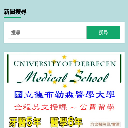
新聞搜尋
搜
尋
關
鍵
字: