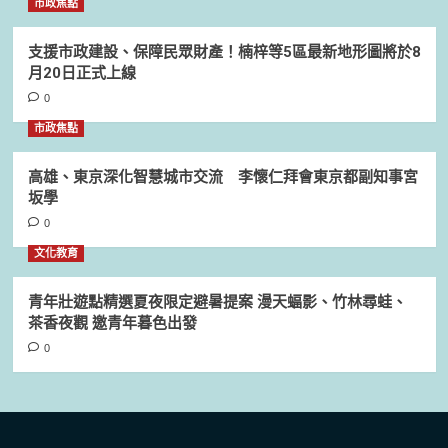
市政焦點
支援市政建設、保障民眾財產！楠梓等5區最新地形圖將於8
月20日正式上線
0
市政焦點
高雄、東京深化智慧城市交流 李懷仁拜會東京都副知事宮
坂學
0
文化教育
青年壯遊點精選夏夜限定避暑提案 漫天蝠影、竹林尋蛙、
茶香夜觀 邀青年暮色出發
0