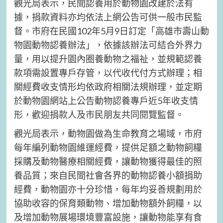
觀光局表示，民間認養用於動物園改建於法有
據，捐款資料亦均依法上網公告可供一般市民監
督。市府在民國102年5月9日訂定「高雄市壽山動
物園動物認養辦法」，依據該辦法可結合外界力
量，用以提升園內圈養動物之福祉，並規範認養
款項需設置專戶存管，以代收代付方式辦理；相
關經費收支情形均依政府相關法規辦理，並定期
於動物園網站上公告動物認養專戶近5年收支情
形，歡迎捐款人及市民朋友共同閱覽監督。
觀光局表示，動物園做為生命教育之場域，市府
每年編列動物園維運經費，提供足額之動物飼糧
採購及動物醫療相關經費，讓動物獲得最佳的照
養品質；來自民間社會各界的動物認養小額捐助
經費，動物園亦十分珍惜，每年均妥善規劃用於
協助收容的保育類動物、增加動物額外飼糧，以
及增加動物展場環境豐富設施，讓動物能享有食