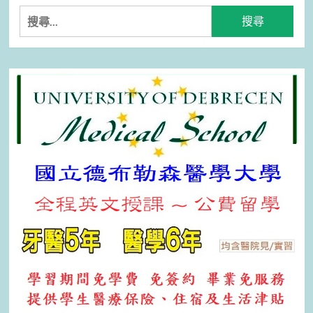
搜
尋
關
鍵
字: