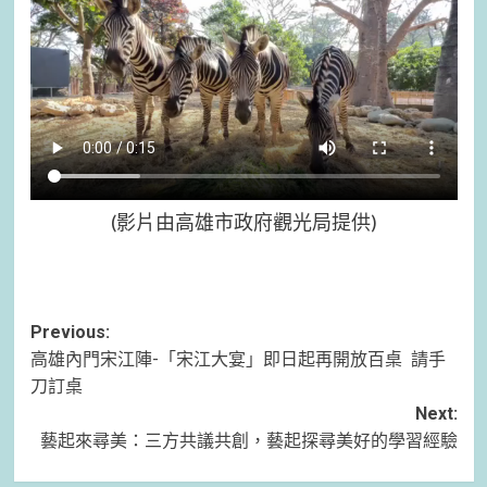
(影片由高雄市政府觀光局提供)
Post
Previous:
高雄內門宋江陣-「宋江大宴」即日起再開放百桌 請手
navigation
刀訂桌
Next:
藝起來尋美：三方共議共創，藝起探尋美好的學習經驗