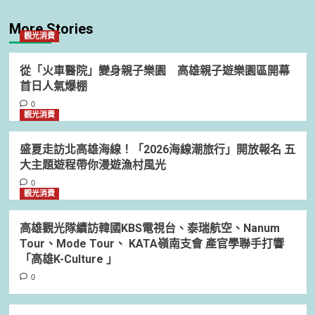
More Stories
觀光消費
從「火車醫院」變身親子樂園 高雄親子遊樂園區開幕
首日人氣爆棚
0
觀光消費
盛夏走訪北高雄海線！「2026海線潮旅行」開放報名 五
大主題遊程帶你漫遊漁村風光
0
觀光消費
高雄觀光隊續訪韓國KBS電視台、泰瑞航空、Nanum
Tour、Mode Tour、 KATA嶺南支會 產官學聯手打響
「高雄K-Culture 」
0