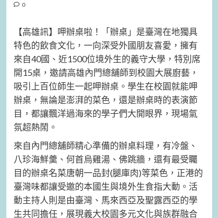
0
【高雄訊】呷辦桌啦！「辦桌」是臺灣在地獨具
特色的飲食文化，一向深受外國朋友喜愛，擁有
來自40國、近1500位境外生的義守大學，特別席
開15桌，邀請高雄內門總舖師到校園大展廚藝，
吸引上百位師生一起呷辦桌。學生在校園就能呷
辦桌，無論是澎湃的菜色，還是辦桌時的表演節
目，都讓飄洋過海來的學子們大開眼界，現場氣
氛超熱鬧。
來自內門總舖師精心準備的辦桌料理，有冷盤、
八珍海鮮羹、何首烏雞湯、佛跳牆，還有最受矚
目的辦桌名菜唐朝一品封(腿庫肉)等菜色，正港的
臺灣味都讓受邀的本國生與境外生食指大動。活
動主持人則是由臺灣、馬來西亞及聖露西亞的學
生共同擔任，展現義大校園多元文化與族群融合