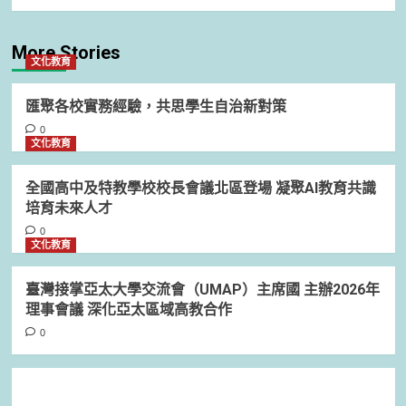
More Stories
文化教育
匯聚各校實務經驗，共思學生自治新對策
0
文化教育
全國高中及特教學校校長會議北區登場 凝聚AI教育共識
培育未來人才
0
文化教育
臺灣接掌亞太大學交流會（UMAP）主席國 主辦2026年
理事會議 深化亞太區域高教合作
0