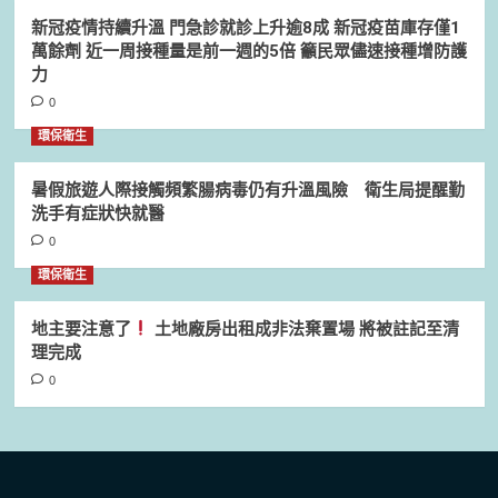
新冠疫情持續升溫 門急診就診上升逾8成 新冠疫苗庫存僅1
萬餘劑 近一周接種量是前一週的5倍 籲民眾儘速接種增防護
力
0
環保衛生
暑假旅遊人際接觸頻繁腸病毒仍有升溫風險 衛生局提醒勤
洗手有症狀快就醫
0
環保衛生
地主要注意了
土地廠房出租成非法棄置場 將被註記至清
理完成
0