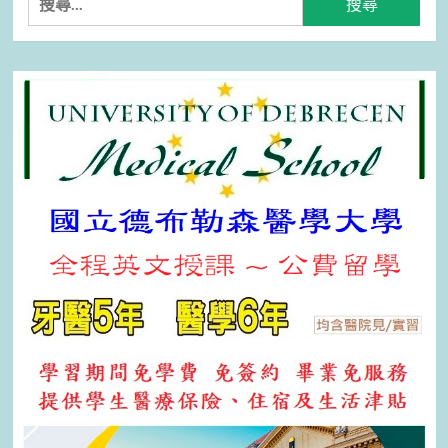
尋
關
鍵
字: