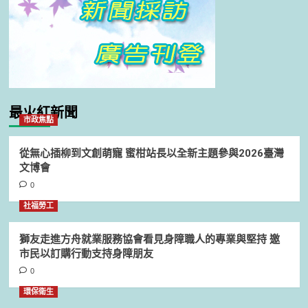
最火紅新聞
市政焦點
從無心插柳到文創萌寵 蜜柑站長以全新主題參與2026臺灣
文博會
0
社福勞工
獅友走進方舟就業服務協會看見身障職人的專業與堅持 邀
市民以訂購行動支持身障朋友
0
環保衛生