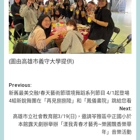
(圖由高雄市義守大學提供)
Post
Previous:
新舊最美交融!春天藝術節環境舞蹈系列節目 4/1起登場
navigation
4組新銳舞團在「再見捌捌陸」和「鳳儀書院」跳給您看
Next:
高雄市立社會教育館3/19(日)，邀請苓雅區中正國小於
本館露天劇辦舉辦「漾我青春才藝秀~樂圃飄香樂華
年」音樂活動