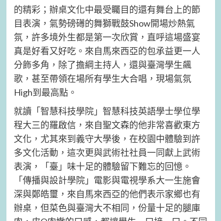
的精彩；辦桌文化中最受矚目的還有舞台上的節
目表演，氣勢磅礡的舞獅戰鼓Show開場炒熱氣
氛，許多境外生都是第一次欣賞，直呼這場盛宴
真是好看又好吃。來自馬來西亞的包承益更一人
分飾多角，除了擔綱主持人，還與臺灣學生飆
歌，甚至帶領在場所有學生大合唱，現場氣氛
High到最高點。
就讀「智慧科技學院」智慧科技英語學士學位學
程大三的羅啟信，來自聖文森的他非常喜歡東方
文化，尤其來到義守大學後，在校園中體驗到許
多文化活動，這次更與武術社社員一同獻上武術
表演，「臺」味十足的體驗留下難忘的回憶。
「傳播與設計學院」電影與電視學系大一生施會
深與鄭皓璽，來自馬來西亞的他們表示家鄉也有
辦桌，但菜色與臺灣大不相同，份量十足的腿庫