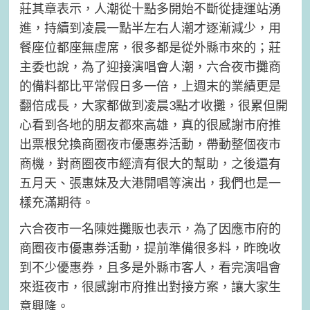
莊其章表示，人潮從十點多開始不斷從捷運站湧
進，持續到凌晨一點半左右人潮才逐漸減少，用
餐座位都座無虛席，很多都是從外縣市來的；莊
主委也說，為了迎接演唱會人潮，六合夜市攤商
的備料都比平常假日多一倍，上週末的業績更是
翻倍成長，大家都做到凌晨3點才收攤，很累但開
心看到各地的朋友都來高雄，真的很感謝市府推
出票根兌換商圈夜市優惠券活動，帶動整個夜市
商機，對商圈夜市經濟有很大的幫助，之後還有
五月天、張惠妹及大港開唱等演出，我們也是一
樣充滿期待。
六合夜市一名陳姓攤販也表示，為了因應市府的
商圈夜市優惠券活動，提前準備很多料，昨晚收
到不少優惠券，且多是外縣市客人，看完演唱會
來逛夜市，很感謝市府推出對接方案，讓大家生
意興隆。