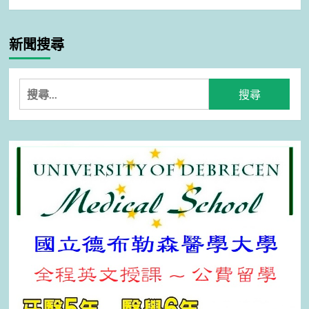
新聞搜尋
搜
尋
關
鍵
字: