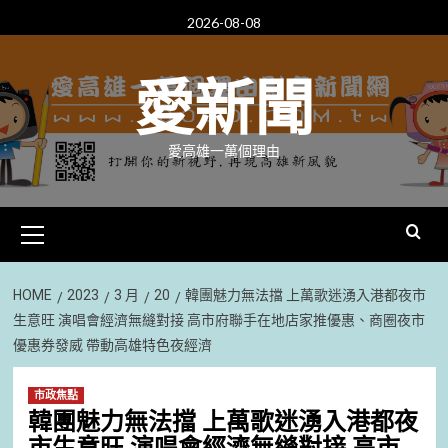
Skip
2026-08-08
to
content
愛新聞
愛高雄一萬個理由
Primary
Menu
HOME
2023
3 月
20
韓團魅力無法擋 上萬歌迷湧入港都夜市
生意旺 演唱會經濟無縫對接 高市府聯手在地店家推優惠、商圈夜市
優惠券發威 帶動高雄特色夜經濟
市政焦點
韓團魅力無法擋 上萬歌迷湧入港都夜