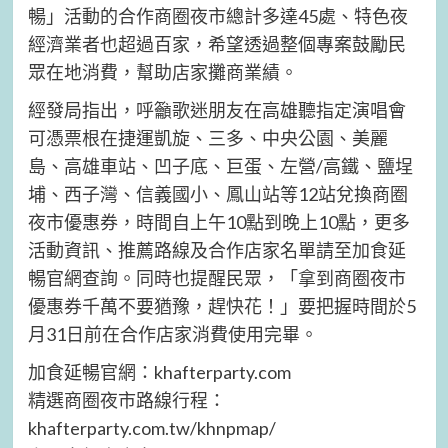
暢」活動的合作商圈夜市總計多達45處、特色夜
經濟業者也超過百家，希望透過整個專案鼓勵民
眾在地消費，幫助店家攤商業績。
經發局指出，呼籲歌迷朋友在高雄聽指定演唱會
可憑票根在捷運凱旋、三多、中央公園、美麗
島、高雄車站、凹子底、巨蛋、左營/高鐵、鹽埕
埔、西子灣、信義國小、鳳山站等12站兌換商圈
夜市優惠券，時間自上午10點到晚上10點，更多
活動資訊、推薦路線及合作店家名單請至加食延
暢官網查詢。同時也提醒民眾，「拿到商圈夜市
優惠券千萬不要猶豫，趕快花！」要把握時間於5
月31日前在合作店家消費使用完畢。
加食延暢官網：khafterparty.com
精選商圈夜市路線行程：
khafterparty.com.tw/khnpmap/