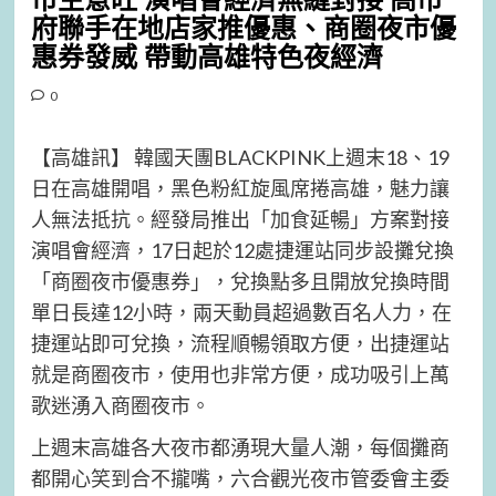
市生意旺 演唱會經濟無縫對接 高市
府聯手在地店家推優惠、商圈夜市優
惠券發威 帶動高雄特色夜經濟
0
【高雄訊】 韓國天團BLACKPINK上週末18、19
日在高雄開唱，黑色粉紅旋風席捲高雄，魅力讓
人無法抵抗。經發局推出「加食延暢」方案對接
演唱會經濟，17日起於12處捷運站同步設攤兌換
「商圈夜市優惠券」，兌換點多且開放兌換時間
單日長達12小時，兩天動員超過數百名人力，在
捷運站即可兌換，流程順暢領取方便，出捷運站
就是商圈夜市，使用也非常方便，成功吸引上萬
歌迷湧入商圈夜市。
上週末高雄各大夜市都湧現大量人潮，每個攤商
都開心笑到合不攏嘴，六合觀光夜市管委會主委