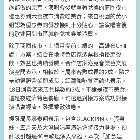
施都做的完善，演唱會後就拿著兌換的商圈夜市
優惠券到六合夜市消費吃美食；來自桃園的黃小
姐認為優惠券的發放機制十分貼心，讓演唱會後
的歌迷回到市區就能兌換券並消費。
除了商圈夜市，上個月提前上線的「高雄夜Chill
處」方案，結合在地特色店家憑票根換優惠餐
飲，效益也持續發威。合作店家洛克音樂藝文展
演空間表示，相較於上周來客數成長約2成，隨之
帶動整體營業額成長；紅瀰咖啡餐酒館也表示，
18日消費者來店兌換數約3成。不論是夜市美食、
還是夜經濟特色餐廳，均透過對接方案成功對接
演唱會經濟，發揮乘數效應。
經發局長廖泰翔表示，包含BLACKPINK、張惠
妹、五月天及大港開唱等演唱會將接力登場，預
計吸引超過40萬歌迷湧入高雄，本次「加食延