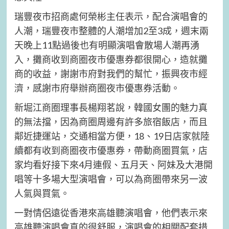
瑞豐夜市招商處何榮彬主任表示，配合演唱會的
人潮，瑞豐夜市整體的人潮增加2至3成，週末兩
天晚上11點過後也有明顯演唱會散場人潮再湧
入，攤商收到商圈夜市優惠券都很開心，造就攤
商的收益，謝謝市府對我們的幫忙，振興夜市經
濟，感謝市府舉辦商圈夜市優惠券活動。
新堀江商圈理事長楊翔茗說，韓國女團的魅力真
的無法擋，因為商圈周邊有許多旅宿飯店，而且
鄰近捷運站，交通相當方便，18、19日店家就陸
續都有收到商圈夜市優惠券，帶動商圈買氣，店
家均看好接下來4月連假、五月天、阿妹及大港開
唱等十多場大型演唱會，可以為商圈帶來另一波
人氣與買氣。
一對情侶遠從香港來高雄聽演唱會，他們表示來
高雄聽演唱會真的很舒服，演唱會的相關配套措