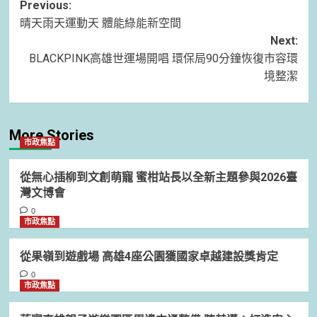
Post
Previous:
晴天雨天運動天 體能綠能新空間
navigation
Next:
BLACKPINK高雄世運場開唱 環保局90分鐘恢復市容環
境整潔
More Stories
市政焦點
從無心插柳到文創萌寵 蜜柑站長以全新主題參與2026臺
灣文博會
0
市政焦點
從果嶺到遊戲場 高雄4座公園獲國家卓越建設獎肯定
0
市政焦點