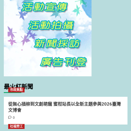
最火紅新聞
市政焦點
從無心插柳到文創萌寵 蜜柑站長以全新主題參與2026臺灣
文博會
0
社福勞工