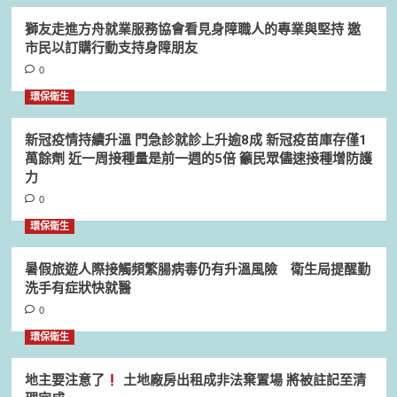
獅友走進方舟就業服務協會看見身障職人的專業與堅持 邀
市民以訂購行動支持身障朋友
0
環保衛生
新冠疫情持續升溫 門急診就診上升逾8成 新冠疫苗庫存僅1
萬餘劑 近一周接種量是前一週的5倍 籲民眾儘速接種增防護
力
0
環保衛生
暑假旅遊人際接觸頻繁腸病毒仍有升溫風險 衛生局提醒勤
洗手有症狀快就醫
0
環保衛生
地主要注意了
土地廠房出租成非法棄置場 將被註記至清