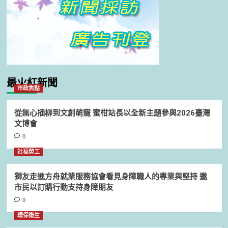
最火紅新聞
市政焦點
從無心插柳到文創萌寵 蜜柑站長以全新主題參與2026臺灣
文博會
0
社福勞工
獅友走進方舟就業服務協會看見身障職人的專業與堅持 邀
市民以訂購行動支持身障朋友
0
環保衛生