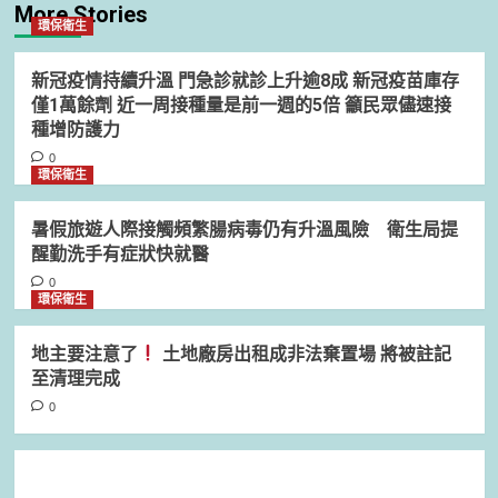
More Stories
環保衛生
新冠疫情持續升溫 門急診就診上升逾8成 新冠疫苗庫存
僅1萬餘劑 近一周接種量是前一週的5倍 籲民眾儘速接
種增防護力
0
環保衛生
暑假旅遊人際接觸頻繁腸病毒仍有升溫風險 衛生局提
醒勤洗手有症狀快就醫
0
環保衛生
地主要注意了
土地廠房出租成非法棄置場 將被註記
至清理完成
0