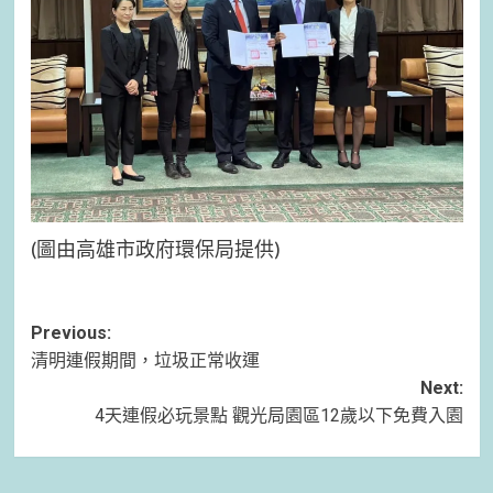
(圖由高雄市政府環保局提供)
Post
Previous:
清明連假期間，垃圾正常收運
navigation
Next:
4天連假必玩景點 觀光局園區12歲以下免費入園