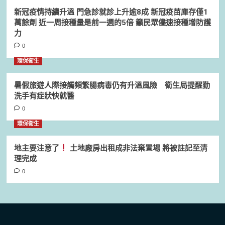
新冠疫情持續升溫 門急診就診上升逾8成 新冠疫苗庫存僅1
萬餘劑 近一周接種量是前一週的5倍 籲民眾儘速接種增防護
力
0
環保衛生
暑假旅遊人際接觸頻繁腸病毒仍有升溫風險 衛生局提醒勤
洗手有症狀快就醫
0
環保衛生
地主要注意了
土地廠房出租成非法棄置場 將被註記至清
理完成
0