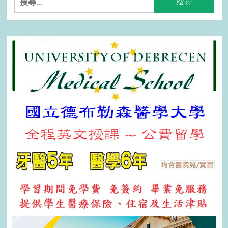
尋
關
鍵
字: