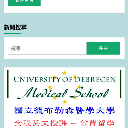
新聞搜尋
搜
尋
關
鍵
字: