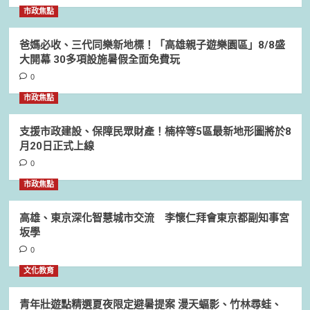
市政焦點
爸媽必收、三代同樂新地標！「高雄親子遊樂園區」8/8盛
大開幕 30多項設施暑假全面免費玩
0
市政焦點
支援市政建設、保障民眾財產！楠梓等5區最新地形圖將於8
月20日正式上線
0
市政焦點
高雄、東京深化智慧城市交流 李懷仁拜會東京都副知事宮
坂學
0
文化教育
青年壯遊點精選夏夜限定避暑提案 漫天蝠影、竹林尋蛙、