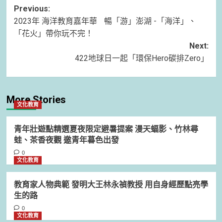
Post
Previous:
2023年 海洋教育嘉年華 暢「游」澎湖 -「海洋」、
navigation
「花火」帶你玩不完！
Next:
422地球日一起「環保Hero碳排Zero」
More Stories
文化教育
青年壯遊點精選夏夜限定避暑提案 漫天蝠影、竹林尋
蛙、茶香夜觀 邀青年暮色出發
0
文化教育
教育家人物典範 發明大王林永禎教授 用自身經歷點亮學
生的路
0
文化教育