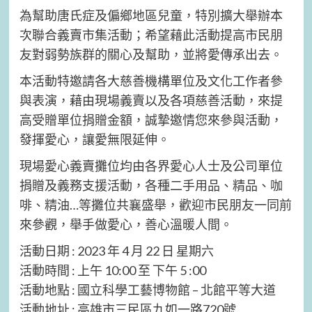
為幫助唐氏症及偏鄉地區兒童，特別擴大舉辦本
次聯合義賣市集活動；希望藉此活動提高市民朋
友對弱勢族群的關心及幫助，並將愛傳承出去。
本活動特邀請各大慈善機構單位及文化工作者參
與表演，藉由現場義賣以及各項慈善活動，來提
高受贈單位捐贈金額，誠摯邀情您來參與活動，
發揮愛心，讓愛無限延伸。
現場愛心義賣攤位均由各界愛心人士及公司單位
捐贈及義務支援活動，各種二手用品、精品、咖
啡、精油…等攤位共襄盛舉，歡迎市民朋友一同前
來參觀，舉手做愛心，善心溫暖人間。
活動日期 : 2023 年 4 月 22 日 星期六
活動時間 : 上午 10:00 至 下午 5 :00
活動地點 : 國立科學工藝博物館 – 北館平等大道
活動地址 : 高雄市三民區九如一路720號