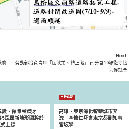
Next:
競賽
勞動部投資青年「促就業、轉正職」 南分署19場徵才接
力促就業
市政焦點
建設、保障民眾財
高雄、東京深化智慧城市交
等5區最新地形圖將於
流 李懷仁拜會東京都副知事
正式上線
宮坂學