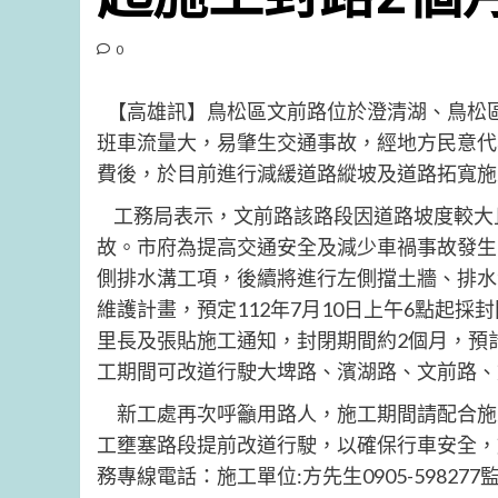
0
【高雄訊】鳥松區文前路位於澄清湖、鳥松
班車流量大，易肇生交通事故，經地方民意代
費後，於目前進行減緩道路縱坡及道路拓寬施
工務局表示，文前路該路段因道路坡度較大
故。市府為提高交通安全及減少車禍事故發生
側排水溝工項，後續將進行左側擋土牆、排水
維護計畫，預定112年7月10日上午6點起
里長及張貼施工通知，封閉期間約2個月，預計
工期間可改道行駛大埤路、濱湖路、文前路、
新工處再次呼籲用路人，施工期間請配合施
工壅塞路段提前改道行駛，以確保行車安全，
務專線電話：施工單位:方先生0905-598277監