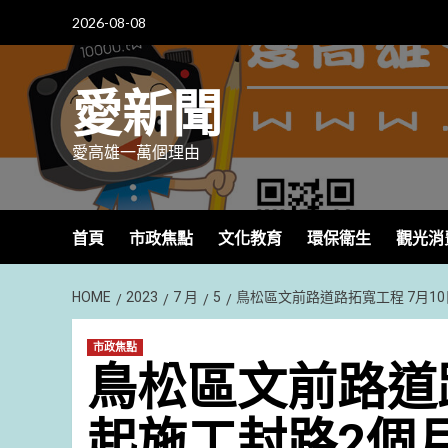
Skip
2026-08-08
to
content
愛新聞
愛高雄一萬個理由
首頁
市政焦點
文化教育
環保衛生
觀光消
HOME
2023
7 月
5
鳥松區文前路道路拓寬工程 7月1
市政焦點
鳥松區文前路道路
起施工封路2個