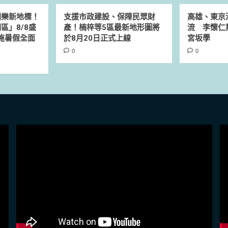
同樂新地標！
支援市政建設、保障民眾財
高雄、東京
區」8/8盛
產！楠梓等5區最新地形圖將
流 李懷仁
設施暑假全面
於8月20日正式上線
宮坂學
0
0