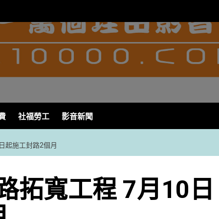
費
社福勞工
影音新聞
0日起施工封路2個月
拓寬工程 7月10日
月