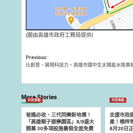
(圖由高雄市政府工務局提供)
Post
Previous:
比創意、展現科技力，高雄市國中生太陽能水陸車
navigation
More Stories
市政焦點
市政焦點
爸媽必收、三代同樂新地標！
支援市政
「高雄親子遊樂園區」8/8盛大
產！楠梓
開幕 30多項設施暑假全面免費
8月20日