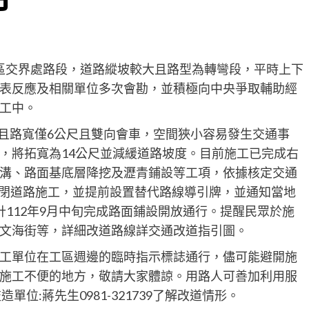
區交界處路段，道路縱坡較大且路型為轉彎段，平時上下
表反應及相關單位多次會勘，並積極向中央爭取輔助經
工中。
且路寬僅6公尺且雙向會車，空間狹小容易發生交通事
，將拓寬為14公尺並減緩道路坡度。目前施工已完成右
溝、路面基底層降挖及瀝青鋪設等工項，依據核定交通
採封閉道路施工，並提前設置替代路線導引牌，並通知當地
112年9月中旬完成路面鋪設開放通行。提醒民眾於施
文海街等，詳細改道路線詳交通改道指引圖。
工單位在工區週邊的臨時指示標誌通行，儘可能避開施
施工不便的地方，敬請大家體諒。用路人可善加利用服
造單位:蔣先生0981-321739了解改道情形。