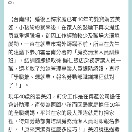
0
【台南訊】婚後回歸家庭已有10年的雙寶媽姜美
如，小孩紛紛就學後，在家人的鼓勵下再次提起
勇氣重返職場，卻因工作經驗較少及職場大環境
變動，一直在就業市場外躊躇不前，所幸在先生
的建議下參加雲嘉南分署的「房務清潔人員訓練
班」，結訓隨即錄取徠·歸仁飯店房務清潔人員一
職，還考取了旅館管理專業人員銀階認證，直呼
「學職能、想就業，報名勞動部職訓課程就對
了！」。
現年40歲的姜美如，前份工作是在傳產公司擔任
會計助理，產後為照顧小孩而回歸家庭擔任10年
的全職媽媽，平常在家的最大興趣就是打掃家
裡，得知勞動部有培訓房務清潔人員班即報名參
訓，「原來清潔有這麼多技巧！」美如說透過職