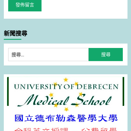
新聞搜尋
搜
尋
關
鍵
字: