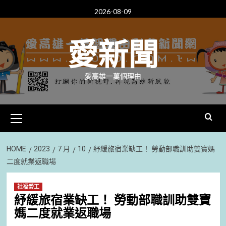
Skip
2026-08-09
to
content
愛新聞
愛高雄一萬個理由
Primary
Menu
HOME
2023
7 月
10
紓緩旅宿業缺工！ 勞動部職訓助雙寶媽
二度就業返職場
社福勞工
紓緩旅宿業缺工！ 勞動部職訓助雙寶
媽二度就業返職場