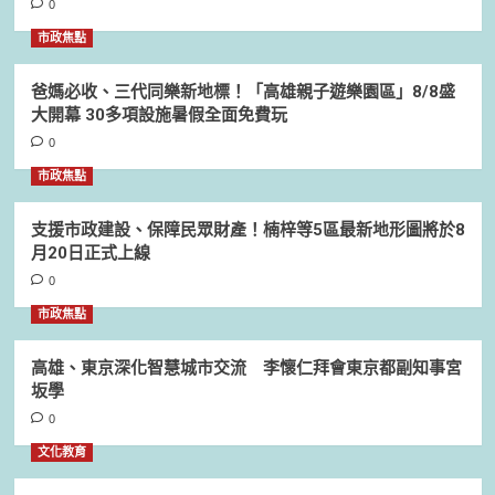
0
市政焦點
爸媽必收、三代同樂新地標！「高雄親子遊樂園區」8/8盛
大開幕 30多項設施暑假全面免費玩
0
市政焦點
支援市政建設、保障民眾財產！楠梓等5區最新地形圖將於8
月20日正式上線
0
市政焦點
高雄、東京深化智慧城市交流 李懷仁拜會東京都副知事宮
坂學
0
文化教育