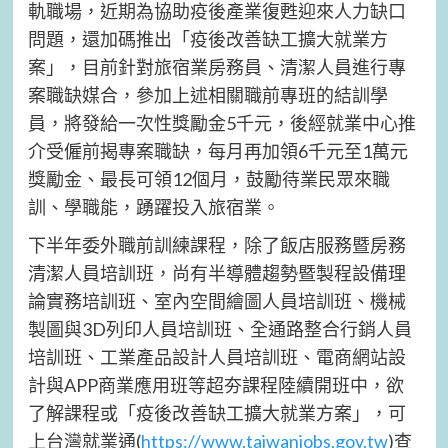
軌職場，近期為協助疫後產業復甦迎來人力缺口
問題，還加碼推出「疫後改善缺工擴大就業方
案」，目前針對旅宿業房務員、清潔人員進行專
案職缺媒合，參加上述相關職前專班的結訓學
員，將發給一次性獎勵金5千元，後經就業中心推
介受僱前揭專案職缺，每月再加領6千元至1萬元
獎勵金、最長可領12個月，鼓勵待業民眾來職
訓、學職能，踴躍投入旅宿業。
下半年委外職前訓練課程，除了飯店服務暨房務
清潔人員培訓班，尚有半導體趨勢暨製程設備理
論實務培訓班、室內空間繪圖人員培訓班、機械
製圖與3D列印人員培訓班、全通路整合行銷人員
培訓班、工業產品設計人員培訓班、電商網站設
計與APP商業應用班等超夯課程陸續開班中，欲
了解課程或「疫後改善缺工擴大就業方案」，可
上台灣就業通(
https://www.taiwanjobs.gov.tw
)查