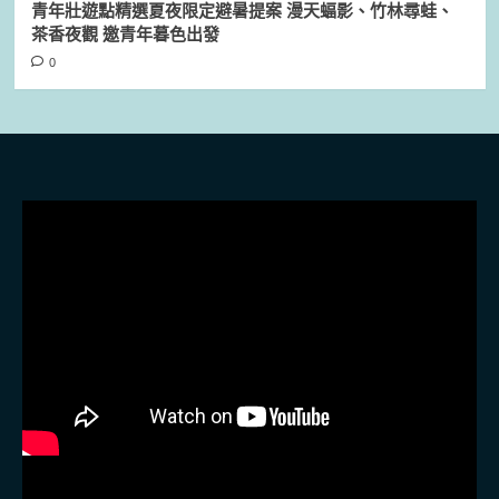
青年壯遊點精選夏夜限定避暑提案 漫天蝠影、竹林尋蛙、
茶香夜觀 邀青年暮色出發
0