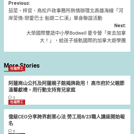
Post
Previous:
茄萣、梓官、鳥松戶政事務所熱情辦理北高雄海線「河
navigation
岸萣情-戀愛巴士 船遊二仁溪」單身聯誼活動
Next:
大榮國際雙語中小學Bodwell 夏令營「來去加拿
大！」，給孩子接軌國際的加拿大遊學團
More Stories
社福勞工
阿蓮崗山公托及阿蓮親子館揭牌啟用！ 高市府於父親節
溫馨獻禮，用行動支持育兒家庭
0
社福勞工
億級CEO分享跨界創業心法 勞工局8/23職人講座開始報
名
0