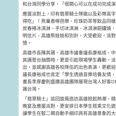
和台灣同學分享，「很開心可以在成功完成演
應援派對上，印有翡翠騎士隊徽以及彩帶高字
得吃」！燕巢香檸芭樂、珍珠奶茶等飲品同樣
炭春捲冰淇淋、手切冰淇淋、冰淇淋銅鑼燒，
明信片、高雄熊娃娃和別針，大受歡迎。派對
憶。
高雄市長陳其邁、高雄市議會議長康裕成、中
其邁登台抽獎時，更是引起現場學生轟動，派
出，並感謝高雄各校隊伍的出色表演，更歡迎
議長康裕成也肯定「學生透過音樂培養友情，
書長李厚慶則盛讚高雄團隊展現台灣人好客D
識台灣。
「翡翠騎士」這回旋風造訪高雄掀起熱潮，精
晚宴及應援派對，更安排日本學生搭乘文化遊
讓學生在駁二親自動手絹印具有高雄意象的大