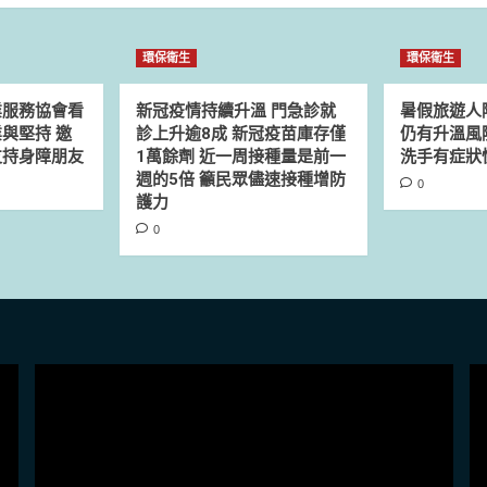
環保衛生
環保衛生
業服務協會看
新冠疫情持續升溫 門急診就
暑假旅遊人
與堅持 邀
診上升逾8成 新冠疫苗庫存僅
仍有升溫風
支持身障朋友
1萬餘劑 近一周接種量是前一
洗手有症狀
週的5倍 籲民眾儘速接種增防
0
護力
0