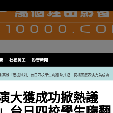
費
社福勞工
影音新聞
 高雄「應援派對」台日四校學生嗨翻 陳其邁：祝福國慶表演完美成功
演大獲成功掀熱議
」台日四校學生嗨翻