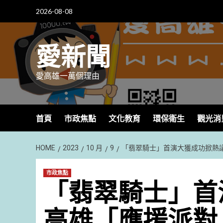
Skip
2026-08-08
to
content
愛新聞
愛高雄一萬個理由
首頁
市政焦點
文化教育
環保衛生
觀光消
HOME
2023
10 月
9
「翡翠騎士」首演大獲成功掀熱議
市政焦點
「翡翠騎士」首
高雄「應援派對