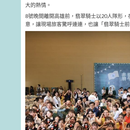
大的熱情。
8號晚間離開高雄前，翡翠騎士以20人隊形
意，讓現場旅客驚呼連連，也讓「翡翠騎士前