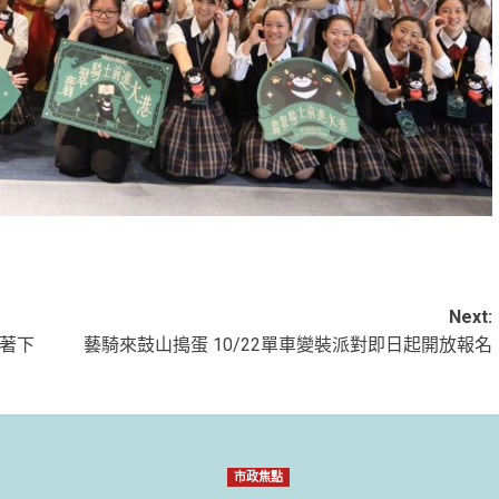
Next:
帶著下
藝騎來鼓山搗蛋 10/22單車變裝派對即日起開放報名
市政焦點