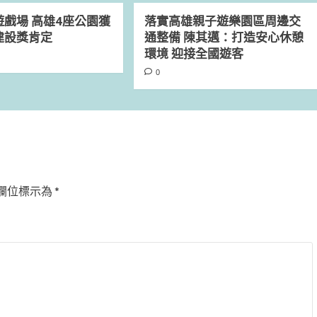
戲場 高雄4座公園獲
落實高雄親子遊樂園區周邊交
建設獎肯定
通整備 陳其邁：打造安心休憩
環境 迎接全國遊客
0
欄位標示為
*