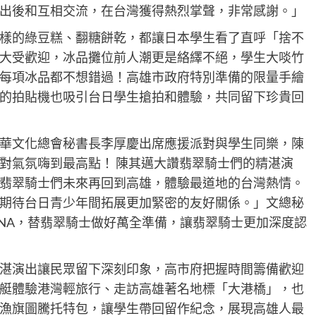
出後和互相交流，在台灣獲得熱烈掌聲，非常感謝。」
樣的綠豆糕、翻糖餅乾，都讓日本學生看了直呼「捨不
大受歡迎，冰品攤位前人潮更是絡繹不絕，學生大啖竹
每項冰品都不想錯過！高雄市政府特別準備的限量手繪
的拍貼機也吸引台日學生搶拍和體驗，共同留下珍貴回
華文化總會秘書長李厚慶出席應援派對與學生同樂，陳
對氣氛嗨到最高點！ 陳其邁大讚翡翠騎士們的精湛演
翡翠騎士們未來再回到高雄，體驗最道地的台灣熱情。
期待台日青少年間拓展更加緊密的友好關係。」文總秘
NA，替翡翠騎士做好萬全準備，讓翡翠騎士更加深度認
湛演出讓民眾留下深刻印象，高市府把握時間籌備歡迎
艇體驗港灣輕旅行、走訪高雄著名地標「大港橋」，也
漁旗圖騰托特包，讓學生帶回留作紀念，展現高雄人最