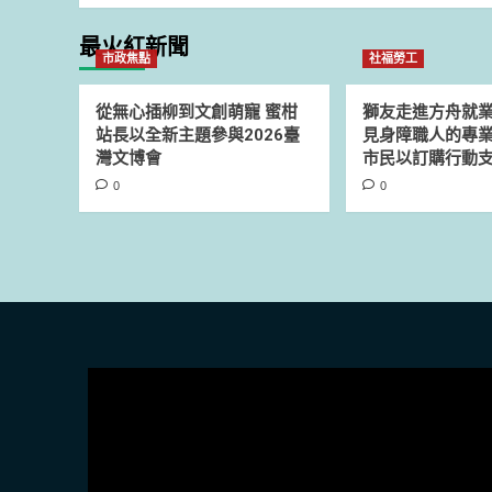
最火紅新聞
市政焦點
社福勞工
從無心插柳到文創萌寵 蜜柑
獅友走進方舟就
站長以全新主題參與2026臺
見身障職人的專業
灣文博會
市民以訂購行動
0
0