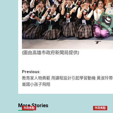
(圖由高雄市政府新聞局提供)
Post
Previous:
教育家人物典範 用課程設計引起學習動機 黃淑玲
navigation
崙國小孩子飛翔
More Stories
市政焦點
市政焦點