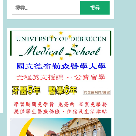
搜
尋
關
鍵
字: