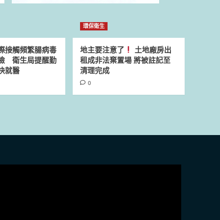
環保衛生
際接觸頻繁腸病毒
地主要注意了
土地廠房出
險 衛生局提醒勤
租成非法棄置場 將被註記至
快就醫
清理完成
0