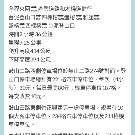
全程來回
產業道路和木棧道健行
台泥登山口
四棵榕
盤榕
雅座
盤榕
四棵榕
台泥登山口
時間2 小時 36 分鐘
里程9.25 公里
爬升高度414 公尺
下降高度394 公尺
鼓山二路西側停車場位於鼓山二路274號對面。登
山口停車場總計有221格汽車停車位，每次（4小
時）30元，當日最高80元；機車停車位187格，
每次收費10元。
鼓山三路東側也正興建另一處停車場，規畫有10
個大客車停車位、234格汽車停車位以及211格機
車停車位。