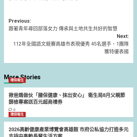
Post
Previous:
跟著青年尋回部落女力 傳承與土地共生共好的智慧
navigation
Next:
112年全國語文競賽高雄市表現優秀 45名選手、1團隊
獲特優表揚
More Stories
環保衛生
揪爸媽做伙「腸保健康、抹出安心」 衛生局8月父親節
篩檢專案送百元超商禮券
0
環保衛生
2026高齡健康產業博覽會高雄館 市府公私協力打造多元
支持中高齡長輩生活方案