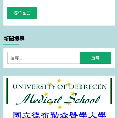
新聞搜尋
搜
尋
關
鍵
字: