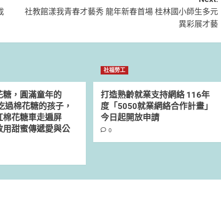
載
社教館漾我青春才藝秀 龍年新春首場 桂林國小師生多元
異彩展才藝
社福勞工
花糖，圓滿童年的
打造熟齡就業支持網絡 116年
沒吃過棉花糖的孩子，
度「5050就業網絡合作計畫」
紅棉花糖車走遍屏
今日起開放申請
敏用甜蜜傳遞愛與公
0