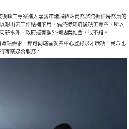
疫後缺工專案進入嘉義市諸羅驛站商務旅館擔任房務員的
以想出去工作貼補家用，偶然得知疫後缺工專案，所以
司薪水外，政府還有額外補貼獎勵金，很不錯。
員職缺需求，都可向轄區就業中心登錄求才職缺，民眾也
行專案媒合服務。