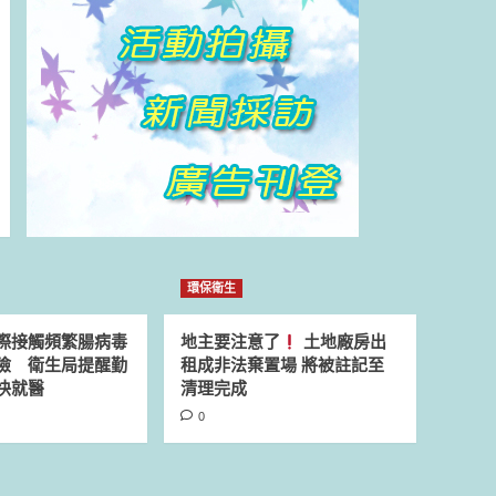
環保衛生
際接觸頻繁腸病毒
地主要注意了
土地廠房出
險 衛生局提醒勤
租成非法棄置場 將被註記至
快就醫
清理完成
0