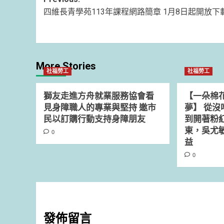
Post
四維長青學苑113年課程網路簡章 1月8日起開放下
navigation
More Stories
社福勞工
社福勞工
獅友走進方舟就業服務協會看
【一朵棉
見身障職人的專業與堅持 邀市
夢】 從
民以訂購行動支持身障朋友
到開著粉
東，吳尤
0
益
0
發佈留言