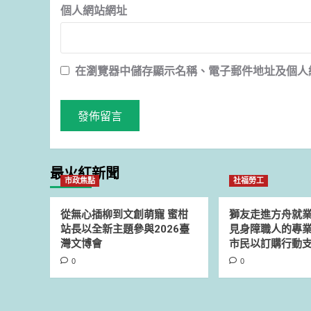
個人網站網址
在
瀏覽器
中儲存顯示名稱、電子郵件地址及個人
最火紅新聞
市政焦點
社福勞工
從無心插柳到文創萌寵 蜜柑
獅友走進方舟就
站長以全新主題參與2026臺
見身障職人的專業
灣文博會
市民以訂購行動
0
0