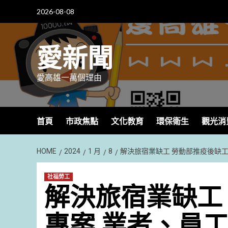
Skip
2026-08-08
to
content
愛新聞
愛高雄一萬個理由
首頁
市政焦點
文化教育
環保衛生
觀光消
HOME
2024
1 月
8
解決旅宿業缺工 勞動部推疫後缺工
社福勞工
解決旅宿業缺工
專案 業者、員