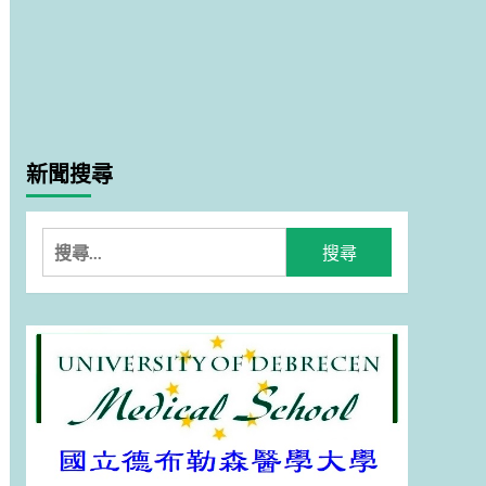
新聞搜尋
搜
尋
關
鍵
字: