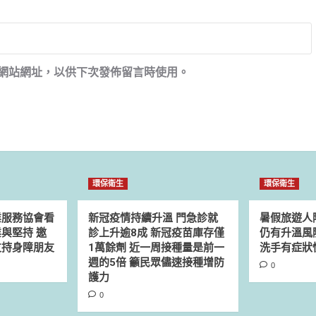
網站網址，以供下次發佈留言時使用。
環保衛生
環保衛生
業服務協會看
新冠疫情持續升溫 門急診就
暑假旅遊人
與堅持 邀
診上升逾8成 新冠疫苗庫存僅
仍有升溫風
支持身障朋友
1萬餘劑 近一周接種量是前一
洗手有症狀
週的5倍 籲民眾儘速接種增防
0
護力
0