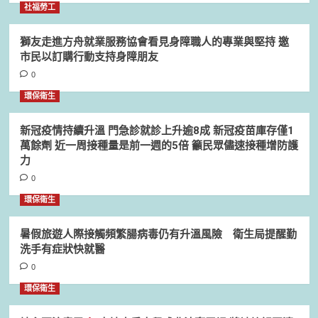
社福勞工
獅友走進方舟就業服務協會看見身障職人的專業與堅持 邀
市民以訂購行動支持身障朋友
0
環保衛生
新冠疫情持續升溫 門急診就診上升逾8成 新冠疫苗庫存僅1
萬餘劑 近一周接種量是前一週的5倍 籲民眾儘速接種增防護
力
0
環保衛生
暑假旅遊人際接觸頻繁腸病毒仍有升溫風險 衛生局提醒勤
洗手有症狀快就醫
0
環保衛生