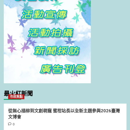
最火紅新聞
市政焦點
從無心插柳到文創萌寵 蜜柑站長以全新主題參與2026臺灣
文博會
0