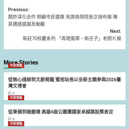
Post
Previous:
期許深化合作 照顧市民健康 見證高榮院長交接布達 陳
navigation
其邁道感謝及勉勵
Next:
新莊70校慶系列 「再現風華‧新庄子」老照片展
More Stories
市政焦點
從無心插柳到文創萌寵 蜜柑站長以全新主題參與2026臺
灣文博會
0
市政焦點
從果嶺到遊戲場 高雄4座公園獲國家卓越建設獎肯定
0
市政焦點