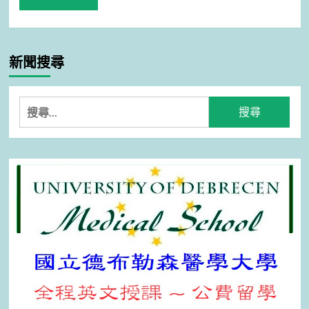
新聞搜尋
搜
尋
關
鍵
字: