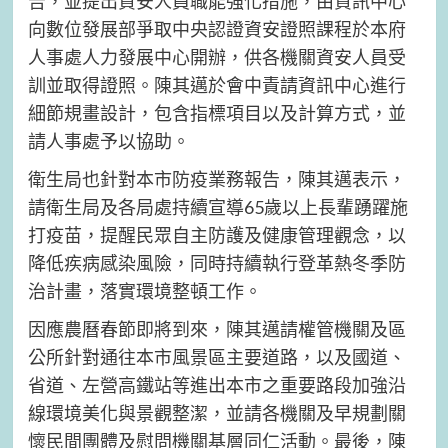
告，並提出資安人員職能強化措施，由資訊中心
向數位發展部爭取中央認證資安證照課程於本府
人事處人力發展中心開辦，供各機關資安人員受
訓並取得證照。陳其邁於會中責請資訊中心進行
細節規畫設計，包含指標項目以及計算方式，並
請人事處予以協助。
衛生局也針對本市防疫業務報告，陳其邁表示，
請衛生局及各局處持續宣導65歲以上長輩踴躍施
打疫苗，提醒民眾自主防護及健康管理觀念，以
降低疾病感染風險，同時持續執行登革熱冬季防
治計畫，落實環境整頓工作。
因應農曆春節即將到來，陳其邁請權管機關及區
公所針對通往本市風景區主要道路，以及國道、
省道、左營高鐵站等進出本市之重要路段加強沿
線環境美化與景觀整潔，並請各機關及早規劃關
懷民間團體及慰問機關基層同仁活動。最後，陳