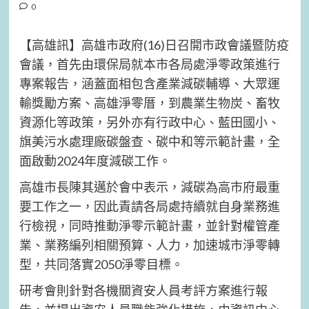
0
【高雄訊】高雄市政府(16)日召開市政會議暨防疫
會議，首先由環保局就本市各局處淨零政策進行
專案報告，涵蓋面相包含產業減碳輔導、大眾運
輸獎勵方案、高雄淨零厝，到農業生物炭、畜牧
資源化等政策，另外亦有行政中心、藍田國小、
旗美污水處理廠碳盤查、碳中和等示範計畫，全
面啟動2024年度減碳工作。
高雄市長陳其邁於會中表示，減碳為高市府最重
要工作之一，因此責請各局處持續就自身業務進
行檢視，同時推動淨零示範計畫，並針對權管產
業、業務編列相關預算、人力，加速城市淨零轉
型，共同落實2050淨零目標。
研考會則針對各機關資安人員考評方案進行報