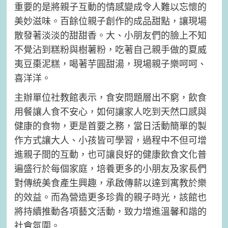
重要的是將親子互動的情感變成令人難以忘懷的
美妙滋味。百餘位親子創作的成品甜點，讓現場
散發著淡淡的甜甜香。大、小朋友們的臉上不知
不覺沾到糕粉與樹薯粉，吃著自己親手做的夏威
夷豆棗泥糕，喝著芋圓甜湯，現場親子樂呵呵、
喜洋洋。
主辦單位社教館表示，食安問題層出不窮，飲食
用餐讓人食不安心，如何讓家人吃到天然口感與
健康的食物，更是首要之務，當日活動簡單的製
作方式讓大人、小孩皆可學習，過程中不但可增
進親子間的互動，也可讓良好的健康飲食文化普
遍盛行於每個家庭，培養更多的小朋友及家長們
對傳統美食產生興趣，承啟傳薪以達到寓教於樂
的效益。而為營造更多珍貴的親子時光，該館也
將持續推動各項藝文活動，致力增進溫馨和諧的
社會氛圍。