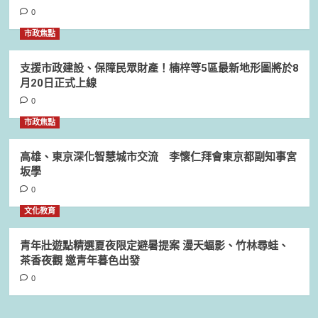
0
市政焦點
支援市政建設、保障民眾財產！楠梓等5區最新地形圖將於8
月20日正式上線
0
市政焦點
高雄、東京深化智慧城市交流 李懷仁拜會東京都副知事宮
坂學
0
文化教育
青年壯遊點精選夏夜限定避暑提案 漫天蝠影、竹林尋蛙、
茶香夜觀 邀青年暮色出發
0