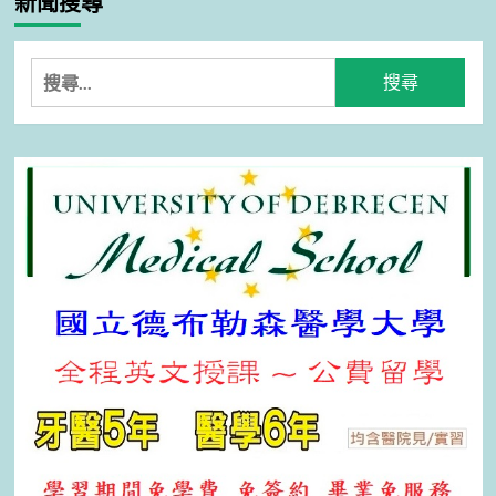
新聞搜尋
搜
尋
關
鍵
字: