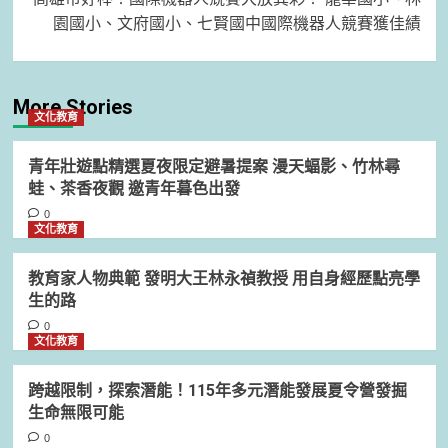
園國小、文府國小、七賢國中國際機器人競賽獲佳績
More Stories
文化教育
青年壯遊點精選夏夜限定避暑提案 漫天蝠影、竹林尋
蛙、茶香夜觀 邀青年暮色出發
0
文化教育
教育家人物典範 發明大王林永禎教授 用自身經歷點亮學
生的路
0
文化教育
跨越限制，探索潛能！115年多元潛能發展夏令營發掘
生命無限可能
0