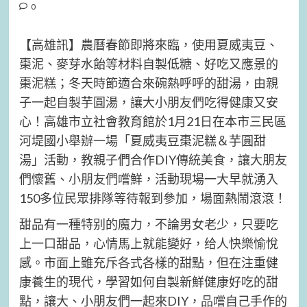
0
【高雄訊】農曆春節即將來臨，使用夏威夷豆、
棗泥、麥芽水飴等材料自製低糖、好吃又應景的
棗泥糕；冬天時節適合來碗熱呼呼的甜湯，由親
子一起自製芋圓湯，讓大小朋友們吃得健康又安
心！高雄市立社會教育館於1月21日在本市三民區
河堤國小舉辦一場「夏威夷豆棗泥糕＆芋圓甜
湯」活動，教親子們合作DIY傳統美食，讓大朋友
們懷舊、小朋友們嚐鮮，活動現場一大早就湧入
150多位民眾排隊等待報到參加，場面熱鬧滾滾！
甜品有一種特别的魔力，不論男女老少，只要吃
上一口甜品，心情馬上就能變好，给人快樂愉悅
感。市面上雖充斥各式各樣的甜點，但在注重健
康養生的現代，學習如何自製新鮮健康好吃的甜
點，讓大、小朋友們一起來DIY，品嚐自己手作的