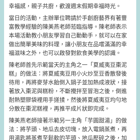
幸福感，親子共廚，歡渡週末假期幸福時光。
當日的活動，主辦單位聘請於手創廚藝界有著豐
富教學經驗的陳美燕老師蒞臨指導。陳老師表示
本場活動教小朋友學習自己動動手，就可以在家
做出簡單美味的料理，讓小朋友在品嚐滿滿的幸
福滋味之外，也可以啟發對飲食美學的認識。
陳老師首先示範當天的主角之一「夏威夷豆棗泥
糕」的做法：將夏威夷豆用小火炒至豆香散發後
待用，再將麥芽水飴倒入鍋子並加熱成液狀，接
著放入棗泥與糕粉，不斷攪拌至冒泡之後，倒進
耐熱塑膠袋裡用手搓揉，然後將夏威夷豆均勻地
分散在棗泥糕裡，再推平成片狀即完成。
陳美燕老師接著示範另一主角「芋圓甜湯」的做
法：將芋頭、地瓜去皮切塊，放入電鍋蒸煮，再
用湯匙將蒸煮至鬆軟的芋頭、地瓜壓碎之後，加