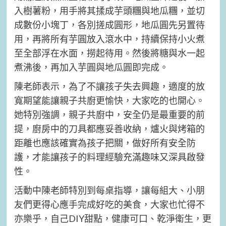
入樹薯粉，用手將其揉成芋頭糰與地瓜糰，並切
成數份小塊丁，各別搓成圓形，地瓜圓先另置待
用，再將所有芋圓放入滾水中，持續保持小火煮
至全部浮在水面，撈起待用。然後將糖與水一起
煮沸後，再加入芋圓與地瓜圓即完成。
陳老師表示，為了不讓孩子失去興趣，適度的放
寬期望能讓親子共廚更愉快，大家吃的也開心。
她特別強調，親子共廚中，安全仍是最重要的前
提，廚房中的刀具都應妥善收納，爐火與烤箱的
距離也應該確實為孩子把關，做好所有安全防
護，才能讓孩子的料理經驗充滿趣味又深具啟發
性。
活動中陳老師特別到每桌指導，讓每組大、小朋
友們更得心應手完成好吃的美食，大家也忙得不
亦樂乎，自己DIY甜點，健康可口、乾淨衛生，更