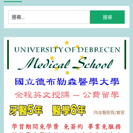
搜
尋
關
鍵
字: