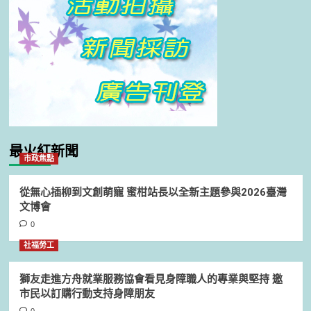
最火紅新聞
市政焦點
從無心插柳到文創萌寵 蜜柑站長以全新主題參與2026臺灣
文博會
0
社福勞工
獅友走進方舟就業服務協會看見身障職人的專業與堅持 邀
市民以訂購行動支持身障朋友
0