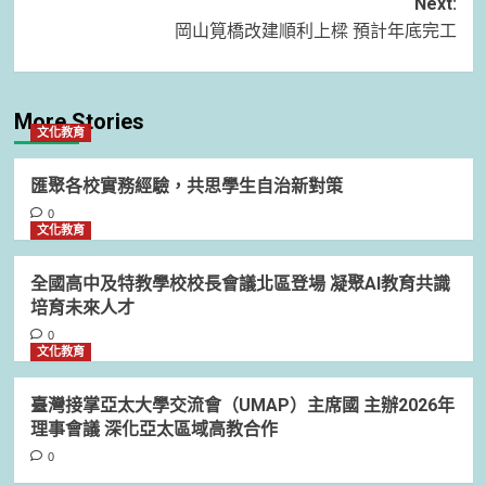
Next:
岡山筧橋改建順利上樑 預計年底完工
More Stories
文化教育
匯聚各校實務經驗，共思學生自治新對策
0
文化教育
全國高中及特教學校校長會議北區登場 凝聚AI教育共識
培育未來人才
0
文化教育
臺灣接掌亞太大學交流會（UMAP）主席國 主辦2026年
理事會議 深化亞太區域高教合作
0