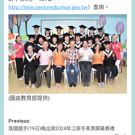
http://moe.senioredu.moe.gov.tw
）查詢。
(圖由教育部提供)
Post
Previous:
我國選手(19日)晚出席2024年江原冬青奧開幕典禮
navigation