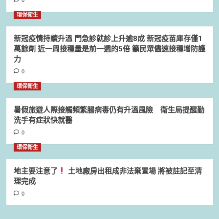
環保衛生
新冠疫情持續升溫 門急診就診上升逾8成 新冠疫苗庫存僅1
萬餘劑 近一周接種量是前一週的5倍 籲民眾儘速接種增防護
力
0
環保衛生
暑假旅遊人際接觸頻繁腸病毒仍有升溫風險 衛生局提醒勤
洗手有症狀快就醫
0
環保衛生
地主要注意了
土地廠房出租成非法棄置場 將被註記至清
理完成
0