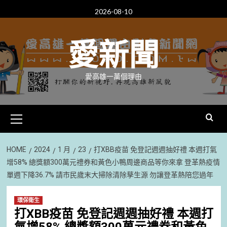
Skip
2026-08-10
to
content
愛新聞
愛高雄一萬個理由
Primary
Menu
HOME
2024
1 月
23
打XBB疫苗 免登記週週抽好禮 本週打氣
增58% 總獎額300萬元禮券和黃色小鴨周邊商品等你來拿 登革熱疫情
單週下降36.7% 請市民歲末大掃除清除孳生源 勿讓登革熱陪您過年
環保衛生
打XBB疫苗 免登記週週抽好禮 本週打