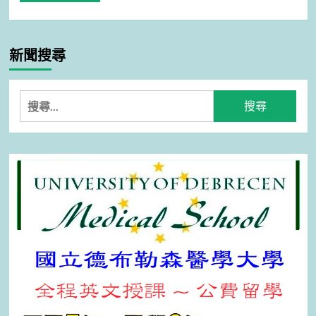
新聞搜尋
搜
尋
關
鍵
字: