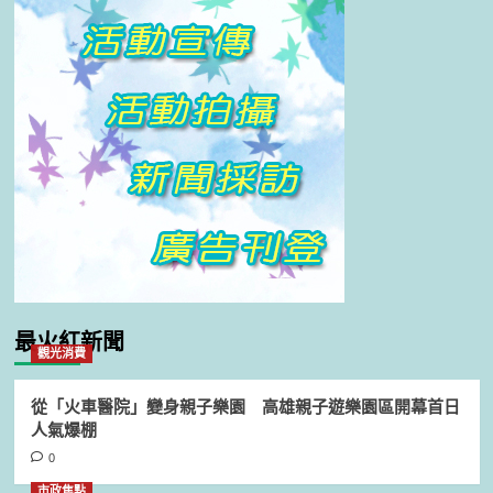
最火紅新聞
觀光消費
從「火車醫院」變身親子樂園 高雄親子遊樂園區開幕首日
人氣爆棚
0
市政焦點