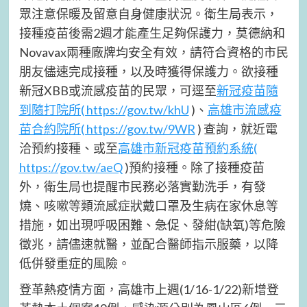
眾注意保暖及留意自身健康狀況。衛生局表示，
接種疫苗後需2週才能產生足夠保護力，莫德納和
Novavax兩種廠牌均安全有效，請符合資格的市民
朋友儘速完成接種，以及時獲得保護力。欲接種
新冠XBB或流感疫苗的民眾，可逕至
新冠疫苗隨
到隨打院所( https://gov.tw/khU
)、
高雄市流感疫
苗合約院所( https://gov.tw/9WR
) 查詢，就近電
洽預約接種、或至
高雄市新冠疫苗預約系統(
https://gov.tw/aeQ
)預約接種。除了接種疫苗
外，衛生局也提醒市民務必落實勤洗手，有發
燒、咳嗽等類流感症狀戴口罩及生病在家休息等
措施，如出現呼吸困難、急促、發紺(缺氧)等危險
徵兆，請儘速就醫，並配合醫師指示服藥，以降
低併發重症的風險。
登革熱疫情方面，高雄市上週(1/16-1/22)新增登