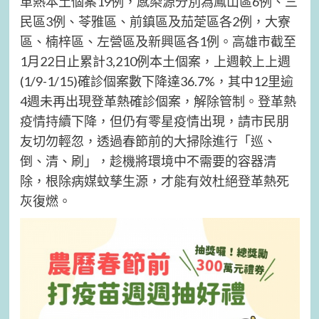
革熱本土個案19例，感染源分別為鳳山區6例、三
民區3例、苓雅區、前鎮區及茄萣區各2例，大寮
區、楠梓區、左營區及新興區各1例。高雄市截至
1月22日止累計3,210例本土個案，上週較上上週
(1/9-1/15)確診個案數下降達36.7%，其中12里逾
4週未再出現登革熱確診個案，解除管制。登革熱
疫情持續下降，但仍有零星疫情出現，請市民朋
友切勿輕忽，透過春節前的大掃除進行「巡、
倒、清、刷」，趁機將環境中不需要的容器清
除，根除病媒蚊孳生源，才能有效杜絕登革熱死
灰復燃。