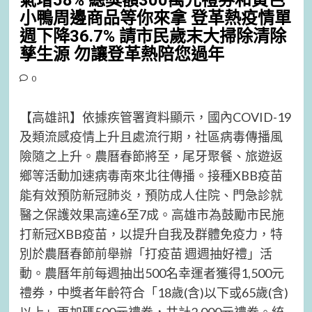
氣增58% 總獎額300萬元禮券和黃色
小鴨周邊商品等你來拿 登革熱疫情單
週下降36.7% 請市民歲末大掃除清除
孳生源 勿讓登革熱陪您過年
0
【高雄訊】依據疾管署資料顯示，國內COVID-19
及類流感疫情上升且處流行期，社區病毒傳播風
險隨之上升。農曆春節將至，尾牙聚餐、旅遊返
鄉等活動加速病毒南來北往傳播。接種XBB疫苗
能有效預防新冠肺炎，預防成人住院、門急診就
醫之保護效果高達6至7成。高雄市為鼓勵市民施
打新冠XBB疫苗，以提升自我及群體免疫力，特
別於農曆春節前舉辦「打疫苗 週週抽好禮」活
動。農曆年前每週抽出500名幸運者獲得1,500元
禮券，中獎者年齡符合「18歲(含)以下或65歲(含)