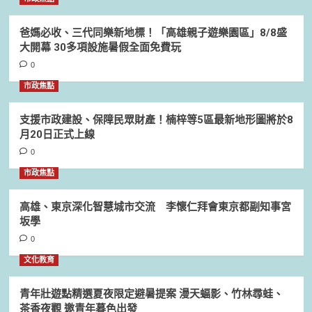
爸媽必收、三代同樂新地標！「高雄親子遊樂園區」8/8盛
大開幕 30多項設施暑假全面免費玩
0
市政焦點
支援市政建設、保障民眾財產！楠梓等5區最新地形圖將於8
月20日正式上線
0
市政焦點
高雄、東京深化智慧城市交流 李懷仁拜會東京都副知事宮
坂學
0
文化教育
青年壯遊點精選夏夜限定避暑提案 漫天蝠影、竹林尋蛙、
茶香夜觀 邀青年暮色出發