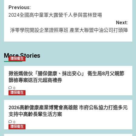
Post
Previous:
2024全國高中童軍大露營千人參與雲林登場
navigation
Next:
淨零學院開設企業證照專班 產業大聯盟中油公司打頭陣
More Stories
環保衛生
揪爸媽做伙「腸保健康、抹出安心」 衛生局8月父親節
篩檢專案送百元超商禮券
0
環保衛生
2026高齡健康產業博覽會高雄館 市府公私協力打造多元
支持中高齡長輩生活方案
0
環保衛生