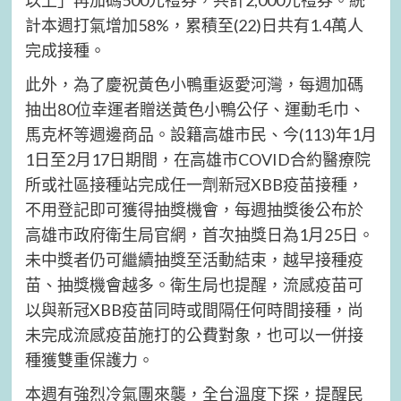
以上」再加碼500元禮券，共計2,000元禮券。統
計本週打氣增加58%，累積至(22)日共有1.4萬人
完成接種。
此外，為了慶祝黃色小鴨重返愛河灣，每週加碼
抽出80位幸運者贈送黃色小鴨公仔、運動毛巾、
馬克杯等週邊商品。設籍高雄市民、今(113)年1月
1日至2月17日期間，在高雄市COVID合約醫療院
所或社區接種站完成任一劑新冠XBB疫苗接種，
不用登記即可獲得抽獎機會，每週抽獎後公布於
高雄市政府衛生局官網，首次抽獎日為1月25日。
未中獎者仍可繼續抽獎至活動結束，越早接種疫
苗、抽獎機會越多。衛生局也提醒，流感疫苗可
以與新冠XBB疫苗同時或間隔任何時間接種，尚
未完成流感疫苗施打的公費對象，也可以一併接
種獲雙重保護力。
本週有強烈冷氣團來襲，全台溫度下探，提醒民