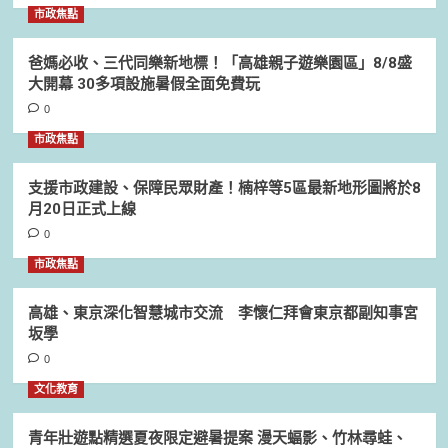
市政焦點
爸媽必收、三代同樂新地標！「高雄親子遊樂園區」8/8盛
大開幕 30多項設施暑假全面免費玩
0
市政焦點
支援市政建設、保障民眾財產！楠梓等5區最新地形圖將於8
月20日正式上線
0
市政焦點
高雄、東京深化智慧城市交流 李懷仁拜會東京都副知事宮
坂學
0
文化教育
青年壯遊點精選夏夜限定避暑提案 漫天蝠影、竹林尋蛙、