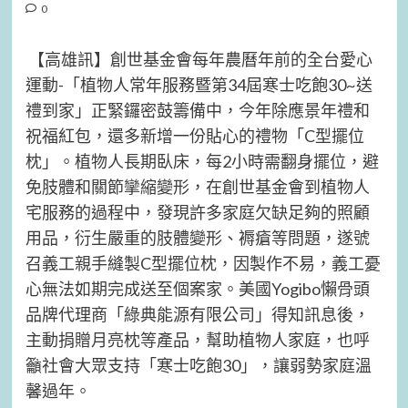
0
【高雄訊】創世基金會每年農曆年前的全台愛心
運動-「植物人常年服務暨第34屆寒士吃飽30~送
禮到家」正緊鑼密鼓籌備中，今年除應景年禮和
祝福紅包，還多新增一份貼心的禮物「C型擺位
枕」。植物人長期臥床，每2小時需翻身擺位，避
免肢體和關節攣縮變形，在創世基金會到植物人
宅服務的過程中，發現許多家庭欠缺足夠的照顧
用品，衍生嚴重的肢體變形、褥瘡等問題，遂號
召義工親手縫製C型擺位枕，因製作不易，義工憂
心無法如期完成送至個案家。美國Yogibo懶骨頭
品牌代理商「綠典能源有限公司」得知訊息後，
主動捐贈月亮枕等產品，幫助植物人家庭，也呼
籲社會大眾支持「寒士吃飽30」，讓弱勢家庭溫
馨過年。