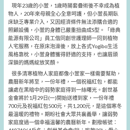
現年23歲的小萱，1歲時腸套疊術後不幸成為植
物人，20年來母親全心全意呵護，但小萱長期臥
床缺乏專業介入，又因經濟條件無法添購合適的
照顧設備，小萱的身體已嚴重扭曲成S型。「綠典
能源有限公司」員工偕同創世護理師一同到植物
人宅服務，在原床泡澡後，放上各式Yogibo
生活
風格靠枕，小萱身體獲得舒適的支持，也讓眉頭
深鎖的媽媽綻放笑顏。
很多清寒植物人家庭都像小萱家一樣需要幫助，
農曆新年將至，一份年禮，一個祝福紅包，都能
讓處在黑暗中的弱勢家庭得到一絲曙光。創世基
金會將於1月29日(一)開始送禮到家，一份年禮
700元及祝福紅包500元，共1,200元，是這個寒冬
最溫暖的禮物。期盼社會大眾共襄義舉，讓弱勢
家庭度過一個幸福溫馨的農曆新年。劃撥帳號：