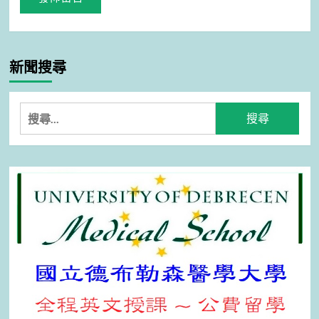
新聞搜尋
搜
尋
關
鍵
字: