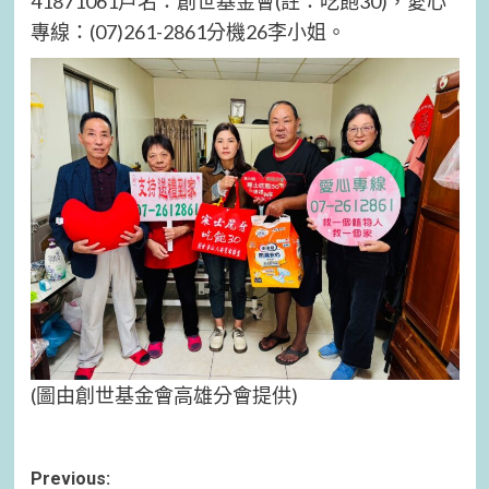
41871061戶名：創世基金會(註：吃飽30)，愛心
專線：(07)261-2861分機26李小姐。
(圖由創世基金會高雄分會提供)
Post
Previous: