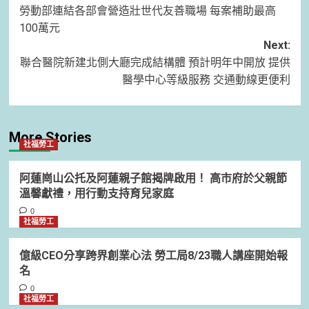
勞動部連結各部會營造壯世代友善職場 每案補助最高
navigation
100萬元
Next:
聯合醫院新建北側大廳完成結構體 預計明年中開放 提供
醫學中心等級服務 交通動線更便利
More Stories
社福勞工
阿蓮崗山公托及阿蓮親子館揭牌啟用！ 高市府於父親節
溫馨獻禮，用行動支持育兒家庭
0
社福勞工
億級CEO分享跨界創業心法 勞工局8/23職人講座開始報
名
0
社福勞工