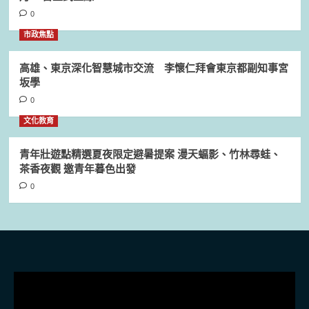
0
市政焦點
高雄、東京深化智慧城市交流 李懷仁拜會東京都副知事宮
坂學
0
文化教育
青年壯遊點精選夏夜限定避暑提案 漫天蝠影、竹林尋蛙、
茶香夜觀 邀青年暮色出發
0