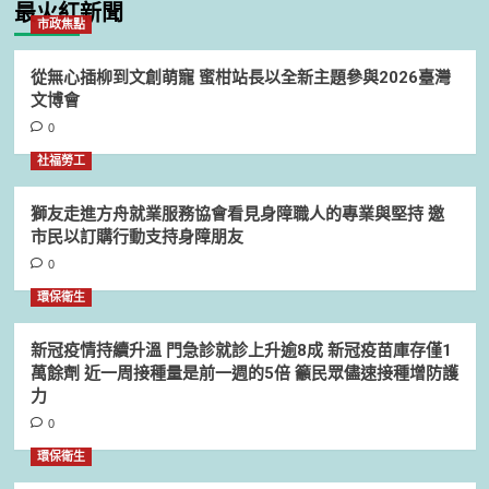
最火紅新聞
市政焦點
從無心插柳到文創萌寵 蜜柑站長以全新主題參與2026臺灣
文博會
0
社福勞工
獅友走進方舟就業服務協會看見身障職人的專業與堅持 邀
市民以訂購行動支持身障朋友
0
環保衛生
新冠疫情持續升溫 門急診就診上升逾8成 新冠疫苗庫存僅1
萬餘劑 近一周接種量是前一週的5倍 籲民眾儘速接種增防護
力
0
環保衛生