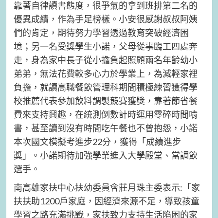
靠著自律讀書態度，很爭氣的拿到班排第二名的
優異成績，作為手足榜樣。小安很感謝叔叔阿姨
們的肯定，期待努力學習透過教育突破經濟困
境；另一名受獎學生小諾，父母從事臨工四處奔
走，身為家中長子從小擔負起照顧兩名年齡幼小
弟弟，無法花費較多心力於學業上，為減輕家裡
負擔，就讀高職餐飲管理科期間積極練習獲得學
校推薦代表參加飲料調製競賽獲獎，靠著節省餐
費來支持興趣，在統測倒數計時運用零碎時間啃
書，甚至讀到沒有時間吃午餐也不曾抱怨，小諾
本次國文模擬考進步22分，獲得「成績進步
獎」。小諾期待加強學業進入大學殿堂、當調飲
選手。
南高雄家扶中心扶幼委員會莊月珠主委表示:「家
扶扶助1200戶家庭，因經濟來源不足，導致孩童
學習之路充滿挑戰，家扶致力支持生活陷困的家