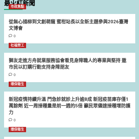
最火紅新聞
市政焦點
從無心插柳到文創萌寵 蜜柑站長以全新主題參與2026臺灣
文博會
0
社福勞工
獅友走進方舟就業服務協會看見身障職人的專業與堅持 邀
市民以訂購行動支持身障朋友
0
環保衛生
新冠疫情持續升溫 門急診就診上升逾8成 新冠疫苗庫存僅1
萬餘劑 近一周接種量是前一週的5倍 籲民眾儘速接種增防護
力
0
環保衛生