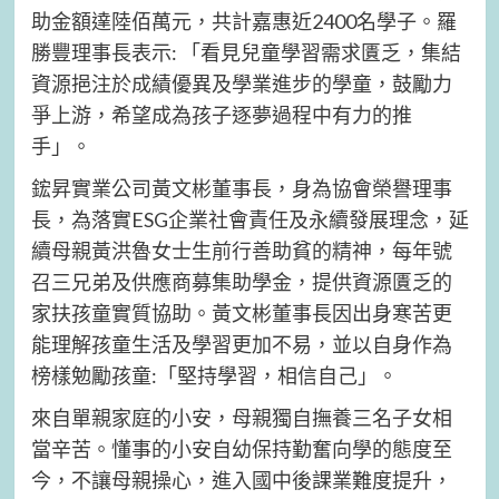
助金額達陸佰萬元，共計嘉惠近2400名學子。羅
勝豐理事長表示: 「看見兒童學習需求匱乏，集結
資源挹注於成績優異及學業進步的學童，鼓勵力
爭上游，希望成為孩子逐夢過程中有力的推
手」。
鋐昇實業公司黃文彬董事長，身為協會榮譽理事
長，為落實ESG企業社會責任及永續發展理念，延
續母親黃洪魯女士生前行善助貧的精神，每年號
召三兄弟及供應商募集助學金，提供資源匱乏的
家扶孩童實質協助。黃文彬董事長因出身寒苦更
能理解孩童生活及學習更加不易，並以自身作為
榜樣勉勵孩童:「堅持學習，相信自己」。
來自單親家庭的小安，母親獨自撫養三名子女相
當辛苦。懂事的小安自幼保持勤奮向學的態度至
今，不讓母親操心，進入國中後課業難度提升，