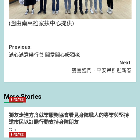
(圖由南高雄家扶中心提供)
Post
Previous:
滿心滿意樂行善 關愛關心暖獨老
navigation
Next:
雙喜臨門．平安吊飾迎新春
More Stories
社福勞工
獅友走進方舟就業服務協會看見身障職人的專業與堅持
邀市民以訂購行動支持身障朋友
0
社福勞工