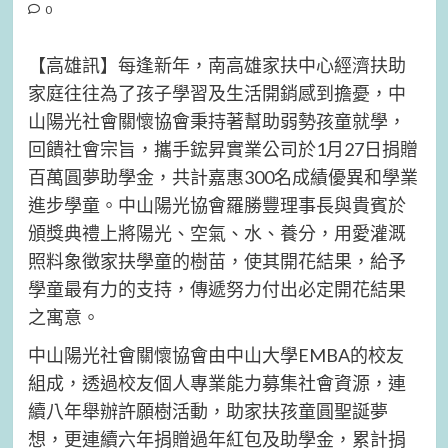
0
【高雄訊】每逢新年，南高雄家扶中心經濟扶助
家庭往往為了孩子學習及生活開銷感到擔憂，中
山陽光社會關懷協會秉持著幫助弱勢孩童就學，
回饋社會宗旨，攜手鋐昇實業公司於1月27日捐贈
百萬圓夢助學金，共計嘉惠300名成績優異和學業
進步學童。中山陽光協會羅勝豐理事長與貴賓於
頒獎典禮上將陽光、空氣、水、養分，用愛灌溉
照料象徵家扶學童的樹苗，使其開花結果，給予
學童最有力的支持，傳遞努力付出必定開花結果
之寓意。
中山陽光社會關懷協會由中山大學EMBA的校友
組成，透過校友個人專業能力募集社會資源，連
續八年舉辦許願樹活動，助家扶孩童圓聖誕夢
想，更連續六年捐贈過年紅包及助學金，累計捐