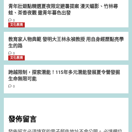
青年壯遊點精選夏夜限定避暑提案 漫天蝠影、竹林尋
蛙、茶香夜觀 邀青年暮色出發
0
文化教育
教育家人物典範 發明大王林永禎教授 用自身經歷點亮學
生的路
0
文化教育
跨越限制，探索潛能！115年多元潛能發展夏令營發掘
生命無限可能
0
發佈留言
發佈留言必須填寫的電子郵件地址不會公開。
必填欄位