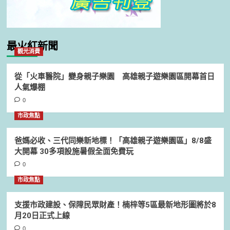
最火紅新聞
觀光消費
從「火車醫院」變身親子樂園 高雄親子遊樂園區開幕首日
人氣爆棚
0
市政焦點
爸媽必收、三代同樂新地標！「高雄親子遊樂園區」8/8盛
大開幕 30多項設施暑假全面免費玩
0
市政焦點
支援市政建設、保障民眾財產！楠梓等5區最新地形圖將於8
月20日正式上線
0