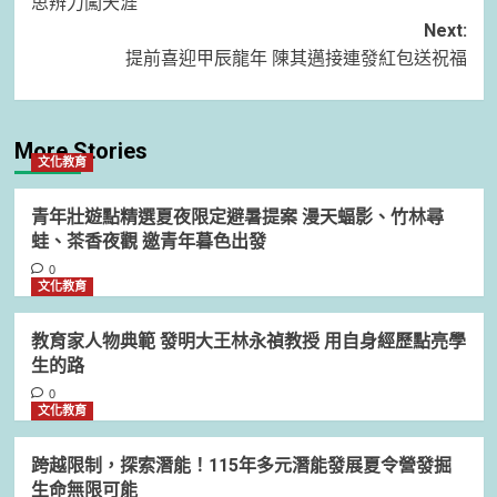
思辨力闖天涯
Next:
提前喜迎甲辰龍年 陳其邁接連發紅包送祝福
More Stories
文化教育
青年壯遊點精選夏夜限定避暑提案 漫天蝠影、竹林尋
蛙、茶香夜觀 邀青年暮色出發
0
文化教育
教育家人物典範 發明大王林永禎教授 用自身經歷點亮學
生的路
0
文化教育
跨越限制，探索潛能！115年多元潛能發展夏令營發掘
生命無限可能