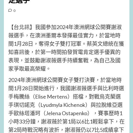
定選手
0
【台北訊】我國參加2024年澳洲網球公開賽謝淑
薇選手，在澳洲墨爾本發揮最佳實力，於當地時
間1月28日，奪得女子雙打冠軍。蔡英文總統在獲
知喜訊後，於第一時間拍發賀電肯定選手優異的
表現，並鼓勵謝淑薇選手持續奮戰，為自己及國
家爭取最高榮耀。
2024年澳洲網球公開賽女子雙打決賽，於當地時
間1月28日開始進行，我國謝淑薇選手與比利時選
手梅騰絲（Elise Mertens）搭檔，對戰烏克蘭選
手琪切諾克（Lyudmyla Kichenok）與拉脫維亞選
手歐絲塔潘珂（Jelena Ostapenko），賽事歷時1
小時33分鐘，謝淑薇於第1局以6比1輕鬆拿下，在
第2局時戰況略有波折，謝淑薇仍以7比5成績拿下