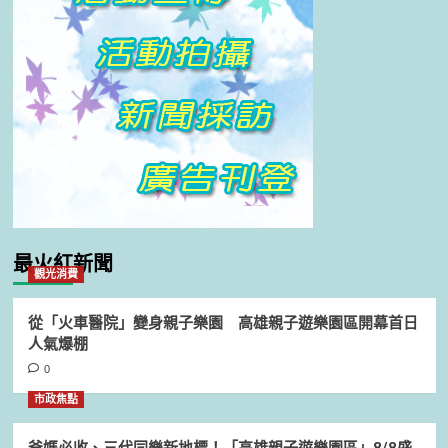
最火紅新聞
觀光消費
從「火車醫院」變身親子樂園 高雄親子遊樂園區開幕首日
人氣爆棚
0
市政焦點
爸媽必收、三代同樂新地標！「高雄親子遊樂園區」8/8盛