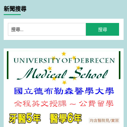
新聞搜尋
搜
尋
關
鍵
字: