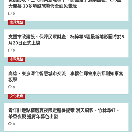
大開幕 30多項設施暑假全面免費玩
0
市政焦點
支援市政建設、保障民眾財產！楠梓等5區最新地形圖將於8
月20日正式上線
0
市政焦點
高雄、東京深化智慧城市交流 李懷仁拜會東京都副知事宮
坂學
0
文化教育
青年壯遊點精選夏夜限定避暑提案 漫天蝠影、竹林尋蛙、
茶香夜觀 邀青年暮色出發
0