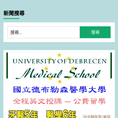
新聞搜尋
搜
尋
關
鍵
字: