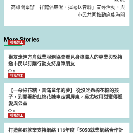
高雄關舉辦「祥龍倡廉潔．揮毫送春聯」宣導活動，與
市民共同推動廉能海關
More Stories
社福勞工
獅友走進方舟就業服務協會看見身障職人的專業與堅持
邀市民以訂購行動支持身障朋友
0
社福勞工
【一朵棉花糖，圓滿童年的夢】 從沒吃過棉花糖的孩
子，到開著粉紅棉花糖車走遍屏東，吳尤敏用甜蜜傳遞
愛與公益
0
社福勞工
打造熟齡就業支持網絡 116年度「5050就業網絡合作計