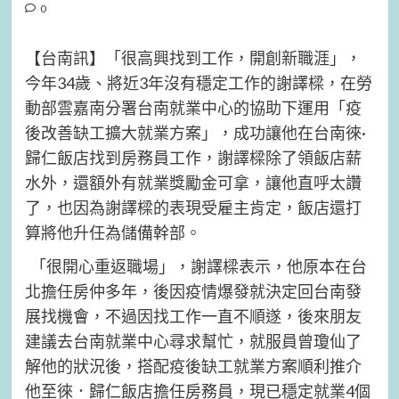
0
【台南訊】「很高興找到工作，開創新職涯」，
今年34歲、將近3年沒有穩定工作的謝譯樑，在勞
動部雲嘉南分署台南就業中心的協助下運用「疫
後改善缺工擴大就業方案」，成功讓他在台南徠·
歸仁飯店找到房務員工作，謝譯樑除了領飯店薪
水外，還額外有就業獎勵金可拿，讓他直呼太讚
了，也因為謝譯樑的表現受雇主肯定，飯店還打
算將他升任為儲備幹部。
「很開心重返職場」，謝譯樑表示，他原本在台
北擔任房仲多年，後因疫情爆發就決定回台南發
展找機會，不過因找工作一直不順遂，後來朋友
建議去台南就業中心尋求幫忙，就服員曾瓊仙了
解他的狀況後，搭配疫後缺工就業方案順利推介
他至徠．歸仁飯店擔任房務員，現已穩定就業4個