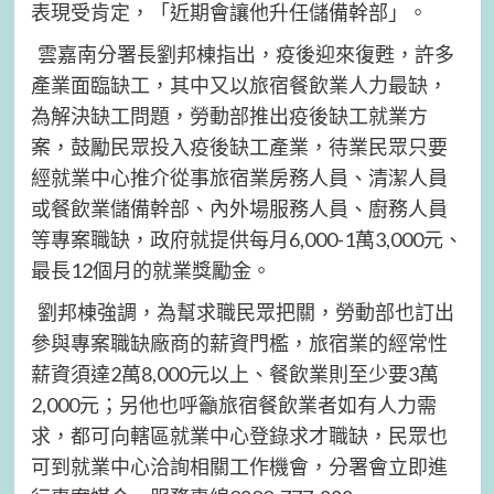
表現受肯定，「近期會讓他升任儲備幹部」。
雲嘉南分署長劉邦棟指出，疫後迎來復甦，許多
產業面臨缺工，其中又以旅宿餐飲業人力最缺，
為解決缺工問題，勞動部推出疫後缺工就業方
案，鼓勵民眾投入疫後缺工產業，待業民眾只要
經就業中心推介從事旅宿業房務人員、清潔人員
或餐飲業儲備幹部、內外場服務人員、廚務人員
等專案職缺，政府就提供每月6,000-1萬3,000元、
最長12個月的就業獎勵金。
劉邦棟強調，為幫求職民眾把關，勞動部也訂出
參與專案職缺廠商的薪資門檻，旅宿業的經常性
薪資須達2萬8,000元以上、餐飲業則至少要3萬
2,000元；另他也呼籲旅宿餐飲業者如有人力需
求，都可向轄區就業中心登錄求才職缺，民眾也
可到就業中心洽詢相關工作機會，分署會立即進