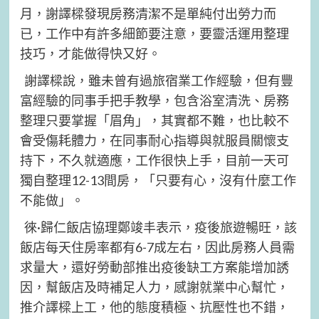
月，謝譯樑發現房務清潔不是單純付出勞力而
已，工作中有許多細節要注意，要靈活運用整理
技巧，才能做得快又好。
謝譯樑說，雖未曾有過旅宿業工作經驗，但有豐
富經驗的同事手把手教學，包含浴室清洗、房務
整理只要掌握「眉角」，其實都不難，也比較不
會受傷耗體力，在同事耐心指導與就服員關懷支
持下，不久就適應，工作很快上手，目前一天可
獨自整理12-13間房，「只要有心，沒有什麼工作
不能做」。
徠·歸仁飯店協理鄭竣丰表示，疫後旅遊暢旺，該
飯店每天住房率都有6-7成左右，因此房務人員需
求量大，還好勞動部推出疫後缺工方案能增加誘
因，幫飯店及時補足人力，感謝就業中心幫忙，
推介譯樑上工，他的態度積極、抗壓性也不錯，