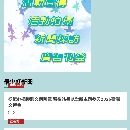
最火紅新聞
市政焦點
從無心插柳到文創萌寵 蜜柑站長以全新主題參與2026臺灣
文博會
0
社福勞工