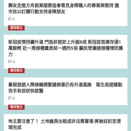
獅友走進方舟就業服務協會看見身障職人的專業與堅持 邀
市民以訂購行動支持身障朋友
0
環保衛生
新冠疫情持續升溫 門急診就診上升逾8成 新冠疫苗庫存僅1
萬餘劑 近一周接種量是前一週的5倍 籲民眾儘速接種增防護
力
0
環保衛生
暑假旅遊人際接觸頻繁腸病毒仍有升溫風險 衛生局提醒勤
洗手有症狀快就醫
0
環保衛生
地主要注意了
土地廠房出租成非法棄置場 將被註記至清
理完成