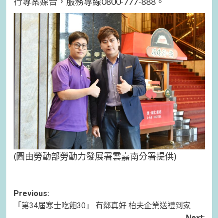
行專案媒合，服務專線0800-777-888。
(圖由勞動部勞動力發展署雲嘉南分署提供)
Post
Previous:
「第34屆寒士吃飽30」 有鄰真好 柏夫企業送禮到家
navigation
Next: