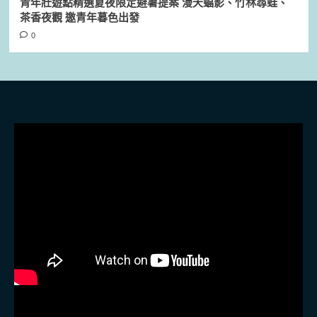
青年壯遊點精選夏夜限定避暑提案 漫天蝠影、竹林尋蛙、
茶香夜觀 邀青年暮色出發
0