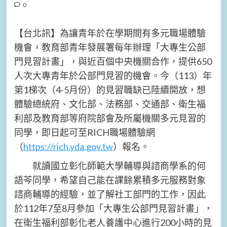
0
【台北訊】為讓青年於在學期間有多元職場體驗
機會，教育部青年發展署每年辦理「大專生公部
門見習計畫」，與近百個中央機關合作，提供650
人次大專青年於公部門見習的機會。今（113）年
第1梯次（4-5月份）的見習職缺已陸續開放，想
體驗總統府、文化部、法務部、交通部、衛生福
利部及教育部等府院部會及所屬機關多元見習的
同學，即日起可至RICH職場體驗網
（
https://rich.yda.gov.tw
）報名。
就讀國立彰化師範大學輔導與諮商學系的何
語芩同學，希望自己能在課餘累積多元服務對象
諮商輔導的經驗，並了解社工部門的工作，因此
於112年7至8月參加「大專生公部門見習計畫」，
在衛生福利部彰化老人養護中心進行200小時的見