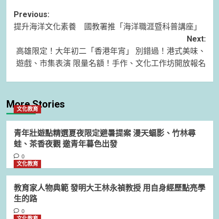
Post
Previous:
提升海洋文化素養 國教署推「海洋職涯暨科普講座」
navigation
Next:
高雄限定！大年初二「香港年宵」 別錯過！港式美味、
遊戲、市集表演 限量名額！手作、文化工作坊開放報名
More Stories
文化教育
青年壯遊點精選夏夜限定避暑提案 漫天蝠影、竹林尋
蛙、茶香夜觀 邀青年暮色出發
0
文化教育
教育家人物典範 發明大王林永禎教授 用自身經歷點亮學
生的路
0
文化教育