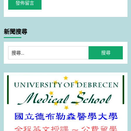
新聞搜尋
搜
尋
關
鍵
字: