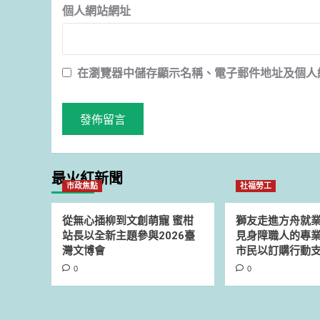
個人網站網址
在
瀏覽器
中儲存顯示名稱、電子郵件地址及個人
最火紅新聞
市政焦點
社福勞工
從無心插柳到文創萌寵 蜜柑
獅友走進方舟就
站長以全新主題參與2026臺
見身障職人的專業
灣文博會
市民以訂購行動
0
0