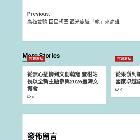
Post
Previous:
高雄雙鴨 巨星朝聖 觀光旅遊「龍」來高雄
navigation
More Stories
市政焦點
市政焦點
從無心插柳到文創萌寵 蜜柑站
從果嶺到遊
長以全新主題參與2026臺灣文
國家卓越
博會
0
0
發佈留言