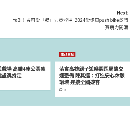
Next:
YaBi！最可愛「鴨」力賽登場 2024滑步車push bike邀請
賽萌力開滑
市政焦點
戲場 高雄4座公園獲
落實高雄親子遊樂園區周邊交
建設獎肯定
通整備 陳其邁：打造安心休憩
環境 迎接全國遊客
0