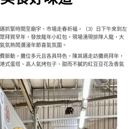
邁抓緊時間至廟宇、市場走春祈福，（3）日下午來到左
眾拜賀早年，發放龍年小紅包，現場湧現排隊人龍，大
氣氛熱鬧瀰漫年節喜氣氛圍。
費脈動，攤位多元且各具特色，陳其邁走訪攤商拜年，
港式蛋塔、高人氣烤包子、甜而不膩的紅豆豆花及香氣