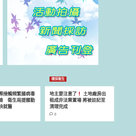
環保衛生
際接觸頻繁腸病毒
地主要注意了
土地廠房出
險 衛生局提醒勤
租成非法棄置場 將被註記至
快就醫
清理完成
0