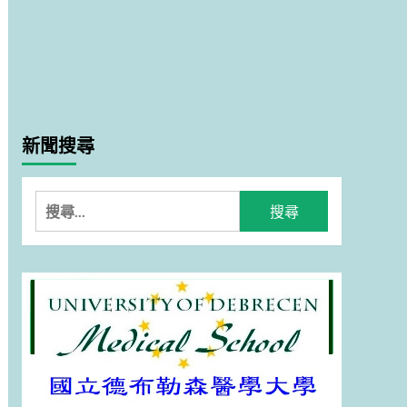
新聞搜尋
搜
尋
關
鍵
字: