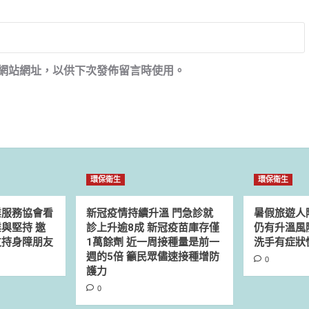
網站網址，以供下次發佈留言時使用。
環保衛生
環保衛生
業服務協會看
新冠疫情持續升溫 門急診就
暑假旅遊人
與堅持 邀
診上升逾8成 新冠疫苗庫存僅
仍有升溫風
支持身障朋友
1萬餘劑 近一周接種量是前一
洗手有症狀
週的5倍 籲民眾儘速接種增防
0
護力
0