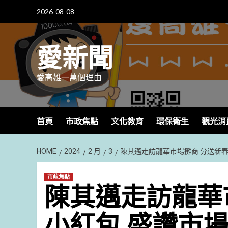
Skip
2026-08-08
to
content
愛新聞
愛高雄一萬個理由
首頁
市政焦點
文化教育
環保衛生
觀光消
HOME
2024
2 月
3
陳其邁走訪龍華市場攤商 分送新春
市政焦點
陳其邁走訪龍華
小紅包 盛讚市