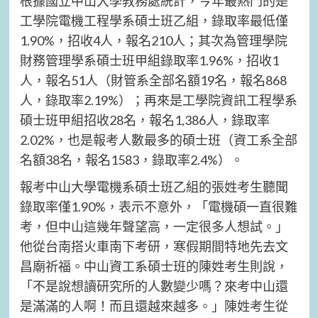
根據國立中山大學教務處統計，今年最熱門的是
工學院電機工程學系碩士班乙組，錄取率最低僅
1.90%，招收4人，報名210人；其次為管理學院
財務管理學系碩士班甲組錄取率1.96%，招收1
人，報名51人（財管系全部名額19名，報名868
人，錄取率2.19%）；再來是工學院資訊工程學系
碩士班甲組招收28名，報名1,386人，錄取率
2.02%，也是報考人數最多的碩士班（資工系全部
名額38名，報名1583，錄取率2.4%）。
報考中山大學電機系碩士班乙組的張姓考生聽聞
錄取率僅1.90%，表示不意外，「電機碩一直很難
考，但中山這幾年聲望高，一定很多人想試。」
他從台南搭火車南下考研，寒假期間特地先去文
昌廟祈福。中山資工系碩士班的陳姓考生則說，
「不是說想讀研究所的人數變少嗎？來考中山還
是滿滿的人啊！而且還越來越多。」陳姓考生從