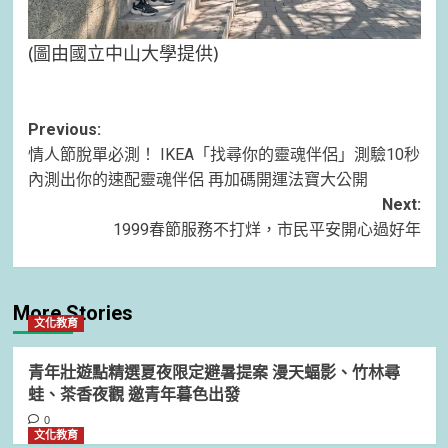
(圖由國立中山大學提供)
Post
Previous:
情人節脫單必測！ IKEA「找尋你的靈魂伴侶」測驗10秒
navigation
內測出你的速配靈魂伴侶 再加碼開運法寶大公開
Next:
1999春節服務不打烊，市民平安開心過好年
More Stories
文化教育
青年壯遊點精選夏夜限定避暑提案 漫天蝠影、竹林尋
蛙、茶香夜觀 邀青年暮色出發
0
文化教育