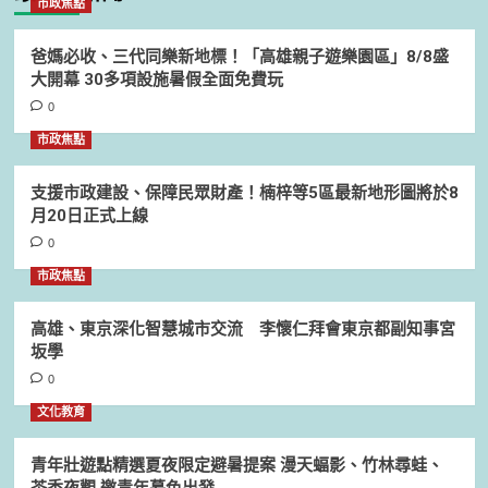
市政焦點
爸媽必收、三代同樂新地標！「高雄親子遊樂園區」8/8盛
大開幕 30多項設施暑假全面免費玩
0
市政焦點
支援市政建設、保障民眾財產！楠梓等5區最新地形圖將於8
月20日正式上線
0
市政焦點
高雄、東京深化智慧城市交流 李懷仁拜會東京都副知事宮
坂學
0
文化教育
青年壯遊點精選夏夜限定避暑提案 漫天蝠影、竹林尋蛙、