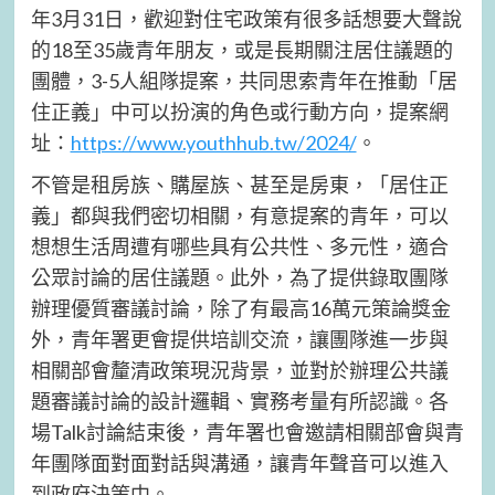
年3月31日，歡迎對住宅政策有很多話想要大聲說
的18至35歲青年朋友，或是長期關注居住議題的
團體，3-5人組隊提案，共同思索青年在推動「居
住正義」中可以扮演的角色或行動方向，提案網
址：
https://www.youthhub.tw/2024/
。
不管是租房族、購屋族、甚至是房東，「居住正
義」都與我們密切相關，有意提案的青年，可以
想想生活周遭有哪些具有公共性、多元性，適合
公眾討論的居住議題。此外，為了提供錄取團隊
辦理優質審議討論，除了有最高16萬元策論獎金
外，青年署更會提供培訓交流，讓團隊進一步與
相關部會釐清政策現況背景，並對於辦理公共議
題審議討論的設計邏輯、實務考量有所認識。各
場Talk討論結束後，青年署也會邀請相關部會與青
年團隊面對面對話與溝通，讓青年聲音可以進入
到政府決策中。