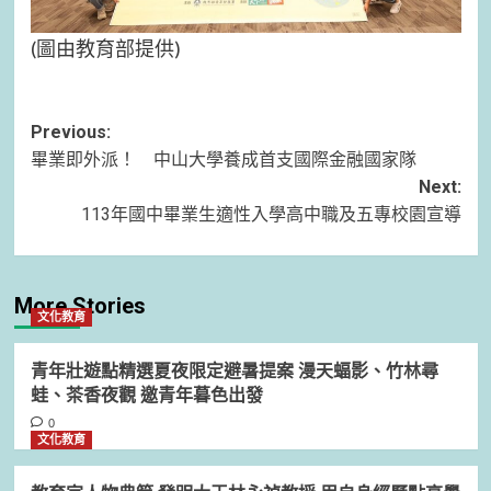
(圖由教育部提供)
Post
Previous:
畢業即外派！ 中山大學養成首支國際金融國家隊
navigation
Next:
113年國中畢業生適性入學高中職及五專校園宣導
More Stories
文化教育
青年壯遊點精選夏夜限定避暑提案 漫天蝠影、竹林尋
蛙、茶香夜觀 邀青年暮色出發
0
文化教育