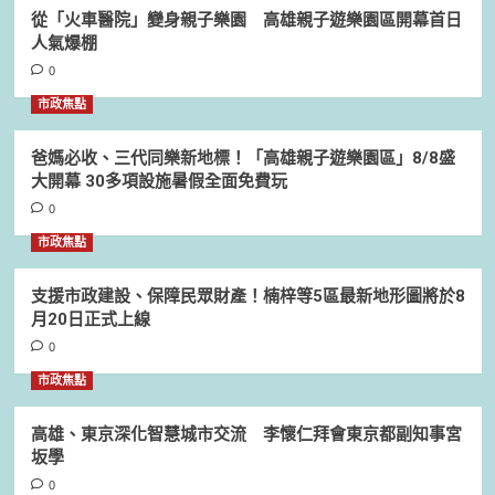
從「火車醫院」變身親子樂園 高雄親子遊樂園區開幕首日
人氣爆棚
0
市政焦點
爸媽必收、三代同樂新地標！「高雄親子遊樂園區」8/8盛
大開幕 30多項設施暑假全面免費玩
0
市政焦點
支援市政建設、保障民眾財產！楠梓等5區最新地形圖將於8
月20日正式上線
0
市政焦點
高雄、東京深化智慧城市交流 李懷仁拜會東京都副知事宮
坂學
0